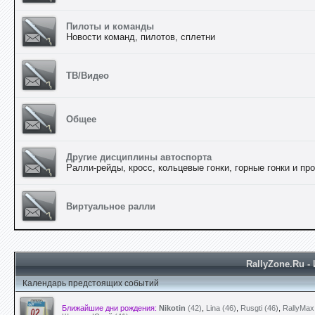
Пилоты и команды
Новости команд, пилотов, сплетни
ТВ/Видео
Общее
Другие дисциплины автоспорта
Ралли-рейды, кросс, кольцевые гонки, горные гонки и про
Виртуальное ралли
RallyZone.Ru 
Календарь предстоящих событий
Ближайшие дни рождения:
Nikotin
(42)
,
Lina (46)
,
Rusgti (46)
,
RallyMax