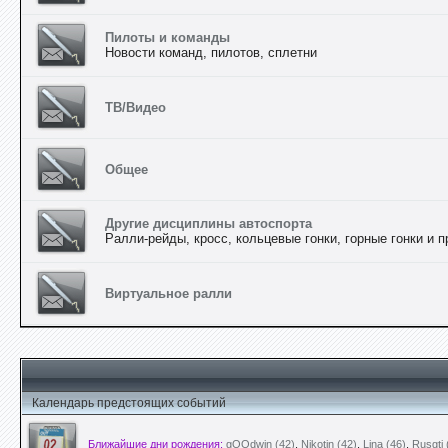
Пилоты и команды
Новости команд, пилотов, сплетни
ТВ/Видео
Общее
Другие дисциплины автоспорта
Ралли-рейды, кросс, кольцевые гонки, горные гонки и п
Виртуальное ралли
Календарь предстоящих событий
Ближайшие дни рождения:
gOOdwin (42)
,
Nikotin (42)
,
Lina (46)
,
Rusgti 