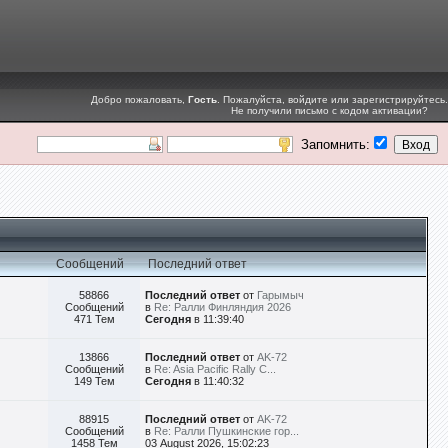
Добро пожаловать,
Гость
. Пожалуйста,
войдите
или
зарегистрируйтесь
.
Не получили
письмо с кодом активации
?
Запомнить:
Сообщений
Последний ответ
58866
Последний ответ
от
Гарымыч
Сообщений
в
Re: Ралли Финляндия 2026
471 Тем
Сегодня
в 11:39:40
13866
Последний ответ
от
AK-72
Сообщений
в
Re: Asia Pacific Rally C...
149 Тем
Сегодня
в 11:40:32
88915
Последний ответ
от
AK-72
Сообщений
в
Re: Ралли Пушкинские гор...
1458 Тем
03 August 2026, 15:02:23