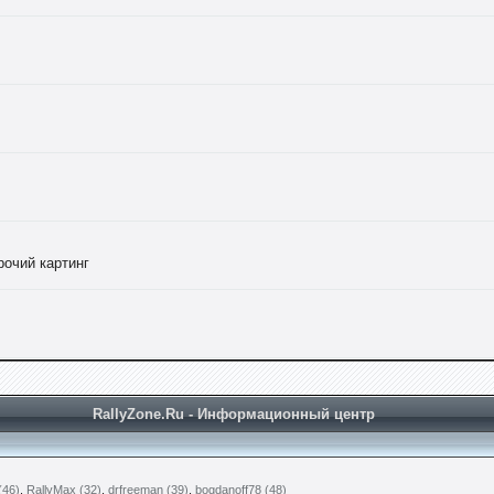
рочий картинг
RallyZone.Ru - Информационный центр
(46)
,
RallyMax (32)
,
drfreeman (39)
,
bogdanoff78 (48)