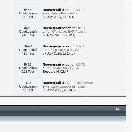
5467
Последний ответ
от
AK-72
Сообщений
в
Re: Калле Рованпера
80 Тем
28 July 2026, 14:15:16
4619
Последний ответ
от
Car100
Сообщений
в
Re: ЮГ. Крым. ДНР. Ралли...
218 Тем
13 May 2025, 13:28:09
16924
Последний ответ
от
AK-72
Сообщений
в
Re: Черные дни ралли...
498 Тем
07 July 2026, 12:14:07
5632
Последний ответ
от
AK-72
Сообщений
в
Re: Горные гонки 2026
121 Тем
Вчера
в 08:02:47
1628
Последний ответ
от
alex novikov
Сообщений
в
Re: какой должна быть ви...
44 Тем
16 June 2023, 23:49:54