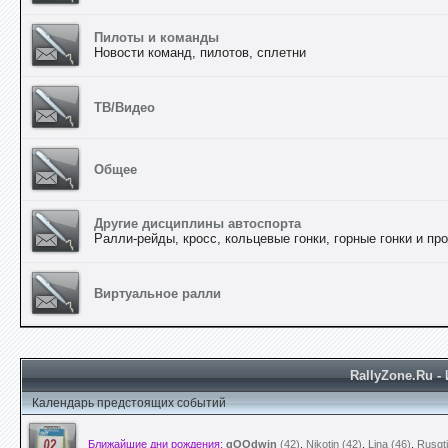
Пилоты и команды
Новости команд, пилотов, сплетни
ТВ/Видео
Общее
Другие дисциплины автоспорта
Ралли-рейды, кросс, кольцевые гонки, горные гонки и про
Виртуальное ралли
RallyZone.Ru 
Календарь предстоящих событий
Ближайшие дни рождения:
gOOdwin
(42)
,
Nikotin (42)
,
Lina (46)
,
Rusgti