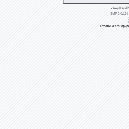
Защита SM
SMF 2.0.19
|
R
Страница сгенериро