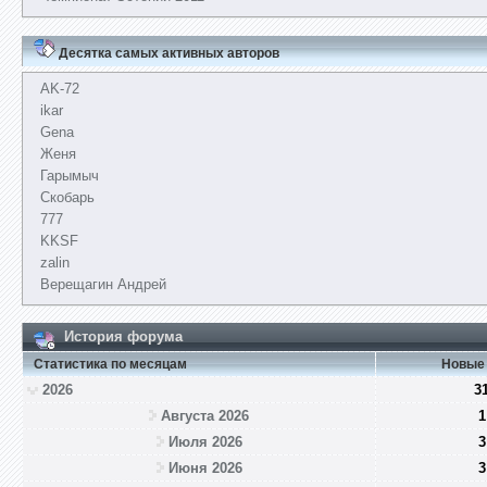
Десятка самых активных авторов
AK-72
ikar
Gena
Женя
Гарымыч
Скобарь
777
KKSF
zalin
Верещагин Андрей
История форума
Статистика по месяцам
Новые
2026
3
Августа 2026
1
Июля 2026
3
Июня 2026
3