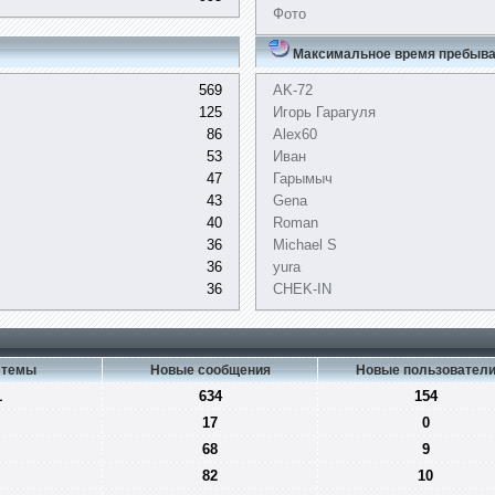
Фото
Максимальное время пребыва
569
AK-72
125
Игорь Гарагуля
86
Alex60
53
Иван
47
Гарымыч
43
Gena
40
Roman
36
Michael S
36
yura
36
CHEK-IN
 темы
Новые сообщения
Новые пользовател
1
634
154
17
0
68
9
82
10