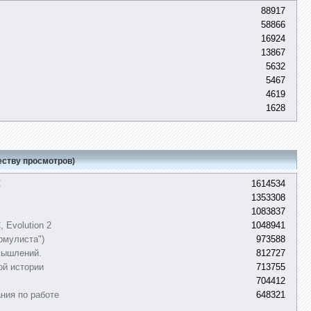
88917
58866
16924
13867
5632
5467
4619
1628
еству просмотров)
C
1614534
1353308
1083837
 Evolution 2
1048941
рмулиста")
973588
мышлений.
812727
ой истории
713755
704412
ния по работе
648321