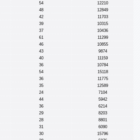
54
12210
48
12849
42
11703
39
10315
37
10436
61
11299
46
10855
43
9874
40
11159
36
10784
54
15118
36
11775
35
12589
24
7104
44
5942
36
6214
29
8203
28
8801
31
6090
30
15796