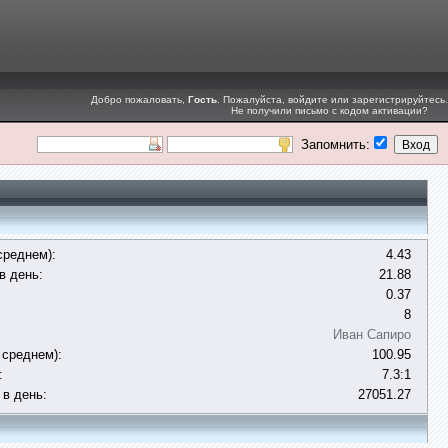
Добро пожаловать,
Гость
. Пожалуйста,
войдите
или
зарегистрируйтесь
.
Не получили
письмо с кодом активации
?
Запомнить:
среднем):
4.43
в день:
21.88
0.37
8
Иван Сапиро
 среднем):
100.95
:
7.3:1
 в день:
27051.27