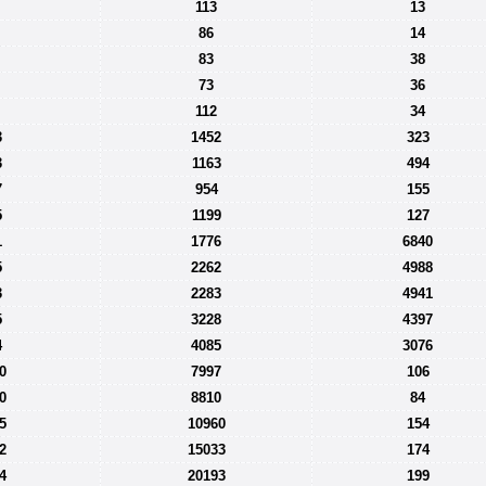
113
13
86
14
83
38
73
36
112
34
3
1452
323
3
1163
494
7
954
155
5
1199
127
1
1776
6840
5
2262
4988
3
2283
4941
5
3228
4397
4
4085
3076
0
7997
106
0
8810
84
5
10960
154
2
15033
174
4
20193
199