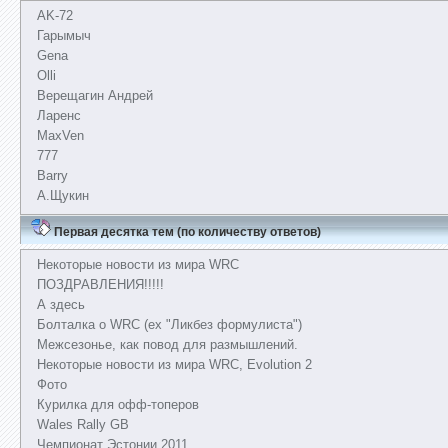
AK-72
Гарымыч
Gena
Olli
Верещагин Андрей
Ларенс
MaxVen
777
Barry
А.Щукин
Первая десятка тем (по количеству ответов)
Некоторые новости из мира WRC
ПОЗДРАВЛЕНИЯ!!!!!
А здесь
Болталка о WRC (ex "Ликбез формулиста")
Межсезонье, как повод для размышлений.
Некоторые новости из мира WRC, Evolution 2
Фото
Курилка для офф-топеров
Wales Rally GB
Чемпионат Эстонии 2011