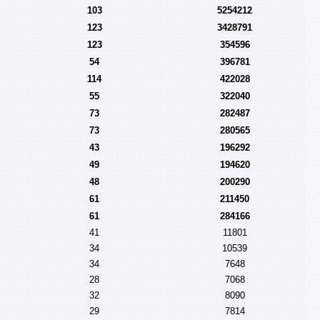
103
5254212
123
3428791
123
354596
54
396781
114
422028
55
322040
73
282487
73
280565
43
196292
49
194620
48
200290
61
211450
61
284166
41
11801
34
10539
34
7648
28
7068
32
8090
29
7814