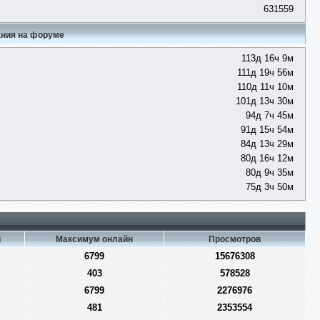
631559
ния на форуме
113д 16ч 9м
111д 19ч 56м
110д 11ч 10м
101д 13ч 30м
94д 7ч 45м
91д 15ч 54м
84д 13ч 29м
80д 16ч 12м
80д 9ч 35м
75д 3ч 50м
и
Максимум онлайн
Просмотров
6799
15676308
403
578528
6799
2276976
481
2353554