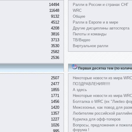
14494
Ралли в России и странах СНГ
11648
WRC
9132
Общее
4512
Ралли в Европе и в мире
4208
Другие дисциплины автоспорта
3816
Пилоты и команды
3713
ТВ/Видео
3530
Виртуальное ралли
2582
2536
Первая десятка тем (по колич
2507
Некоторые новости из мира WR
2477
ПОЗДРАВЛЕНИЯ!!!!!
1855
А здесь
1771
Некоторые новости из мира WRC,
1456
Болталка о WRC (ex "Ликбез фо
1420
Межсезонье, как повод для раз
1357
Любителям российской раллийн
1227
Курилка для офф-топеров
1026
Вопросы, предложения и пожела
форума !
995