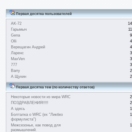
Первая десятка пользователей
AK-72
14
Гарымыч
1
Gena
9
Olli
4
Верещагин Андрей
4
Ларенс
3
MaxVen
3
777
3
Barry
2
А.Щукин
2
Первая десятка тем (по количеству ответов)
Некоторые новости из мира WRC
2
ПОЗДРАВЛЕНИЯ!!!!!
2
А здесь
1
Болталка о WRC (ex "Ликбез
1
формулиста")
Межсезонье, как повод для
1
размышлений.