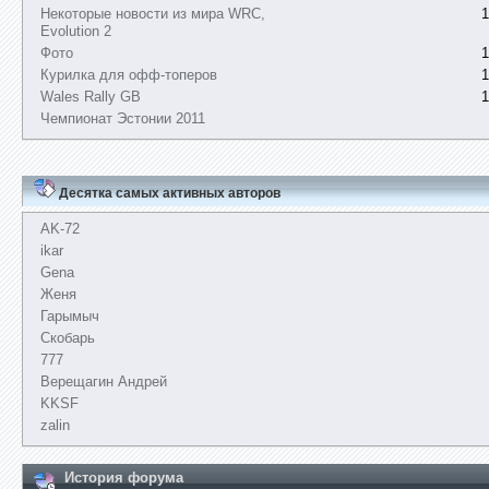
Некоторые новости из мира WRC,
1
Evolution 2
Фото
1
Курилка для офф-топеров
1
Wales Rally GB
1
Чемпионат Эстонии 2011
Десятка самых активных авторов
AK-72
ikar
Gena
Женя
Гарымыч
Скобарь
777
Верещагин Андрей
KKSF
zalin
История форума