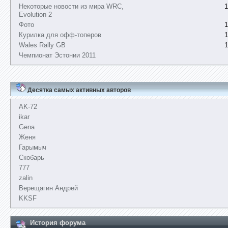
Некоторые новости из мира WRC,
1
Evolution 2
Фото
1
Курилка для офф-топеров
1
Wales Rally GB
1
Чемпионат Эстонии 2011
Десятка самых активных авторов
AK-72
ikar
Gena
Женя
Гарымыч
Скобарь
777
zalin
Верещагин Андрей
KKSF
История форума