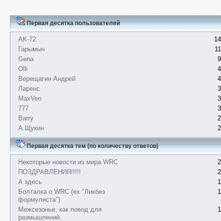
Первая десятка пользователей
AK-72
14
Гарымыч
1
Gena
9
Olli
4
Верещагин Андрей
4
Ларенс
3
MaxVen
3
777
3
Barry
2
А.Щукин
2
Первая десятка тем (по количеству ответов)
Некоторые новости из мира WRC
2
ПОЗДРАВЛЕНИЯ!!!!!
2
А здесь
1
Болталка о WRC (ex "Ликбез
1
формулиста")
Межсезонье, как повод для
1
размышлений.