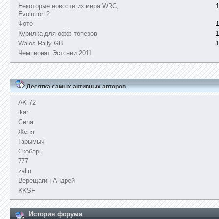
Некоторые новости из мира WRC,
1
Evolution 2
Фото
1
Курилка для офф-топеров
1
Wales Rally GB
1
Чемпионат Эстонии 2011
Десятка самых активных авторов
AK-72
ikar
Gena
Женя
Гарымыч
Скобарь
777
zalin
Верещагин Андрей
KKSF
История форума