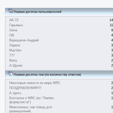
Первая десятка пользователей
AK-72
14
Гарымыч
1
Gena
9
Olli
4
Верещагин Андрей
4
Ларенс
3
MaxVen
3
777
3
Barry
2
А.Щукин
2
Первая десятка тем (по количеству ответов)
Некоторые новости из мира WRC
2
ПОЗДРАВЛЕНИЯ!!!!!
2
А здесь
1
Болталка о WRC (ex "Ликбез
1
формулиста")
Межсезонье, как повод для
1
размышлений.