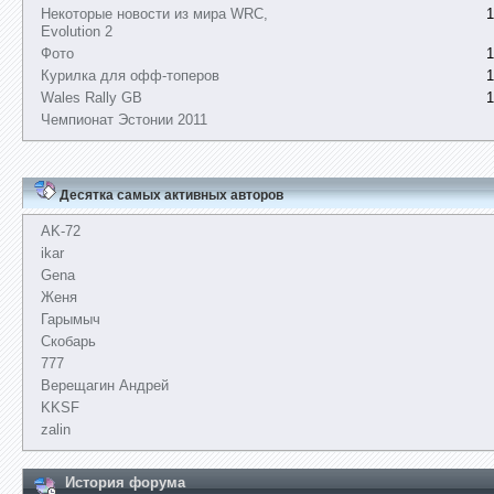
Некоторые новости из мира WRC,
1
Evolution 2
Фото
1
Курилка для офф-топеров
1
Wales Rally GB
1
Чемпионат Эстонии 2011
Десятка самых активных авторов
AK-72
ikar
Gena
Женя
Гарымыч
Скобарь
777
Верещагин Андрей
KKSF
zalin
История форума