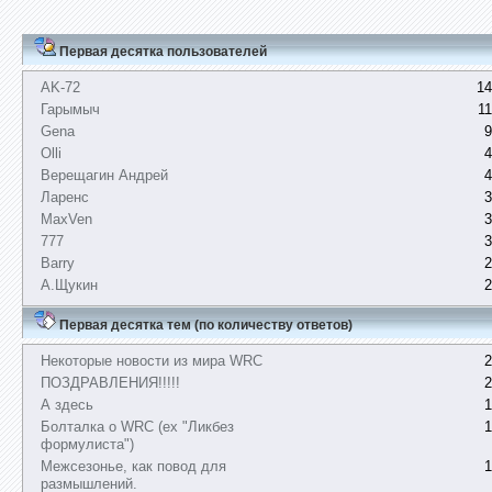
Первая десятка пользователей
AK-72
14
Гарымыч
1
Gena
9
Olli
4
Верещагин Андрей
4
Ларенс
3
MaxVen
3
777
3
Barry
2
А.Щукин
2
Первая десятка тем (по количеству ответов)
Некоторые новости из мира WRC
2
ПОЗДРАВЛЕНИЯ!!!!!
2
А здесь
1
Болталка о WRC (ex "Ликбез
1
формулиста")
Межсезонье, как повод для
1
размышлений.