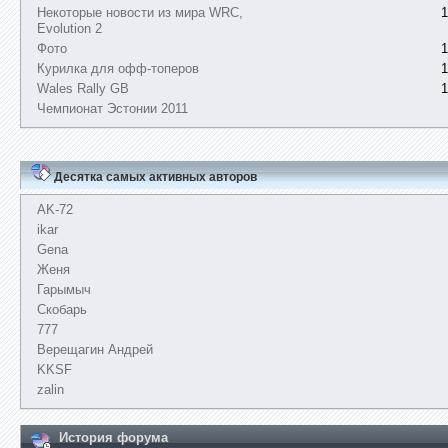
Некоторые новости из мира WRC,
1
Evolution 2
Фото
1
Курилка для офф-топеров
1
Wales Rally GB
1
Чемпионат Эстонии 2011
Десятка самых активных авторов
AK-72
ikar
Gena
Женя
Гарымыч
Скобарь
777
Верещагин Андрей
KKSF
zalin
История форума