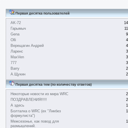
Первая десятка пользователей
AK-72
14
Гарымыч
1
Gena
9
Olli
4
Верещагин Андрей
4
Ларенс
3
MaxVen
3
777
3
Barry
2
А.Щукин
2
Первая десятка тем (по количеству ответов)
Некоторые новости из мира WRC
2
ПОЗДРАВЛЕНИЯ!!!!!
2
А здесь
1
Болталка о WRC (ex "Ликбез
1
формулиста")
Межсезонье, как повод для
1
размышлений.