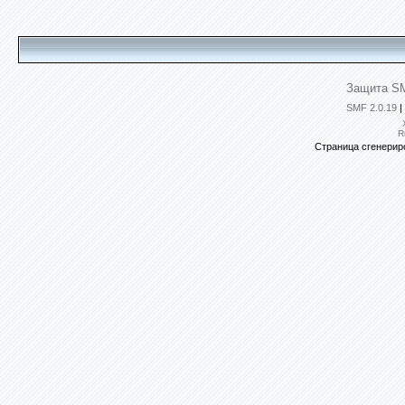
Защита SM
SMF 2.0.19
|
R
Страница сгенериро