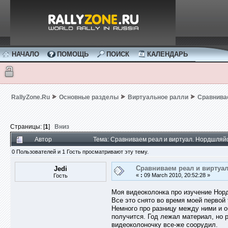
НАЧАЛО
ПОМОЩЬ
ПОИСК
КАЛЕНДАРЬ
RallyZone.Ru
Основные разделы
Виртуальное ралли
Сравнива
Страницы: [
1
]
Вниз
Автор
Тема: Сравниваем реал и виртуал. Нордшляй
0 Пользователей и 1 Гость просматривают эту тему.
Сравниваем реал и виртуа
Jedi
«
:
09 March 2010, 20:52:28 »
Гость
Моя видеоколонка про изучение Но
Все это снято во время моей первой 
Немного про разницу между ними и о
получится. Год лежал материал, но р
видеоколоночку все-же соорудил.