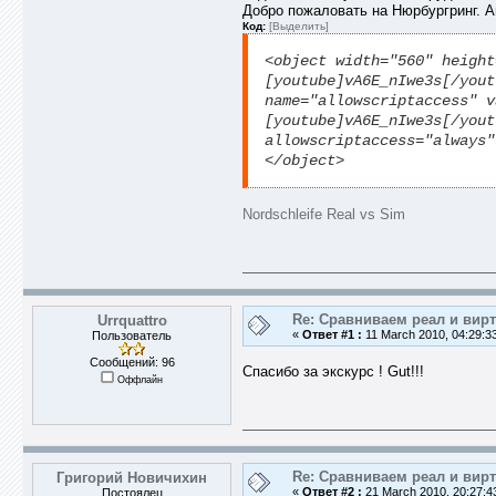
Добро пожаловать на Нюрбургринг. 
Код:
[Выделить]
<object width="560" height
[youtube]vA6E_nIwe3s[/yout
name="allowscriptaccess" v
[youtube]vA6E_nIwe3s[/yout
allowscriptaccess="always"
</object>
Nordschleife Real vs Sim
Re: Сравниваем реал и вир
Urrquattro
«
Ответ #1 :
11 March 2010, 04:29:3
Пользователь
Сообщений: 96
Спасибо за экскурс ! Gut!!!
Оффлайн
Re: Сравниваем реал и вир
Григорий Новичихин
«
Ответ #2 :
21 March 2010, 20:27:4
Постоялец