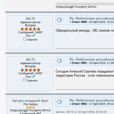
Մրցավազքի հաղթող Ահուն
Re: Любителям российско
AK-72
«
Ответ #890 :
16 April 2024, 15:31
Администратор
Ветеран
Официальный рекорд - 381 экипаж на
Сообщений: 14497
Пол:
Оффлайн
Re: Любителям российско
AK-72
«
Ответ #891 :
16 April 2024, 17:08
Администратор
Ветеран
Сегодня Алексей Сергеев порадовал
Сообщений: 14497
территории России - этап чемпионата
Пол:
Оффлайн
Re: Любителям российско
Артура младший брат
«
Ответ #892 :
17 April 2024, 09:13
Постоялец
Մրցավազքի հաղթող Ահուն
Цитата: AK-72 от 16 April 2024, 15:31:22
Сообщений: 483