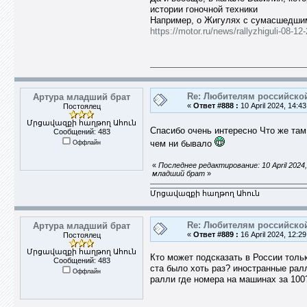
истории гоночной техники
Например, о Жигулях с сумасшедшим
https://motor.ru/news/rallyzhiguli-08-1
Re: Любителям российско
Артура младший брат
«
Ответ #888 :
10 April 2024, 14:43
Постоялец
Մրցավազքի հաղթող Ահուն
Спасибо очень интересно Что же та
Сообщений: 483
Оффлайн
чем ни бывало
«
Последнее редактирование: 10 April 2024
младший брат
»
Մրցավազքի հաղթող Ահուն
Re: Любителям российско
Артура младший брат
«
Ответ #889 :
16 April 2024, 12:29
Постоялец
Մրցավազքի հաղթող Ահուն
Кто может подсказать в России толь
Сообщений: 483
ста было хоть раз? иностранные ралл
Оффлайн
ралли где номера на машинах за 100