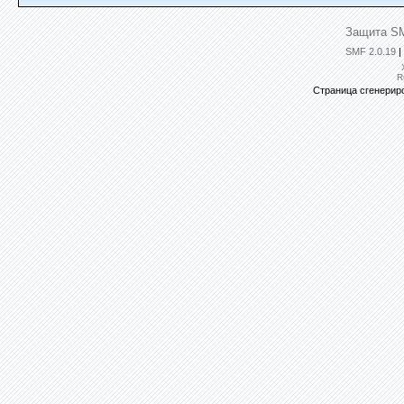
Защита SM
SMF 2.0.19
|
R
Страница сгенериро