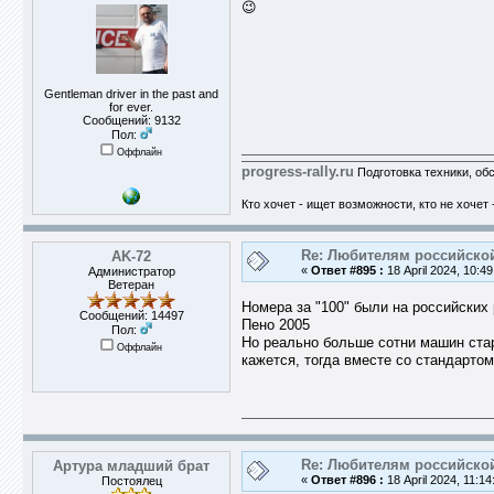
😉
Gentleman driver in the past and
for ever.
Сообщений: 9132
Пол:
Оффлайн
progress-rally.ru
Подготовка техники, об
Кто хочет - ищет возможности, кто не хочет 
Re: Любителям российско
AK-72
«
Ответ #895 :
18 April 2024, 10:49
Администратор
Ветеран
Номера за "100" были на российских 
Сообщений: 14497
Пено 2005
Пол:
Но реально больше сотни машин ста
Оффлайн
кажется, тогда вместе со стандарто
Re: Любителям российско
Артура младший брат
«
Ответ #896 :
18 April 2024, 11:14
Постоялец