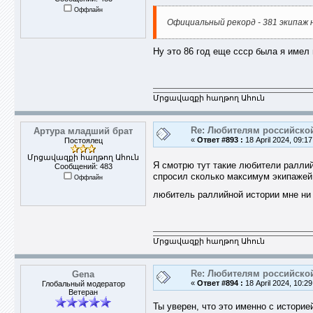
Оффлайн
Официальный рекорд - 381 экипаж 
Ну это 86 год еще ссср была я имел 
Մրցավազքի հաղթող Ահուն
Re: Любителям российско
Артура младший брат
«
Ответ #893 :
18 April 2024, 09:17
Постоялец
Մրցավազքի հաղթող Ահուն
Я смотрю тут такие любители раллий
Сообщений: 483
спросил сколько максимум экипажей 
Оффлайн
любитель раллийной истории мне ни
Մրցավազքի հաղթող Ահուն
Re: Любителям российско
Gena
«
Ответ #894 :
18 April 2024, 10:29
Глобальный модератор
Ветеран
Ты уверен, что это именно с историе