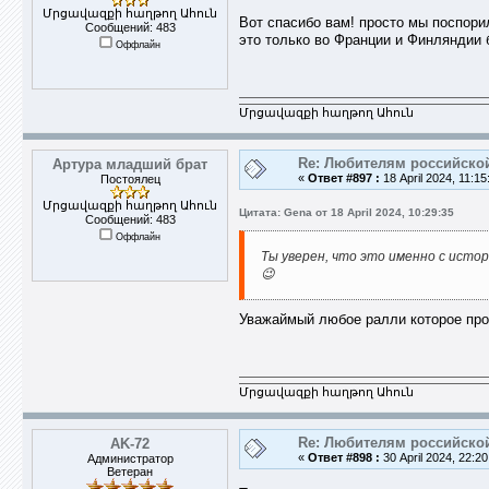
Մրցավազքի հաղթող Ահուն
Вот спасибо вам! просто мы поспори
Сообщений: 483
это только во Франции и Финляндии 
Оффлайн
Մրցավազքի հաղթող Ահուն
Re: Любителям российско
Артура младший брат
«
Ответ #897 :
18 April 2024, 11:15
Постоялец
Մրցավազքի հաղթող Ահուն
Цитата: Gena от 18 April 2024, 10:29:35
Сообщений: 483
Оффлайн
Ты уверен, что это именно с истор
😉
Уважаймый любое ралли которое прош
Մրցավազքի հաղթող Ահուն
Re: Любителям российско
AK-72
«
Ответ #898 :
30 April 2024, 22:20
Администратор
Ветеран