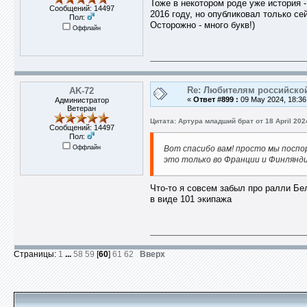
Тоже в некотором роде уже история 
Сообщений: 14497
2016 году, но опубликовал только се
Пол:
Осторожно - много букв!)
Оффлайн
Re: Любителям российско
AK-72
«
Ответ #899 :
09 May 2024, 18:36
Администратор
Ветеран
Цитата: Артура младший брат от 18 April 2024
Сообщений: 14497
Пол:
Оффлайн
Вот спасибо вам! просто мы поспо
это только во Франции и Финлянд
Что-то я совсем забыл про ралли Бе
в виде 101 экипажа
Страницы:
1
...
58
59
[
60
]
61
62
Вверх