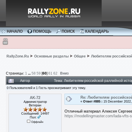
НАЧАЛО
ПОМОЩЬ
ПОИСК
КАЛЕНДАРЬ
RallyZone.Ru
Основные разделы
Общее
Любителям российской
Страницы:
1
...
58
59
[
60
]
61
62
Вниз
Автор
Тема: Любителям российской раллийной исто
0 Пользователей и 1 Гость просматривают эту тему.
Re: Любителям российско
AK-72
«
Ответ #885 :
15 December 2022, 
Администратор
Ветеран
Отличный материал Алексея Сергеев
Сообщений: 14497
https://modellingmaster.com/lada-vfts-s
Пол:
Оффлайн