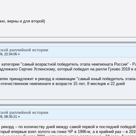
но, верны и для второй)
ской раллийной истории
6, 22:34:05 »
 категории "самый возрастной победитель этапа чемпионата России" - Р
адлежало Сергею Успенскому, который победил на ралли Гуково 2019 в во
степях принадлежит и рекорд в номинации "самый юный победитель этапа
 отечественном чемпионате в возрасте 15 лет, 8 месяцев и 22 дней
ской раллийной истории
6, 08:35:21 »
 рекорд – по количеству дней между самой первой и последней победой
рый впервые взял золото на гонке ЧР в 1996-м, а в крайний раз – в 20