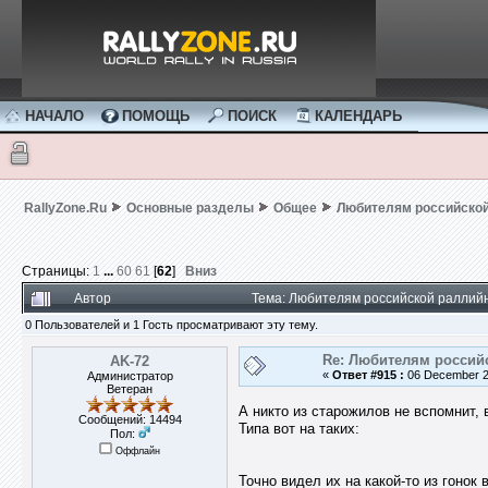
НАЧАЛО
ПОМОЩЬ
ПОИСК
КАЛЕНДАРЬ
RallyZone.Ru
Основные разделы
Общее
Любителям российской
Страницы:
1
...
60
61
[
62
]
Вниз
Автор
Тема: Любителям российской раллий
0 Пользователей и 1 Гость просматривают эту тему.
Re: Любителям россий
AK-72
«
Ответ #915 :
06 December 20
Администратор
Ветеран
А никто из старожилов не вспомнит, 
Сообщений: 14494
Типа вот на таких:
Пол:
Оффлайн
Точно видел их на какой-то из гонок 