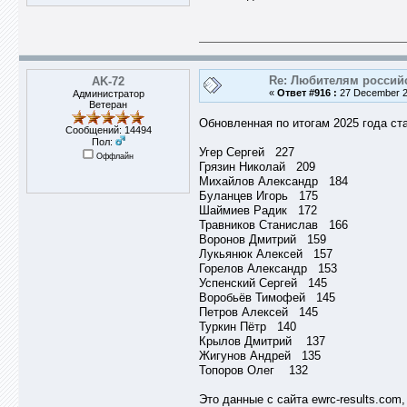
Re: Любителям россий
AK-72
«
Ответ #916 :
27 December 20
Администратор
Ветеран
Обновленная по итогам 2025 года ста
Сообщений: 14494
Пол:
Угер Сергей 227
Оффлайн
Грязин Николай 209
Михайлов Александр 184
Буланцев Игорь 175
Шаймиев Радик 172
Травников Станислав 166
Воронов Дмитрий 159
Лукьянюк Алексей 157
Горелов Александр 153
Успенский Сергей 145
Воробьёв Тимофей 145
Петров Алексей 145
Туркин Пётр 140
Крылов Дмитрий 137
Жигунов Андрей 135
Топоров Олег 132
Это данные с сайта ewrc-results.com