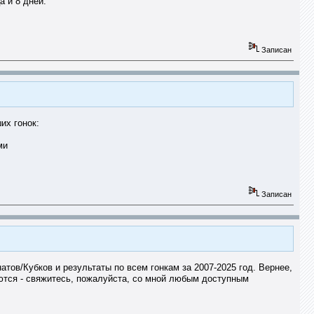
а и 8 дней.
Записан
их гонок:
ми
Записан
атов/Кубков и результаты по всем гонкам за 2007-2025 год. Вернее,
меются - свяжитесь, пожалуйста, со мной любым доступным