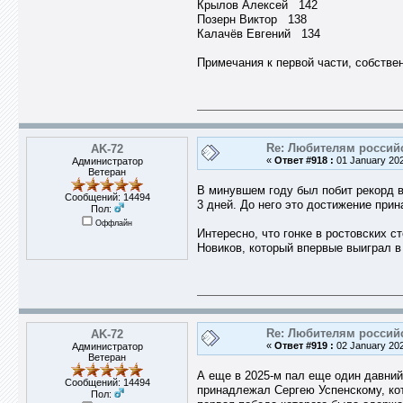
Крылов Алексей 142
Позерн Виктор 138
Калачёв Евгений 134
Примечания к первой части, собствен
Re: Любителям россий
AK-72
«
Ответ #918 :
01 January 202
Администратор
Ветеран
В минувшем году был побит рекорд в
Сообщений: 14494
3 дней. До него это достижение прин
Пол:
Оффлайн
Интересно, что гонке в ростовских 
Новиков, который впервые выиграл в
Re: Любителям россий
AK-72
«
Ответ #919 :
02 January 202
Администратор
Ветеран
А еще в 2025-м пал еще один давний
Сообщений: 14494
принадлежал Сергею Успенскому, кото
Пол: