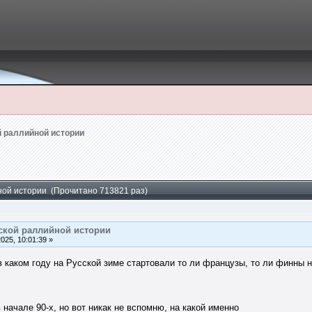
 раллийной истории
ной истории (Прочитано 713821 раз)
ской раллийной истории
25, 10:01:39 »
в каком году на Русской зиме стартовали то ли французы, то ли финны 
в начале 90-х, но вот никак не вспомню, на какой именно