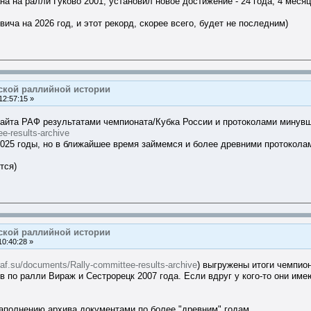
а на ралли Гуково 2001, установил новое достижение - 24 года, 4 месяц
ча на 2026 год, и этот рекорд, скорее всего, будет не последним)
ской раллийной истории
12:57:15 »
айта РАФ результатами чемпионата/Кубка России и протоколами минувш
ee-results-archive
2025 годы, но в ближайшее время займемся и более древними протокола
тся)
ской раллийной истории
10:40:28 »
/raf.su/documents/Rally-committee-results-archive
) выгружены итоги чемпион
ов по ралли Вираж и Сестрорецк 2007 года. Если вдруг у кого-то они и
аполнению архива документами по более "древним" годам.