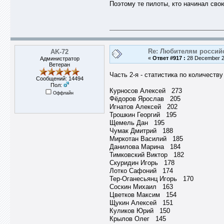
Поэтому те пилоты, кто начинал свою
Re: Любителям россий
AK-72
«
Ответ #917 :
28 December 20
Администратор
Ветеран
Часть 2-я - статистика по количеств
Сообщений: 14494
Пол:
Курносов Алексей 273
Оффлайн
Фёдоров Ярослав 205
Игнатов Алексей 202
Трошкин Георгий 195
Щемель Дан 195
Чумак Дмитрий 188
Миркотан Василий 185
Данилова Марина 184
Тимковский Виктор 182
Скуридин Игорь 178
Лотко Сафоний 174
Тер-Оганесьянц Игорь 170
Соскин Михаил 163
Цветков Максим 154
Щукин Алексей 151
Куликов Юрий 150
Крылов Олег 145