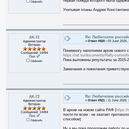
первая победа которого была одержан
Оффлайн
Учитывая планы Андрея Константинови
Re: Любителям россий
AK-72
«
Ответ #920 :
03 June 2026, 
Администратор
Ветеран
Понемногу наполняем архив нового с
Сообщений: 14494
https://raf.su/documents/Rally-committ
Пол:
Пока выложены результаты за 2015-
Оффлайн
Замечания и пожелания приветствую
Re: Любителям россий
AK-72
«
Ответ #921 :
11 June 2026, 
Администратор
Ветеран
В архив на новом сайте РАФ (
https:/
Сообщений: 14494
почти по всем - не хватает протокол
Пол:
способом)
Оффлайн
Ну а мы пока продолжим работу по н