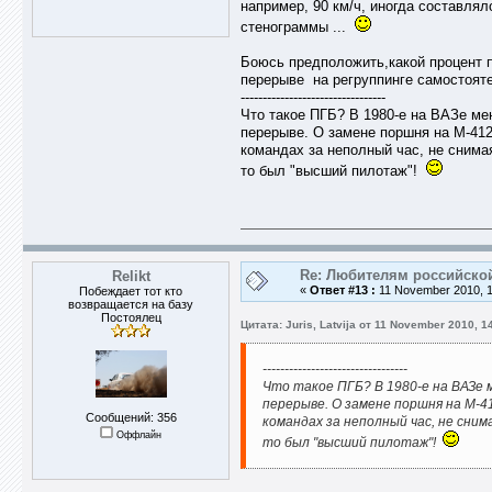
например, 90 км/ч, иногда составлял
стенограммы ...
Боюсь предположить,какой процент 
перерыве на регруппинге самостоят
---------------------------------
Что такое ПГБ? В 1980-е на ВАЗе ме
перерыве. О замене поршня на М-412
командах за неполный час, не снимая
то был "высший пилотаж"!
Re: Любителям российско
Relikt
«
Ответ #13 :
11 November 2010, 1
Побеждает тот кто
возвращается на базу
Постоялец
Цитата: Juris, Latvija от 11 November 2010, 1
---------------------------------
Что такое ПГБ? В 1980-е на ВАЗе м
перерыве. О замене поршня на М-41
Сообщений: 356
командах за неполный час, не сним
Оффлайн
то был "высший пилотаж"!