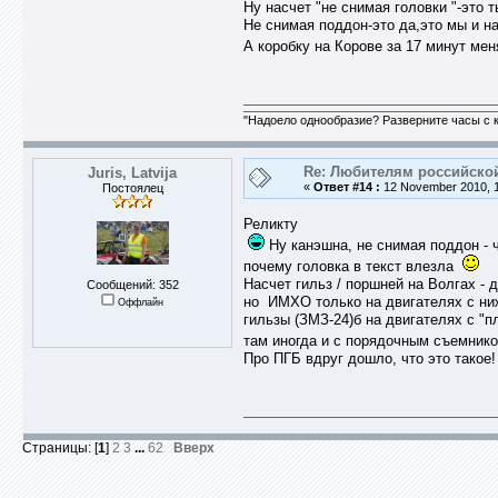
Ну насчет "не снимая головки "-это 
Не снимая поддон-это да,это мы и н
А коробку на Корове за 17 минут ме
"Надоело однообразие? Разверните часы с к
Re: Любителям российско
Juris, Latvija
«
Ответ #14 :
12 November 2010, 1
Постоялец
Реликту
Ну канэшна, не снимая поддон - ч
почему головка в текст влезла
Насчет гильз / поршней на Волгах - 
Сообщений: 352
но ИМХО только на двигателях с н
Оффлайн
гильзы (ЗМЗ-24)б на двигателях с "пл
там иногда и с порядочным съемник
Про ПГБ вдруг дошло, что это такое! 
Страницы: [
1
]
2
3
...
62
Вверх