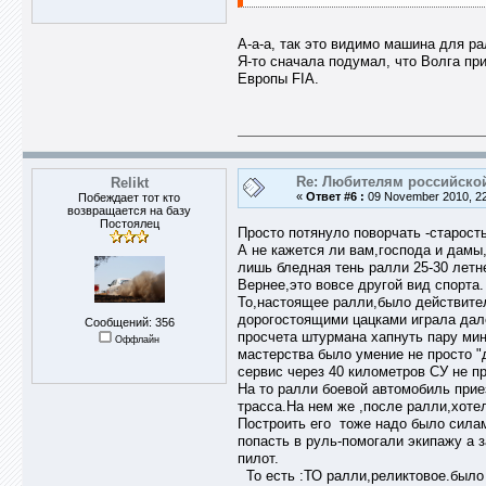
А-а-а, так это видимо машина для р
Я-то сначала подумал, что Волга при
Европы FIA.
Re: Любителям российско
Relikt
«
Ответ #6 :
09 November 2010, 22
Побеждает тот кто
возвращается на базу
Постоялец
Просто потянуло поворчать -старость
А не кажется ли вам,господа и дамы
лишь бледная тень ралли 25-30 летн
Вернее,это вовсе другой вид спорта.
То,настоящее ралли,было действите
дорогостоящими цацками играла дале
Сообщений: 356
просчета штурмана хапнуть пару мин
Оффлайн
мастерства было умение не просто "д
сервис через 40 километров СУ не п
На то ралли боевой автомобиль прие
трасса.На нем же ,после ралли,хоте
Построить его тоже надо было сила
попасть в руль-помогали экипажу а
пилот.
То есть :ТО ралли,реликтовое.было 