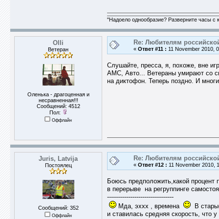
"Надоело однообразие? Разверните часы с к
Re: Любителям российско
Olli
«
Ответ #11 :
11 November 2010, 0
Ветеран
Слушайте, пресса, я, похоже, вне иг
АМС, Авто... Ветераны умирают со с
на диктофон. Теперь поздно. И многи
Оленька - драгоценная и
несравненная!!!
Сообщений: 4512
Пол:
Оффлайн
Re: Любителям российско
Juris, Latvija
«
Ответ #12 :
11 November 2010, 1
Постоялец
Боюсь предположить,какой процент 
в перерыве на регруппинге самостоя
----------------------------------
Мда, эххх , времена
В старые
Сообщений: 352
и ставилась средняя скорость, что у
Оффлайн