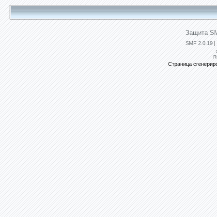
Защита SM
SMF 2.0.19
|
R
Страница сгенериро