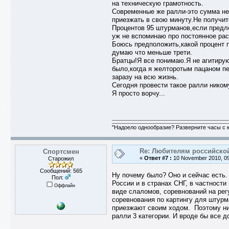
на техническую грамотность.
Современные же ралли-это сумма нек
приезжать в свою минуту.Не получит
Процентов 95 штурманов,если предло
уж не вспоминаю про постоянное рас
Боюсь предположить,какой процент 
думаю что меньше трети.
Братцы!Я все понимаю.Я не агитирую
было,когда я желторотым пацаном п
заразу на всю жизнь.
Сегодня провести такое ралли никому
Я просто ворчу...
"Надоело однообразие? Разверните часы с к
Re: Любителям российско
Спортсмен
«
Ответ #7 :
10 November 2010, 09
Старожил
Сообщений: 565
Ну почему было? Оно и сейчас есть.
Пол:
России и в странах СНГ, в частност
Оффлайн
виде слаломов, соревнований на рег
соревнования по картингу для штурм
приезжают своим ходом. Поэтому нич
ралли 3 категории. И вроде бы все д