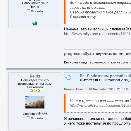
было,когда я желторотым пацаном
Сообщений: 9132
Пол:
заразу на всю жизнь.
Оффлайн
Сегодня провести такое ралли нико
Я просто ворчу...
Не-е-е-е, это ты ворчишь словами Ж
http://www.rallyzone.ru/.contents/110
progress-rally.ru
Подготовка техники, об
Кто хочет - ищет возможности, кто не хочет 
Re: Любителям российско
Relikt
«
Ответ #10 :
10 November 2010, 2
Побеждает тот кто
возвращается на базу
Постоялец
Цитата: Gena от 10 November 2010, 21:57:30
Не-е-е-е, это ты ворчишь словами
http://www.rallyzone.ru/.contents/1
Сообщений: 356
Я нечаянно...Только по голове не бей
Оффлайн
У него тоже ностальгия по прошлому-