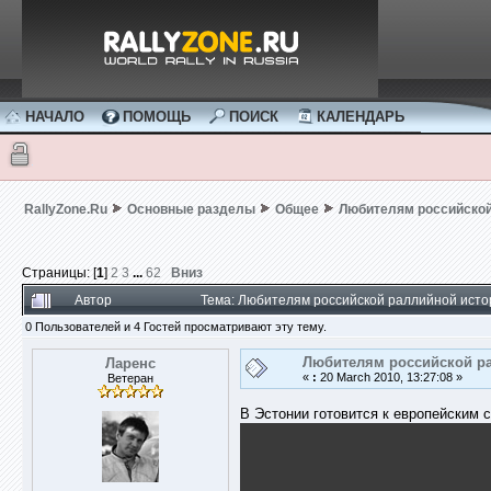
НАЧАЛО
ПОМОЩЬ
ПОИСК
КАЛЕНДАРЬ
RallyZone.Ru
Основные разделы
Общее
Любителям российской
Страницы: [
1
]
2
3
...
62
Вниз
Автор
Тема: Любителям российской раллийной исто
0 Пользователей и 4 Гостей просматривают эту тему.
Любителям российской р
Ларенс
«
:
20 March 2010, 13:27:08 »
Ветеран
В Эстонии готовится к европейским с