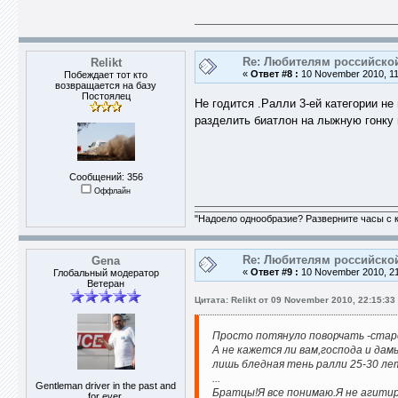
Re: Любителям российско
Relikt
«
Ответ #8 :
10 November 2010, 11
Побеждает тот кто
возвращается на базу
Постоялец
Не годится .Ралли 3-ей категории н
разделить биатлон на лыжную гонку 
Сообщений: 356
Оффлайн
"Надоело однообразие? Разверните часы с к
Re: Любителям российско
Gena
«
Ответ #9 :
10 November 2010, 21
Глобальный модератор
Ветеран
Цитата: Relikt от 09 November 2010, 22:15:33
Просто потянуло поворчать -старо
А не кажется ли вам,господа и дам
лишь бледная тень ралли 25-30 л
...
Gentleman driver in the past and
Братцы!Я все понимаю.Я не агитиру
for ever.