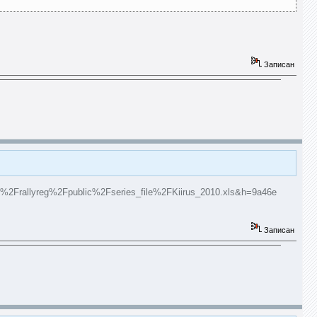
Записан
%2Frallyreg%2Fpublic%2Fseries_file%2FKiirus_2010.xls&h=9a46e
Записан