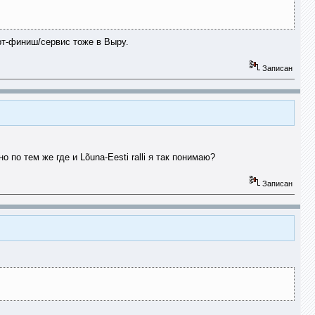
рт-финиш/сервис тоже в Выру.
Записан
о по тем же где и Lõuna-Eesti ralli я так понимаю?
Записан