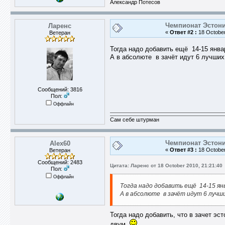
Александр Потесов
Чемпионат Эстони
Ларенс
«
Ответ #2 :
18 October
Ветеран
Тогда надо добавить ещё 14-15 янва
А в абсолюте в зачёт идут 6 лучших 
Сообщений: 3816
Пол:
Оффлайн
Сам себе штурман
Чемпионат Эстони
Alex60
«
Ответ #3 :
18 October
Ветеран
Сообщений: 2483
Цитата: Ларенс от 18 October 2010, 21:21:40
Пол:
Оффлайн
Тогда надо добавить ещё 14-15 янв
А в абсолюте в зачёт идут 6 лучши
Тогда надо добавить, что в зачет эс
двум.