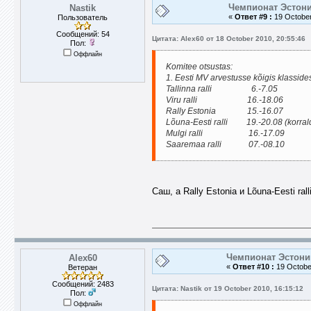
Чемпионат Эстони
Nastik
«
Ответ #9 :
19 October
Пользователь
Сообщений: 54
Цитата: Alex60 от 18 October 2010, 20:55:46
Пол:
Оффлайн
Komitee otsustas:
1. Eesti MV arvestusse kõigis klasside
Tallinna ralli 6.-7.05
Viru ralli 16.-18.06
Rally Estonia 15.-16.07
Lõuna-Eesti ralli 19.-20.08 (korra
Mulgi ralli 16.-17.09
Saaremaa ralli 07.-08.10
Саш, а Rally Estonia и Lõuna-Eesti ra
Чемпионат Эстони
Alex60
«
Ответ #10 :
19 October
Ветеран
Сообщений: 2483
Цитата: Nastik от 19 October 2010, 16:15:12
Пол:
Оффлайн