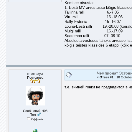
Komitee otsustas:
1. Eesti MV arvestusse kõigis klasside
Tallinna ralli 6.-7.05
Viru ralli 16.-18.06
Rally Estonia 15.-16.07
Lõuna-Eesti ralli 19.-20.08 (korral
Mulgi ralli 16.-17.09
Saaremaa ralli 07.-08.10
Absoluutarvestuses läheks arvesse lisak
kõigis teistes klassides 6 etappi (kõik 
Чемпионат Эстони
montoya
«
Ответ #1 :
18 October
Постоялец
т.е. зимней гонки не предвидится в
Сообщений: 403
Пол:
Оффлайн