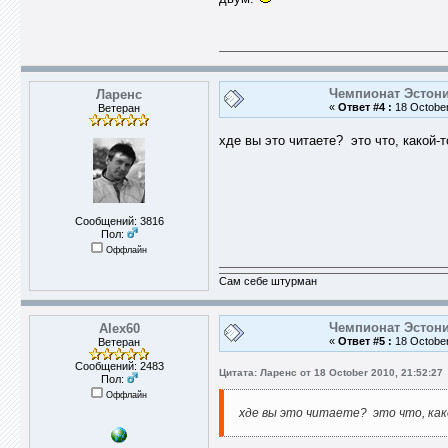
Чемпионат Эстони
Ларенс
«
Ответ #4 :
18 October
Ветеран
хде вы это читаете? это что, какой
Сообщений: 3816
Пол:
Оффлайн
Сам себе штурман
Чемпионат Эстони
Alex60
«
Ответ #5 :
18 October
Ветеран
Сообщений: 2483
Цитата: Ларенс от 18 October 2010, 21:52:27
Пол:
Оффлайн
хде вы это читаете? это что, ка