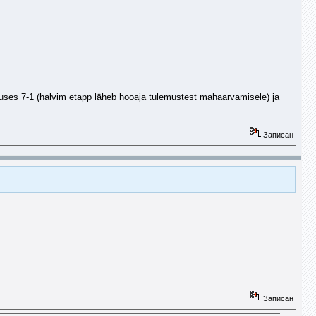
stuses 7-1 (halvim etapp läheb hooaja tulemustest mahaarvamisele) ja
Записан
Записан