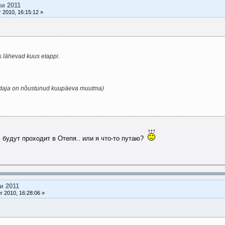
и 2011
 2010, 16:15:12 »
s lähevad kuus etappi.
ldaja on nõustunud kuupäeva muutma)
lli будут проходит в Отепя.. или я что-то путаю?
и 2011
 2010, 16:28:06 »