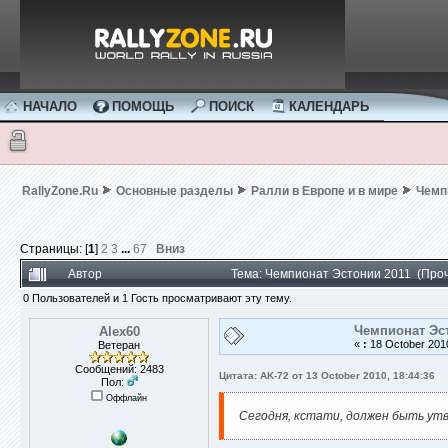
НАЧАЛО
ПОМОЩЬ
ПОИСК
КАЛЕНДАРЬ
RallyZone.Ru
Основные разделы
Ралли в Европе и в мире
Чемп
Страницы: [
1
]
2
3
...
67
Вниз
Автор
Тема: Чемпионат Эстонии 2011 (Проч
0 Пользователей и 1 Гость просматривают эту тему.
Чемпионат Эс
Alex60
«
:
18 October 2010
Ветеран
Сообщений: 2483
Цитата: AK-72 от 13 October 2010, 18:44:36
Пол:
Оффлайн
Сегодня, кстати, должен быть утв