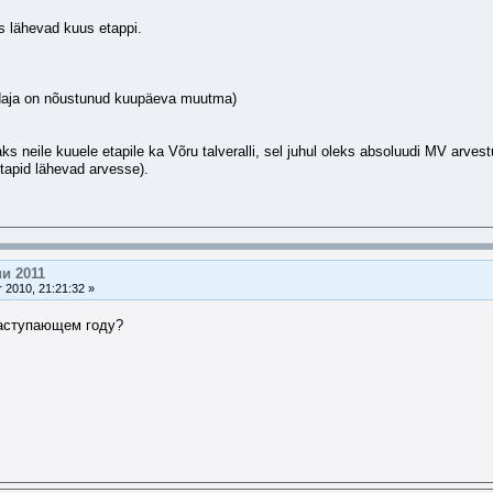
s lähevad kuus etappi.
daja on nõustunud kuupäeva muutma)
s neile kuuele etapile ka Võru talveralli, sel juhul oleks absoluudi MV arve
etapid lähevad arvesse).
и 2011
 2010, 21:21:32 »
 наступающем году?