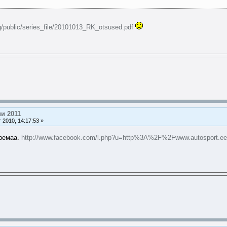
eg/public/series_file/20101013_RK_otsused.pdf
и 2011
 2010, 14:17:53 »
аремаа.
http://www.facebook.com/l.php?u=http%3A%2F%2Fwww.autosport.ee