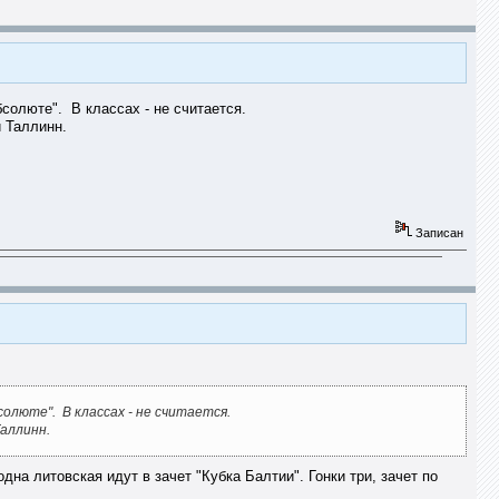
солюте". В классах - не считается.
и Таллинн.
Записан
олюте". В классах - не считается.
Таллинн.
дна литовская идут в зачет "Кубка Балтии". Гонки три, зачет по