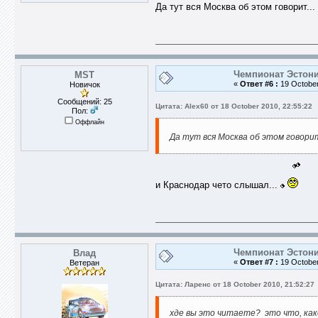
Да тут вся Москва об этом говорит...
Чемпионат Эстони
MST
«
Ответ #6 :
19 October
Новичок
Сообщений: 25
Цитата: Alex60 от 18 October 2010, 22:55:22
Пол:
Оффлайн
Да тут вся Москва об этом говорит
и Краснодар чето слышал...
Чемпионат Эстони
Влад
«
Ответ #7 :
19 October
Ветеран
Цитата: Ларенс от 18 October 2010, 21:52:27
хде вы это читаете? это что, ка