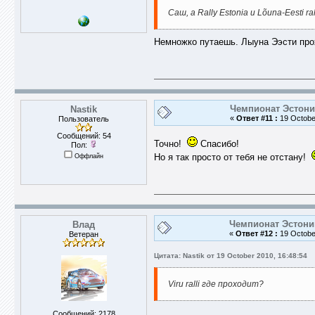
Саш, а Rally Estonia и Lõuna-Eesti
Немножко путаешь. Лыуна Ээсти прох
Чемпионат Эстони
Nastik
«
Ответ #11 :
19 October
Пользователь
Сообщений: 54
Точно!
Спасибо!
Пол:
Оффлайн
Но я так просто от тебя не отстану!
Чемпионат Эстони
Влад
«
Ответ #12 :
19 October
Ветеран
Цитата: Nastik от 19 October 2010, 16:48:54
Viru ralli где проходит?
Сообщений: 2178