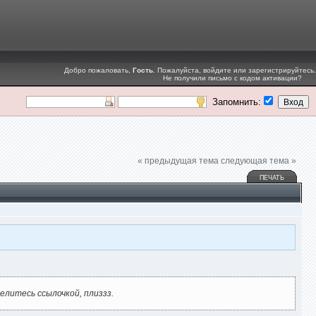
Добро пожаловать,
Гость
. Пожалуйста,
войдите
или
зарегистрируйтесь
.
Не получили
письмо с кодом активации
?
Запомнить:
« предыдущая тема
следующая тема »
ПЕЧАТЬ
елитесь ссылочкой, плиззз.