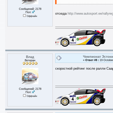
Сообщений: 2178
Пол:
отсюда
http://www.autosport.ee/rallyr
Оффлайн
Чемпионат Эстони
Влад
«
Ответ #8 :
19 October
Ветеран
скоростной рейтинг после ралли Са
Сообщений: 2178
Пол:
Оффлайн