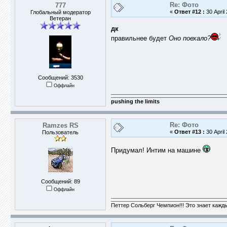
Re: Фото
777
«
Ответ #12 :
30 April 
Глобальный модератор
Ветеран
дк
правильнее будет
Оно поехало?
Сообщений: 3530
Оффлайн
pushing the limits
Re: Фото
Ramzes RS
«
Ответ #13 :
30 April
Пользователь
Придумал! Интим на машине
Сообщений: 89
Оффлайн
Петтер Сольберг Чемпион!!! Это знает кажд