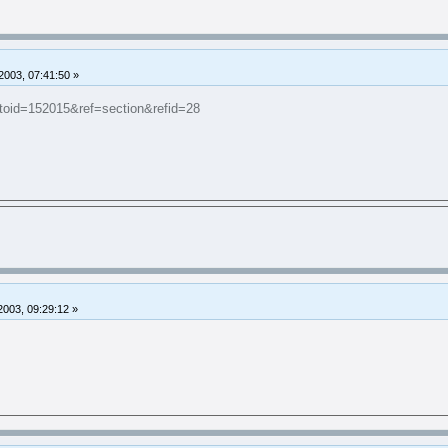
 2003, 07:41:50 »
otoid=152015&ref=section&refid=28
2003, 09:29:12 »