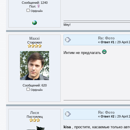
Сообщений: 1240
Пол:
Оффлайн
Мяу!
Re: Фото
Maxxi
«
Ответ #1 :
29 April 
Старожил
Интим не предлагать
Сообщений: 620
Оффлайн
Re: Фото
Леся
«
Ответ #2 :
29 April 
Постоялец
kisa
, простите, касаемые только ав