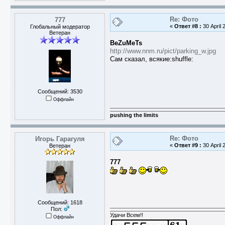
Re: Фото
777
«
Ответ #8 :
30 April 
Глобальный модератор
Ветеран
BeZuMeTs
http://www.nnm.ru/pict/parking_w.jpg
Сам сказал, всякие:shuffle:
Сообщений: 3530
Оффлайн
pushing the limits
Re: Фото
Игорь Гарагуля
«
Ответ #9 :
30 April 
Ветеран
777
Сообщений: 1618
Пол:
Удачи Всем!!
Оффлайн