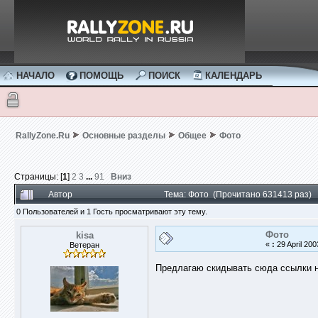
НАЧАЛО
ПОМОЩЬ
ПОИСК
КАЛЕНДАРЬ
RallyZone.Ru
Основные разделы
Общее
Фото
Страницы: [
1
]
2
3
...
91
Вниз
Автор
Тема: Фото (Прочитано 631413 раз)
0 Пользователей и 1 Гость просматривают эту тему.
Фото
kisa
«
:
29 April 200
Ветеран
Предлагаю скидывать сюда ссылки н