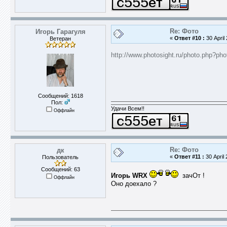
Re: Фото
Игорь Гарагуля
«
Ответ #10 :
30 April
Ветеран
http://www.photosight.ru/photo.php?ph
Сообщений: 1618
Пол:
Удачи Всем!!
Оффлайн
Re: Фото
дк
«
Ответ #11 :
30 April 
Пользователь
Сообщений: 63
Игорь WRX
зачОт !
Оффлайн
Оно доехало ?