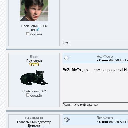
Сообщений: 1606
Пол:
Оффлайн
ICQ:
Re: Фото
Леся
«
Ответ #5 :
29 April 
Постоялец
BeZuMeTs
, ну.....сам напросился! Н
Сообщений: 322
Оффлайн
Ралли - это мой диагноз!
Re: Фото
BeZuMeTs
«
Ответ #6 :
29 April 
Глобальный модератор
Ветеран