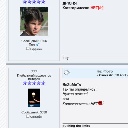
ДРЮНЯ
Категорически
НЕТ
[/b]
Сообщений: 1606
Пол:
Оффлайн
ICQ:
Re: Фото
777
«
Ответ #7 :
30 April 
Глобальный модератор
Ветеран
BeZuMeTs
Так ты определись:
Нужно всякие!
или
Категорически НЕТ
Сообщений: 3530
Оффлайн
pushing the limits