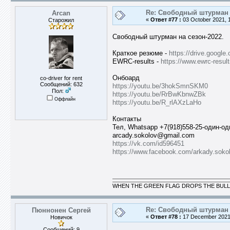
Re: Свободный штурман -
Arcan
«
Ответ #77 :
03 October 2021, 1
Старожил
Свободный штурман на cезон-2022.
Краткое резюме -
https://drive.goog
EWRC-results -
https://www.ewrc-resu
Онбоард
co-driver for rent
Сообщений: 632
https://youtu.be/3hokSmnSKM0
Пол:
https://youtu.be/RrBwKbnwZBk
Оффлайн
https://youtu.be/R_rlAXzLaHo
Контакты
Тел, Whatsapp +7(918)558-25-один-од
arcady.sokolov@gmail.com
https://vk.com/id596451
https://www.facebook.com/arkady.soko
WHEN THE GREEN FLAG DROPS THE BULL
Re: Свободный штурман -
Пюннонен Сергей
«
Ответ #78 :
17 December 2021,
Новичок
Сообщений: 9