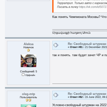
Терратрип. Только авто с каркасом
Писать в личку
https://vk.com/id507
Как понять Чемпионата Москвы? Что
Մրցավազքի հաղթող Ահուն
Re: Свободный штурман -
Aleksa
«
Ответ #81 :
21 December 2021,
Новичок
так и понять. там будет зачет ЧР и
Сообщений: 5
Оффлайн
Re: Свободный штурман -
oleg-mtp
«
Ответ #82 :
15 June 2022, 09:2
Пользователь
Условно-свободный штурман на 2022