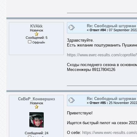
Re: Свободный штурман -
KVAkk
«
Ответ #84 :
07 September 2022
Новичок
Сообщений: 5
Здравствуйте.
Оффлайн
Есть желание поштурманить Пушкинск
https://www.ewrc-results.com/coprofile/
Сходы последнего сезона в основном
Мессенжеры 89117804126
Re: Свободный штурман -
СеВеР_Конвершнз
«
Ответ #85 :
25 November 2022,
Новичок
Приветствую!
Ищется быстрый пилот на сезон 2023
О себе:
https://www.ewrc-results.com/c
Сообщений: 24