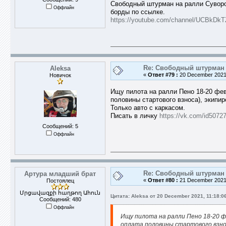
Свободный штурман на ралли Суворов
Оффлайн
борды по ссылке.
https://youtube.com/channel/UCBkD
Re: Свободный штурман -
Aleksa
«
Ответ #79 :
20 December 2021,
Новичок
Ищу пилота на ралли Пено 18-20 фев
половины стартового взноса), экипир
Только авто с каркасом.
Писать в личку
https://vk.com/id5072
Сообщений: 5
Оффлайн
Re: Свободный штурман -
Артура младший брат
«
Ответ #80 :
21 December 2021,
Постоялец
Մրցավազքի հաղթող Ահուն
Цитата: Aleksa от 20 December 2021, 11:18:0
Сообщений: 480
Оффлайн
Ищу пилота на ралли Пено 18-20 ф
оплата половины стартового взноса