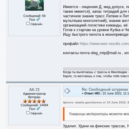
Имеется - лицензия Д, мед.допуск, 
также имеется), запас тетрадей для
частичное знание трасс Латвии и Лит
Сообщений: 59
Пол:
мультяшка многолетний), знание анг
Оффлайн
организацией логистики команды, е
Готов к стартам на уровне Кубка и Ч
Ищу быстрого пилота в моноприводе 
профайл
https://www.ewrc-results.com
контакты почта oleg_mtp@mail.ru , ил
Когда ты вылетаешь с трассы в Финляндии -
Карло, то мечтаешь о том, чтобы тебе повс
Re: Свободный штурман -
AK-72
«
Ответ #83 :
15 June 2022, 11:1
Администратор
Ветеран
Цитата: natalia.goncharova от 15 June 2022, 
Сообщений: 14494
Пол:
Оффлайн
Товарищи модераторы можете мое
Удалил. Удачи на финских трассах, 