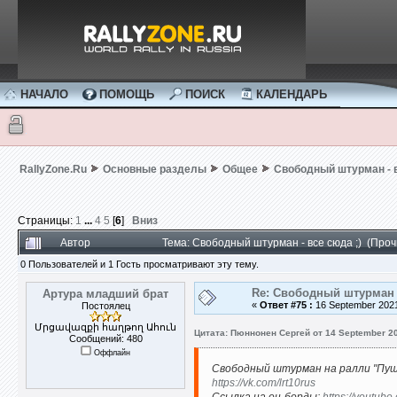
НАЧАЛО
ПОМОЩЬ
ПОИСК
КАЛЕНДАРЬ
RallyZone.Ru
Основные разделы
Общее
Свободный штурман - в
Страницы:
1
...
4
5
[
6
]
Вниз
Автор
Тема: Свободный штурман - все сюда ;) (Про
0 Пользователей и 1 Гость просматривают эту тему.
Re: Свободный штурман -
Артура младший брат
«
Ответ #75 :
16 September 2021
Постоялец
Մրցավազքի հաղթող Ահուն
Цитата: Пюннонен Сергей от 14 September 20
Сообщений: 480
Оффлайн
Свободный штурман на ралли "Пушк
https://vk.com/lrt10rus