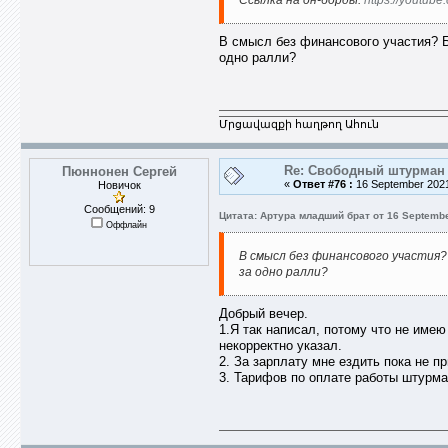
Ссылка на он-борды:
https://youtu
В смысл без финансового участия? Б
одно ралли?
Մրցավազքի հաղթող Ահուն
Re: Свободный штурман -
Пюннонен Сергей
«
Ответ #76 :
16 September 2021
Новичок
Сообщений: 9
Цитата: Артура младший брат от 16 Septembe
Оффлайн
В смысл без финансового участия
за одно ралли?
Добрый вечер.
1.Я так написал, потому что не имею
некорректно указал.
2. За зарплату мне ездить пока не п
3. Тарифов по оплате работы штурма