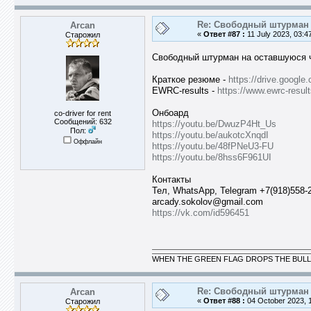
Re: Свободный штурман -
Arcan
«
Ответ #87 :
11 July 2023, 03:4
Старожил
Свободный штурман на оставшуюся ча
Краткое резюме -
https://drive.goog
EWRC-results -
https://www.ewrc-resu
Онбоард
co-driver for rent
Сообщений: 632
https://youtu.be/DwuzP4Ht_Us
Пол:
https://youtu.be/aukotcXnqdI
Оффлайн
https://youtu.be/48fPNeU3-FU
https://youtu.be/8hss6F961UI
Контакты
Тел, WhatsApp, Telegram +7(918)558-
arcady.sokolov@gmail.com
https://vk.com/id596451
WHEN THE GREEN FLAG DROPS THE BULL
Re: Свободный штурман -
Arcan
«
Ответ #88 :
04 October 2023, 1
Старожил