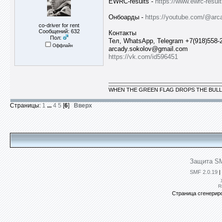
EWRC-results -
https://www.ewrc-resu
Онбоарды -
https://youtube.com/@arc
co-driver for rent
Сообщений: 632
Контакты
Пол:
Тел, WhatsApp, Telegram +7(918)558-
Оффлайн
arcady.sokolov@gmail.com
https://vk.com/id596451
WHEN THE GREEN FLAG DROPS THE BULL
Страницы:
1
...
4
5
[
6
]
Вверх
Защита SM
SMF 2.0.19
|
R
Страница сгенериро