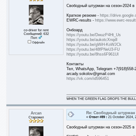
Свободный штурман на cезон-2024 в 
Краткое резюме -
https://drive.goog
EWRC-results -
https://www.ewrc-resu
Онбоард
co-driver for rent
Сообщений: 632
https://youtu.be/DwuzP4Ht_Us
Пол:
https://youtu.be/aukotcXnqdI
Оффлайн
https://youtu.be/gWiH-KoWJCk
https://youtu.be/48fPNeU3-FU
https://youtu.be/8hss6F961UI
Контакты
Тел, WhatsApp, Telegram +7(918)558-
arcady.sokolov@gmail.com
https://vk.com/id596451
WHEN THE GREEN FLAG DROPS THE BULL
Re: Свободный штурман -
Arcan
«
Ответ #89 :
21 October 2024, 2
Старожил
Свободный штурман на cезон-2025 в 