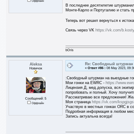
Оффлайн
В последнее десятилетие штурманил 
Монте-Карло и Португалию и стать приз
Теперь вот решил вернуться к исток
Связь через VK
https://vk.com/b.kost
bOris
Re: Свободный штурман -
Aleksa
«
Ответ #86 :
08 May 2023, 09:3
Новичок
:Свободный штурман на выездные гон
Мои гонки на EWRC -
https://www.ewr
Лицензия Д, мед.допуска, вся экипир
попробовать и полный. Хочу получит
Рассматриваю все предложения! Жел
Сообщений: 5
Моя страница
https://vk.com/kspgjsgs
Оффлайн
Участвую в местных гонках ORC в 
Подробная информация в любом мес
Запись актуальна всегда!