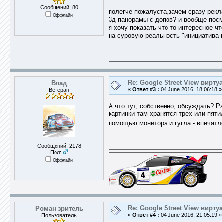
Сообщений: 80
полегче пожалуста,зачем сразу рекл
Оффлайн
3д панорамы с допов? и вообще посмо
я хочу показать что то интересное чт
на суровую реальность "инициатива 
Re: Google Street View вирт
Влад
«
Ответ #3 :
04 June 2016, 18:06:18 »
Ветеран
А что тут, собственно, обсуждать? Р
картинки там хранятся трех или пяти
помощью монитора и гугла - впечат
Сообщений: 2178
Пол:
Оффлайн
Re: Google Street View вирт
Роман зритель
«
Ответ #4 :
04 June 2016, 21:05:19 »
Пользователь