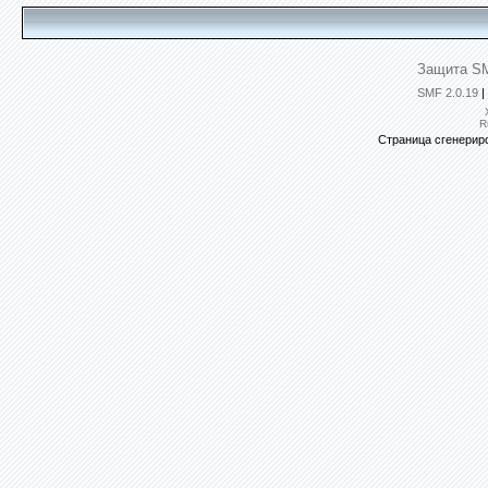
Защита SM
SMF 2.0.19
|
R
Страница сгенериро