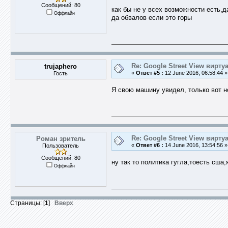
Сообщений: 80
как бы не у всех возможности есть,
Оффлайн
да обвалов если это горы
Re: Google Street View вирт
trujaphero
«
Ответ #5 :
12 June 2016, 06:58:44 »
Гость
Я свою машину увидел, только вот н
Re: Google Street View вирт
Роман зритель
«
Ответ #6 :
14 June 2016, 13:54:56 »
Пользователь
Сообщений: 80
ну так то политика гугла,тоесть сша,
Оффлайн
Страницы: [
1
]
Вверх