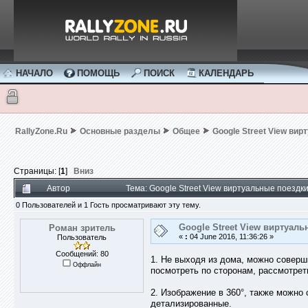
НАЧАЛО
ПОМОЩЬ
ПОИСК
КАЛЕНДАРЬ
RallyZone.Ru
Основные разделы
Общее
Google Street View ви
Страницы: [
1
]
Вниз
Автор
Тема: Google Street View виртуальные поездк
0 Пользователей и 1 Гость просматривают эту тему.
Google Street View виртуал
Роман зритель
«
:
04 June 2016, 11:36:26 »
Пользователь
Сообщений: 80
1. Не выходя из дома, можно соверш
Оффлайн
посмотреть по сторонам, рассмотрет
2. Изображение в 360°, также можно 
детализированные.