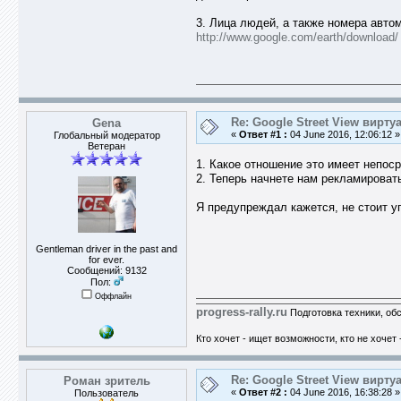
3. Лица людей, а также номера авт
http://www.google.com/earth/download/
Re: Google Street View вирт
Gena
«
Ответ #1 :
04 June 2016, 12:06:12 »
Глобальный модератор
Ветеран
1. Какое отношение это имеет непос
2. Теперь начнете нам рекламироват
Я предупреждал кажется, не стоит уп
Gentleman driver in the past and
for ever.
Сообщений: 9132
Пол:
Оффлайн
progress-rally.ru
Подготовка техники, об
Кто хочет - ищет возможности, кто не хочет 
Re: Google Street View вирт
Роман зритель
«
Ответ #2 :
04 June 2016, 16:38:28 »
Пользователь