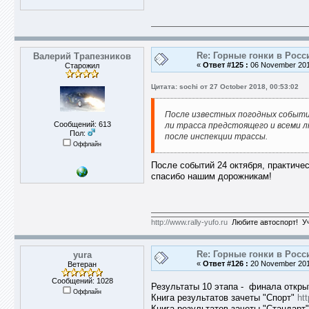
Re: Горные гонки в Росс
Валерий Трапезников
«
Ответ #125 :
06 November 2018
Старожил
Цитата: sochi от 27 October 2018, 00:53:02
После известных погодных событи
Сообщений: 613
ли трасса предстоящего и всеми 
Пол:
после инспекции трассы.
Оффлайн
После событий 24 октября, практиче
спасибо нашим дорожникам!
http://www.rally-yufo.ru
Любите автоспорт! Уч
Re: Горные гонки в Росс
yura
«
Ответ #126 :
20 November 2018
Ветеран
Сообщений: 1028
Результаты 10 этапа - финала откры
Оффлайн
Книга результатов зачеты "Спорт"
ht
Книга результатов зачеты "Стандарт