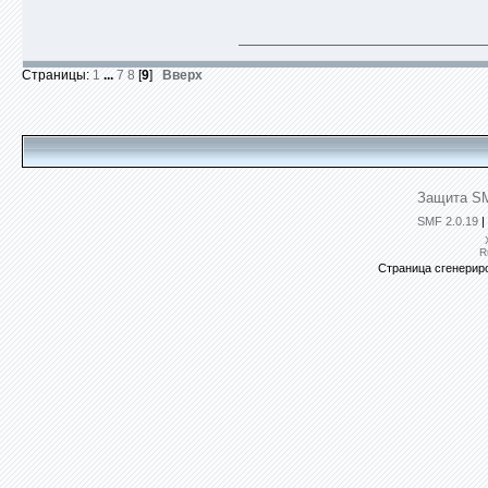
Страницы:
1
...
7
8
[
9
]
Вверх
Защита SM
SMF 2.0.19
|
R
Страница сгенериро