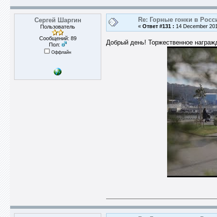
Re: Горные гонки в Росс
Сергей Шаргин
«
Ответ #131 :
14 December 2018
Пользователь
Сообщений: 89
Добрый день! Торжественное награж
Пол:
Оффлайн