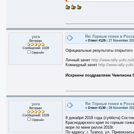
Re: Горные гонки в Росс
yura
«
Ответ #129 :
27 November 2018
Ветеран
Сообщений: 1028
Официальные результаты открытого ч
Оффлайн
Личный зачет
http://www.rally-yufo.ru
Командный зачет
http://www.rally-yu
Искренне поздравляем Чемпиона ОЧ
Re: Горные гонки в Росс
yura
«
Ответ #130 :
28 November 2018
Ветеран
Сообщений: 1028
8 декабря 2018 года (суббота) Состо
Оффлайн
Краснодарского края по горным гонк
моря по мини ралли 2018г.
По адресу: г. Туапсе, ул. Привокза