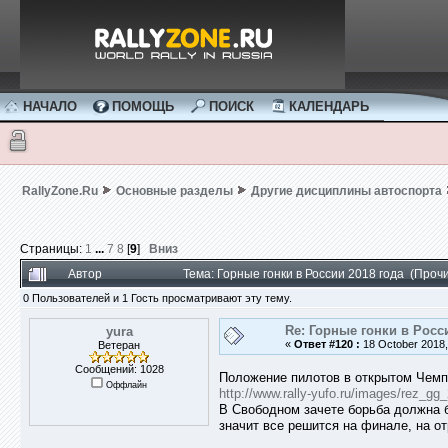
НАЧАЛО
ПОМОЩЬ
ПОИСК
КАЛЕНДАРЬ
RallyZone.Ru
Основные разделы
Другие дисциплины автоспорта
Страницы:
1
...
7
8
[
9
]
Вниз
Автор
Тема: Горные гонки в России 2018 года (Проч
0 Пользователей и 1 Гость просматривают эту тему.
Re: Горные гонки в Росс
yura
«
Ответ #120 :
18 October 2018,
Ветеран
Сообщений: 1028
Положение пилотов в открытом Чемпи
Оффлайн
http://www.rally-yufo.ru/images/rez_gg
В Свободном зачете борьба должна б
значит все решится на финале, на о