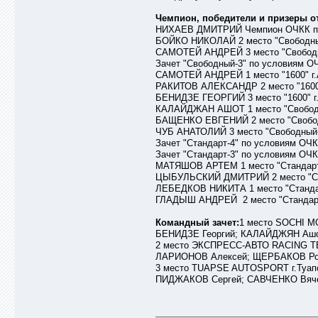
Чемпион, победители и призеры от
НИХАЕВ ДМИТРИЙ Чемпион ОЧКК по го
БОЙКО НИКОЛАЙ 2 место "Свободный
САМОТЕЙ АНДРЕЙ 3 место "Свободн
Зачет "Свободный-3" по условиям ОЧ
САМОТЕЙ АНДРЕЙ 1 место "1600" г.
РАКИТОВ АЛЕКСАНДР 2 место "1600"
БЕНИДЗЕ ГЕОРГИЙ 3 место "1600" г
КАЛАЙДЖАН АШОТ 1 место "Свободн
БАЩЕНКО ЕВГЕНИЙ 2 место "Свобод
ЧУБ АНАТОЛИЙ 3 место "Свободный-1
Зачет "Стандарт-4" по условиям ОЧКК
Зачет "Стандарт-3" по условиям ОЧКК
МАТЯШОВ АРТЕМ 1 место "Стандарт-
ЦЫБУЛЬСКИЙ ДМИТРИЙ 2 место "Ста
ЛЕБЕДКОВ НИКИТА 1 место "Стандар
ГЛАДЫШ АНДРЕЙ 2 место "Стандарт-
Командный зачет:
1 место SOCHI M
БЕНИДЗЕ Георгий; КАЛАЙДЖЯН Ашо
2 место ЭКСПРЕСС-АВТО RACING TEA
ЛАРИОНОВ Алексей; ЩЕРБАКОВ Род
3 место TUAPSE AUTOSPORT г.Туапс
ПИДЖАКОВ Сергей; САВЧЕНКО Вяче