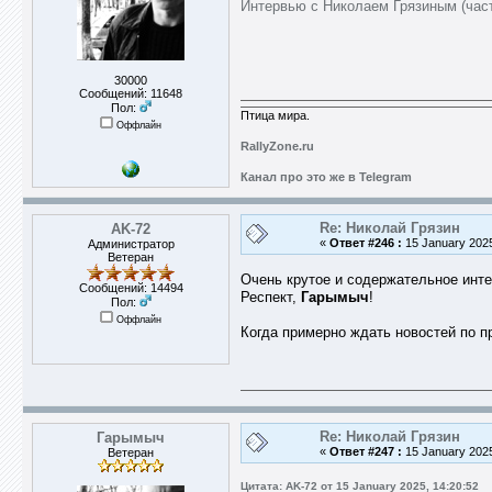
Интервью с Николаем Грязиным (част
30000
Сообщений: 11648
Пол:
Птица мира.
Оффлайн
RallyZone.ru
Канал про это же в Telegram
Re: Николай Грязин
AK-72
«
Ответ #246 :
15 January 2025
Администратор
Ветеран
Очень крутое и содержательное инт
Сообщений: 14494
Респект,
Гарымыч
!
Пол:
Оффлайн
Когда примерно ждать новостей по 
Re: Николай Грязин
Гарымыч
«
Ответ #247 :
15 January 2025
Ветеран
Цитата: AK-72 от 15 January 2025, 14:20:52