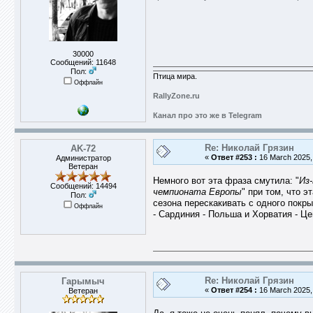
30000
Сообщений: 11648
Пол:
Птица мира.
Оффлайн
RallyZone.ru
Канал про это же в Telegram
Re: Николай Грязин
AK-72
«
Ответ #253 :
16 March 2025, 
Администратор
Ветеран
Немного вот эта фраза смутила: "
Из
Сообщений: 14494
чемпионата Европы
" при том, что 
Пол:
сезона перескакивать с одного покры
Оффлайн
- Сардиния - Польша и Хорватия - Ц
Re: Николай Грязин
Гарымыч
«
Ответ #254 :
16 March 2025, 
Ветеран