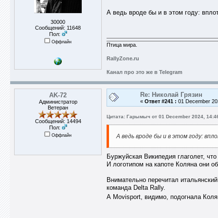
А ведь вроде бы и в этом году: впло
30000
Сообщений: 11648
Пол:
Оффлайн
Птица мира.
RallyZone.ru
Канал про это же в Telegram
Re: Николай Грязин
AK-72
«
Ответ #241 :
01 December 202
Администратор
Ветеран
Цитата: Гарымыч от 01 December 2024, 14:4
Сообщений: 14494
Пол:
Оффлайн
А ведь вроде бы и в этом году: вп
Буржуйская Википедия глаголет, что 
И логотипом на капоте Коляна они о
Внимательно перечитал итальянский 
команда Delta Rally.
А Movisport, видимо, подогнала Кол