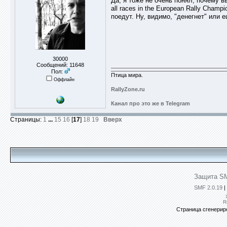
Да, я тоже не очень понял, почему вы
all races in the European Rally Cham
поедут. Ну, видимо, "денегнет" или 
30000
Сообщений: 11648
Пол:
Птица мира.
Оффлайн
RallyZone.ru
Канал про это же в Telegram
Страницы:
1
...
15
16
[
17
]
18
19
Вверх
Защита SM
SMF 2.0.19
|
R
Страница сгенериро