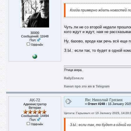
Когда примерно ждать новостей п
Чуть ли не со второй недели прошлог
кого ждут и ждут, нам не рассказываю
30000
Сообщений: 11648
Пол:
Ну, базово, вроде как речь всё еще 
Оффлайн
З.Ы.: если так, то будет в одной ко
Птица мира.
RallyZone.ru
Канал про это же в Telegram
Re: Николай Грязин
AK-72
«
Ответ #248 :
15 January 2025
Администратор
Ветеран
Цитата: Гарымыч от 15 January 2025, 14:28:
Сообщений: 14494
Пол:
Оффлайн
З.Ы.: если так, то будет в одной 