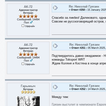
Re: Николай Грязин
AK-72
«
Ответ #250 :
15 January 2025
Администратор
Ветеран
Спасибо за ликбез! Далековато, одна
Сообщений: 14494
Совсем не русскоговорящий остров, 
Пол:
Оффлайн
Re: Николай Грязин
AK-72
«
Ответ #251 :
05 March 2025, 
Администратор
Ветеран
Подтвердилось давно ожидаемое - Н
Сообщений: 14494
команды Toksport WRT
Пол:
Ждем Коляня и Костяна в конце апре
Оффлайн
Re: Николай Грязин
Гарымыч
«
Ответ #252 :
14 March 2025, 
Ветеран
Между тем:
Грязин выступит в чемпионате Европ