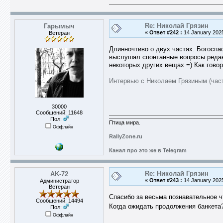
Re: Николай Грязин
Гарымыч
«
Ответ #242 :
14 January 2025
Ветеран
Длинночтиво о двух частях. Богоспа
выслушал спонтанные вопросы редак
некоторых других вещах =) Как говор
Интервью с Николаем Грязиным (част
30000
Сообщений: 11648
Пол:
Птица мира.
Оффлайн
RallyZone.ru
Канал про это же в Telegram
Re: Николай Грязин
AK-72
«
Ответ #243 :
14 January 2025
Администратор
Ветеран
Спасибо за весьма познавательное ч
Сообщений: 14494
Когда ожидать продолжения банкет
Пол:
Оффлайн