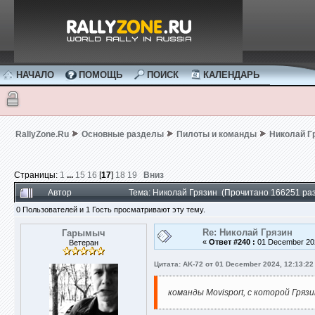
НАЧАЛО
ПОМОЩЬ
ПОИСК
КАЛЕНДАРЬ
RallyZone.Ru
Основные разделы
Пилоты и команды
Николай Г
Страницы:
1
...
15
16
[
17
]
18
19
Вниз
Автор
Тема: Николай Грязин (Прочитано 166251 раз
0 Пользователей и 1 Гость просматривают эту тему.
Re: Николай Грязин
Гарымыч
«
Ответ #240 :
01 December 202
Ветеран
Цитата: AK-72 от 01 December 2024, 12:13:22
команды Movisport, с которой Гря