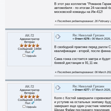
В этот раз коллектив "Романов Гараж
автомобиля - по итогам 24-часовой 
московской команды на Иж-412!
«
Последнее редактирование: 26 February 2
Re: Николай Грязин
AK-72
«
Ответ #276 :
06 March 2026, 
Администратор
Ветеран
В свободной практике перед ралли Ci
Сообщений: 14494
квалификации - второй, после финна
Пол:
Оффлайн
Сама гонка состоится завтра и буде
боевой дистанции в 91,11 км.
«
Последнее редактирование: 06 March 202
Re: Николай Грязин
AK-72
«
Ответ #277 :
07 March 2026, 
Администратор
Ветеран
Коля с Костей завершили соревновате
Сообщений: 14494
и уступив на остальных экипажу бу
Пол:
завершил еще один участник чемпион
Оффлайн
Шкоде Фабии последнего поколения. 