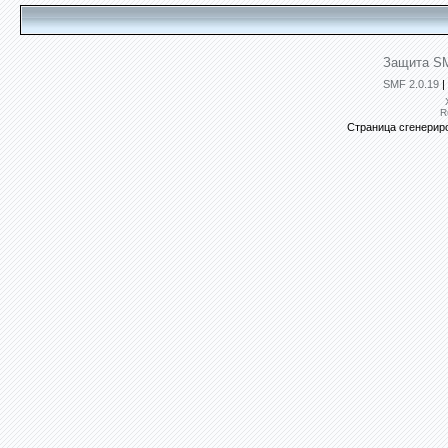
Защита SM
SMF 2.0.19
|
R
Страница сгенериро