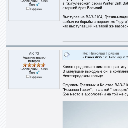
Сообщений: 14494
в "жигулевской" серии Winter Drift B
Пол:
старший брат Василий.
Оффлайн
Выступая на ВАЗ-2104, Грязин-младш
выбыл из борьбы в первом же "круге". 
как выступавший на такой же вазовс
Re: Николай Грязин
AK-72
«
Ответ #275 :
26 February 2026
Администратор
Ветеран
Колян продолжает зимнюю практику 
Сообщений: 14494
В минувшие выходные он, в компани
Пол:
Нижегородском кольце.
Оффлайн
Оружием Грязиных и Ко стал ВАЗ-21
"Романов Гараж", - на этой "четвер
(2-е место в абсолюте) и на той же 