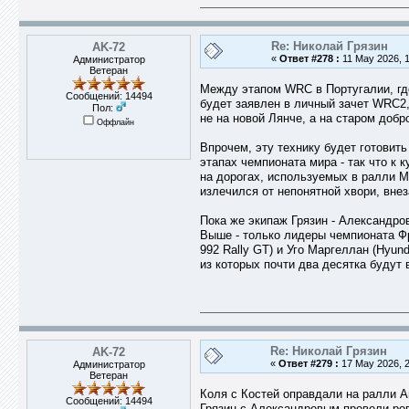
Re: Николай Грязин
AK-72
«
Ответ #278 :
11 May 2026, 1
Администратор
Ветеран
Между этапом WRC в Португалии, где 
Сообщений: 14494
будет заявлен в личный зачет WRC2
Пол:
не на новой Лянче, а на старом добр
Оффлайн
Впрочем, эту технику будет готовит
этапах чемпионата мира - так что к к
на дорогах, используемых в ралли М
излечился от непонятной хвори, внез
Пока же экипаж Грязин - Александров
Выше - только лидеры чемпионата Фра
992 Rally GT) и Уго Маргеллан (Hyun
из которых почти два десятка будут 
Re: Николай Грязин
AK-72
«
Ответ #279 :
17 May 2026, 2
Администратор
Ветеран
Коля с Костей оправдали на ралли An
Сообщений: 14494
Грязин с Александровым провели ров