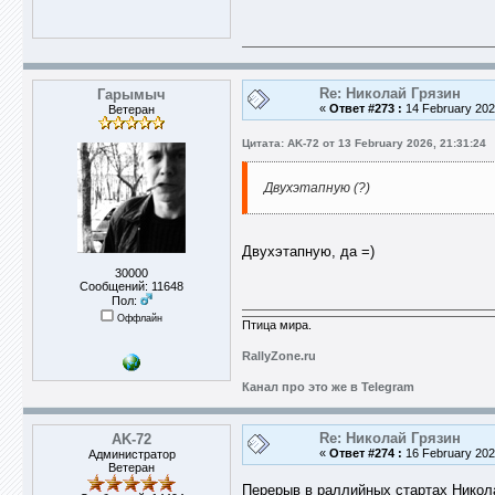
Re: Николай Грязин
Гарымыч
«
Ответ #273 :
14 February 2026
Ветеран
Цитата: AK-72 от 13 February 2026, 21:31:24
Двухэтапную (?)
Двухэтапную, да =)
30000
Сообщений: 11648
Пол:
Оффлайн
Птица мира.
RallyZone.ru
Канал про это же в Telegram
Re: Николай Грязин
AK-72
«
Ответ #274 :
16 February 2026
Администратор
Ветеран
Перерыв в раллийных стартах Никол