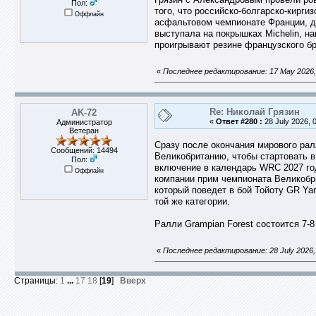
Пол:
того, что российско-болгарско-кирги
Оффлайн
асфальтовом чемпионате Франции, дел
выступала на покрышках Michelin, н
проигрывают резине французского бр
«
Последнее редактирование: 17 May 2026,
Re: Николай Грязин
AK-72
«
Ответ #280 :
28 July 2026, 
Администратор
Ветеран
Сразу после окончания мирового ра
Сообщений: 14494
Великобританию, чтобы стартовать в
Пол:
включение в календарь WRC 2027 год
Оффлайн
компании прим чемпионата Великобри
который поведет в бой Тойоту GR Ya
той же категории.
Ралли Grampian Forest состоится 7-8
«
Последнее редактирование: 28 July 2026,
Страницы:
1
...
17
18
[
19
]
Вверх