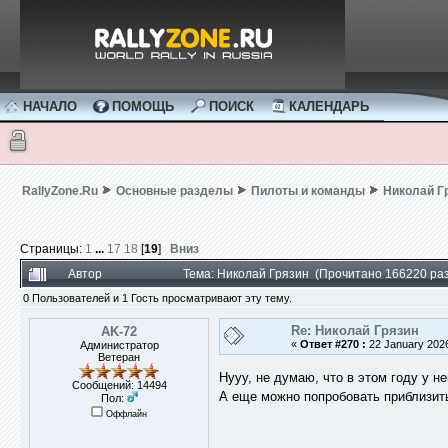
НАЧАЛО
ПОМОЩЬ
ПОИСК
КАЛЕНДАРЬ
RallyZone.Ru
Основные разделы
Пилоты и команды
Николай Г
Страницы:
1
...
17
18
[
19
]
Вниз
Автор
Тема: Николай Грязин (Прочитано 166220 раз
0 Пользователей и 1 Гость просматривают эту тему.
Re: Николай Грязин
AK-72
«
Ответ #270 :
22 January 2026
Администратор
Ветеран
Нууу, не думаю, что в этом году у не
Сообщений: 14494
А еще можно попробовать приблизит
Пол:
Оффлайн