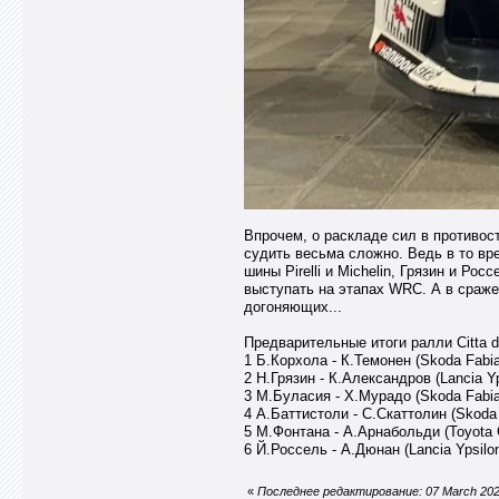
Впрочем, о раскладе сил в противост
судить весьма сложно. Ведь в то вр
шины Pirelli и Michelin, Грязин и Р
выступать на этапах WRC. А в сраже
догоняющих...
Предварительные итоги ралли Citta di
1 Б.Корхола - К.Темонен (Skoda Fabia 
2 Н.Грязин - К.Александров (Lancia Yp
3 М.Буласия - Х.Мурадо (Skoda Fabia 
4 А.Баттистоли - С.Скаттолин (Skoda F
5 М.Фонтана - А.Арнабольди (Toyota G
6 Й.Россель - А.Дюнан (Lancia Ypsilon
«
Последнее редактирование: 07 March 202