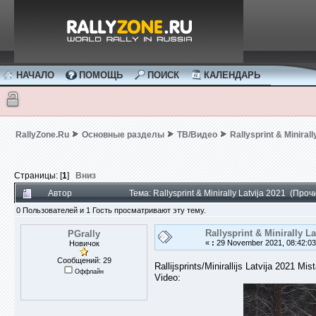
НАЧАЛО
ПОМОЩЬ
ПОИСК
КАЛЕНДАРЬ
RallyZone.Ru
Основные разделы
ТВ/Видео
Rallysprint & Minirall
Страницы: [
1
]
Вниз
Автор
Тема: Rallysprint & Minirally Latvija 2021 (Про
0 Пользователей и 1 Гость просматривают эту тему.
Rallysprint & Minirally La
PGrally
«
:
29 November 2021, 08:42:03
Новичок
Сообщений: 29
Rallijsprints/Minirallijs Latvija 2021 
Оффлайн
Video: