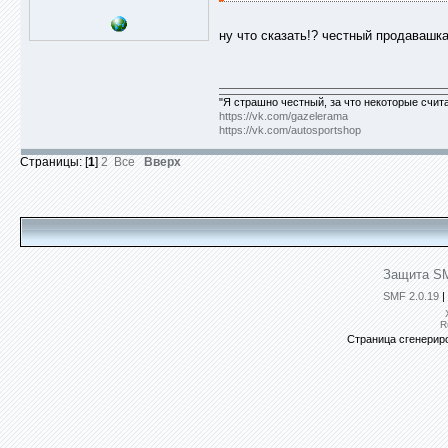
ну что сказать!? честный продавашка
"Я страшно честный, за что некоторые счит
https://vk.com/gazelerama
https://vk.com/autosportshop
Страницы: [
1
]
2
Все
Вверх
Защита SM
SMF 2.0.19
|
R
Страница сгенериро