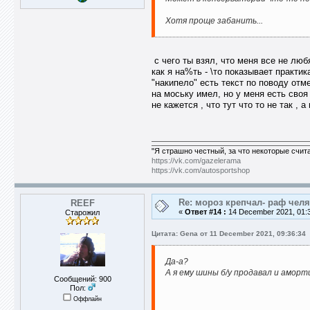
Хотя проще забанить...
с чего ты взял, что меня все не любя
как я на%ть - \то показывает практи
"накипело" есть текст по поводу отм
на моську имел, но у меня есть своя
не кажется , что тут что то не так , 
"Я страшно честный, за что некоторые счит
https://vk.com/gazelerama
https://vk.com/autosportshop
Re: мороз крепчал- раф челя
REEF
«
Ответ #14 :
14 December 2021, 01:3
Старожил
Цитата: Gena от 11 December 2021, 09:36:34
Да-а?
А я ему шины б/у продавал и амор
Сообщений: 900
Пол:
Оффлайн