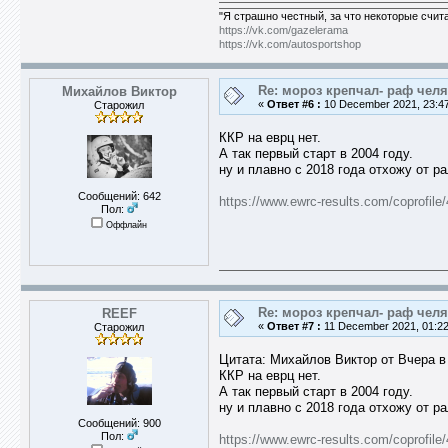
"Я страшно честный, за что некоторые счит
https://vk.com/gazelerama
https://vk.com/autosportshop
Re: мороз крепчал- раф челя
Михайлов Виктор
«
Ответ #6 :
10 December 2021, 23:47
Старожил
ККР на еврц нет.
А так первый старт в 2004 году.
ну и плавно с 2018 года отхожу от ра
Сообщений: 642
https://www.ewrc-results.com/coprofile
Пол:
Оффлайн
Re: мороз крепчал- раф челя
REEF
«
Ответ #7 :
11 December 2021, 01:22
Старожил
Цитата: Михайлов Виктор от Вчера в 
ККР на еврц нет.
А так первый старт в 2004 году.
ну и плавно с 2018 года отхожу от ра
Сообщений: 900
Пол:
https://www.ewrc-results.com/coprofile