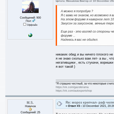
Цитата: Михайлов Виктор от 10 December 202
А можно я попробую ?
Я с вами не знаком, но возможно я в
Сообщений: 900
На этом форуме я наверное лет 10 
Пол:
Закусон за закусоном, вечные терк
Оффлайн
Еще раз - это взгляд со стороны 
форуме ...
Надеюсь я вас не обидел.
никаких обид и вы ничего плохого не
я не знаю сколько вам лет- а вы , ч
негативщики , есть стукачи, воришки 
я вот такой )
"Я страшно честный, за что некоторые счит
https://vk.com/gazelerama
https://vk.com/autosportshop
Re: мороз крепчал- раф челя
M.S.
«
Ответ #3 :
10 December 2021, 20:26
Новичок
Сообщений: 25