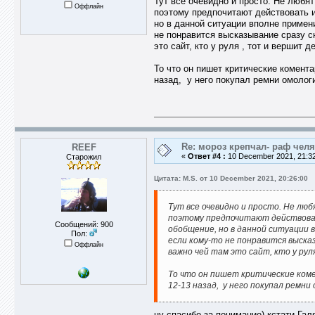
Тут все очевидно и просто. Не любят
Оффлайн
поэтому предпочитают действовать и
но в данной ситуации вполне примен
не понравится высказывание сразу сн
это сайт, кто у руля , тот и вершит 
То что он пишет критические коментар
назад, у него покупал ремни омолог
Re: мороз крепчал- раф челя
REEF
«
Ответ #4 :
10 December 2021, 21:32
Старожил
Цитата: M.S. от 10 December 2021, 20:26:00
Тут все очевидно и просто. Не люб
поэтому предпочитают действоват
Сообщений: 900
обобщение, но в данной ситуации в
Пол:
если кому-то не понравится высказ
Оффлайн
важно чей там это сайт, кто у рул
То что он пишет критические комен
12-13 назад, у него покупал ремни
ну спасибо за понимание) кстати Гал