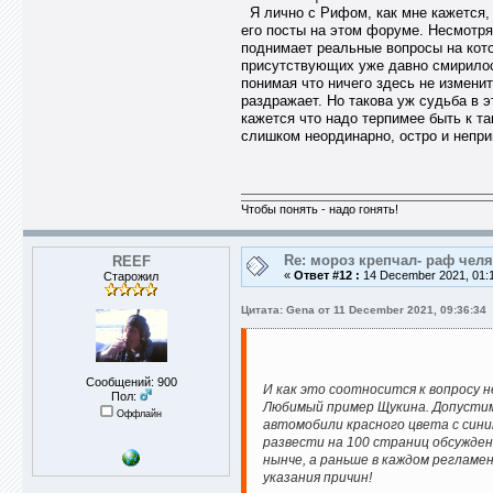
Я лично с Рифом, как мне кажется, 
его посты на этом форуме. Несмотря
поднимает реальные вопросы на кото
присутствующих уже давно смирилось
понимая что ничего здесь не измени
раздражает. Но такова уж судьба в 
кажется что надо терпимее быть к т
слишком неординарно, остро и непр
Чтобы понять - надо гонять!
Re: мороз крепчал- раф челя
REEF
«
Ответ #12 :
14 December 2021, 01:1
Старожил
Цитата: Gena от 11 December 2021, 09:36:34
Сообщений: 900
И как это соотносится к вопросу 
Пол:
Любимый пример Щукина. Допустим
Оффлайн
автомобили красного цвета с сини
развести на 100 страниц обсужден
нынче, а раньше в каждом регламе
указания причин!