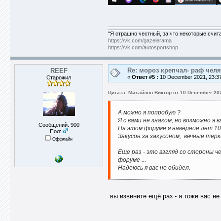
"Я страшно честный, за что некоторые счит
https://vk.com/gazelerama
https://vk.com/autosportshop
Re: мороз крепчал- раф челя
REEF
«
Ответ #5 :
10 December 2021, 23:37
Старожил
Цитата: Михайлов Виктор от 10 December 202
А можно я попробую ?
Я с вами не знаком, но возможно я в
Сообщений: 900
На этом форуме я наверное лет 10 
Пол:
Закусон за закусоном, вечные терк
Оффлайн
Еще раз - это взгляд со стороны 
форуме ...
Надеюсь я вас не обидел.
вы извините ещё раз - я тоже вас не