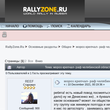
НАЧАЛО
ПОМОЩЬ
ПОИСК
КАЛЕНДАРЬ
RallyZone.Ru
Основные разделы
Общее
мороз крепчал- раф че
Страницы: [
1
]
2
Все
Вниз
Автор
Тема: мороз крепчал- раф челябинской област
0 Пользователей и 1 Гость просматривают эту тему.
мороз крепчал- раф челябинс
REEF
«
:
10 December 2021, 00:19:36 »
Старожил
ребята! есть новый повод посмеяться
дело) ну не Денисенко же) , я буквал
каком основании? может ли обществе
эту группу как минимум полгода и ни
я кмс по автоспорту . занимаюсь авто
Сообщений: 900