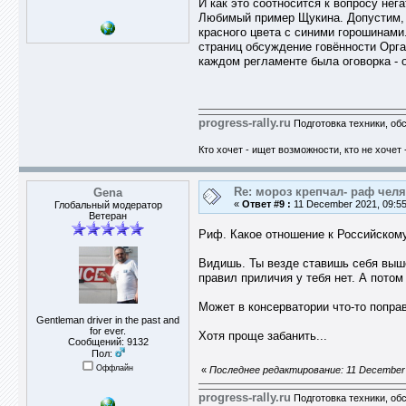
И как это соотносится к вопросу не
Любимый пример Щукина. Допустим, О
красного цвета с синими горошинами
страниц обсуждение говённости Орга
каждом регламенте была оговорка - о
progress-rally.ru
Подготовка техники, об
Кто хочет - ищет возможности, кто не хочет 
Re: мороз крепчал- раф челя
Gena
«
Ответ #9 :
11 December 2021, 09:55
Глобальный модератор
Ветеран
Риф. Какое отношение к Российскому
Видишь. Ты везде ставишь себя выше
правил приличия у тебя нет. А потом
Может в консерватории что-то попра
Gentleman driver in the past and
for ever.
Хотя проще забанить...
Сообщений: 9132
Пол:
Оффлайн
«
Последнее редактирование: 11 December 
progress-rally.ru
Подготовка техники, об