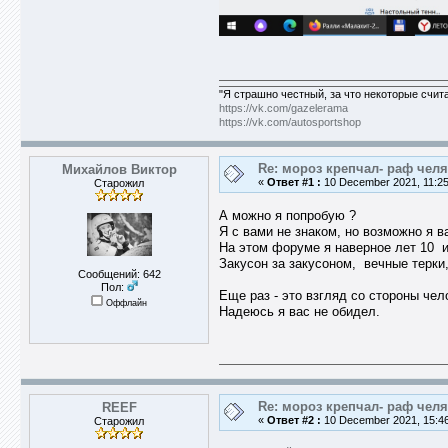
"Я страшно честный, за что некоторые счит
https://vk.com/gazelerama
https://vk.com/autosportshop
Re: мороз крепчал- раф челя
Михайлов Виктор
«
Ответ #1 :
10 December 2021, 11:25
Старожил
А можно я попробую ?
Я с вами не знаком, но возможно я в
На этом форуме я наверное лет 10 и в
Закусон за закусоном, вечные терки,
Сообщений: 642
Пол:
Еще раз - это взгляд со стороны чел
Оффлайн
Надеюсь я вас не обидел.
Re: мороз крепчал- раф челя
REEF
«
Ответ #2 :
10 December 2021, 15:46
Старожил