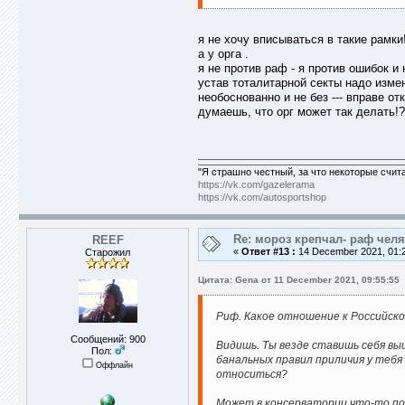
я не хочу вписываться в такие рамки!
а у орга .
я не против раф - я против ошибок и
устав тоталитарной секты надо изме
необоснованно и не без --- вправе от
думаешь, что орг может так делать!
"Я страшно честный, за что некоторые счит
https://vk.com/gazelerama
https://vk.com/autosportshop
Re: мороз крепчал- раф челя
REEF
«
Ответ #13 :
14 December 2021, 01:2
Старожил
Цитата: Gena от 11 December 2021, 09:55:55
Риф. Какое отношение к Российск
Сообщений: 900
Видишь. Ты везде ставишь себя вы
Пол:
банальных правил приличия у тебя 
Оффлайн
относиться?
Может в консерватории что-то п