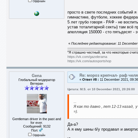
Оффлайн
просто в свете последних событий я
гимнастике, футболе, хоккее федера
5 лет грубо говоря - РАФ - не воспи
устав тоталитарной секты) там всё пр
апелляция 150000 - сто пятьдесят - 
«
Последнее редактирование: 11 December 
"Я страшно честный, за что некоторые счит
https://vk.com/gazelerama
https://vk.com/autosportshop
Re: мороз крепчал- раф челя
Gena
«
Ответ #8 :
11 December 2021, 09:36
Глобальный модератор
Ветеран
Цитата: M.S. от 10 December 2021, 20:26:00
...
Я как то давно , лет 12-13 назад,
=).
Gentleman driver in the past and
for ever.
Да-а?
Сообщений: 9132
А я ему шины б/у продавал и аморти
Пол:
Оффлайн