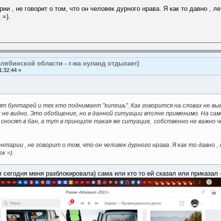
рии , не говорит о том, что он человек дурного нрава. Я как то давно , 
 =).
лябинской области - г-жа нуланд отдыхает)
:32:44 »
бят бунтарей и тех кто поднимает "кипешь". Как говорится на словах не
не видно. Это обобщение, но в данной ситуации вполне применимо. На само
сносят в бан, а тут в принципе такая же ситуация, собственно не важно че
тарии , не говорит о том, что он человек дурного нрава. Я как то давно ,
к =).
я сегодня меня разблокировала) сама или кто то ей сказал или приказал 