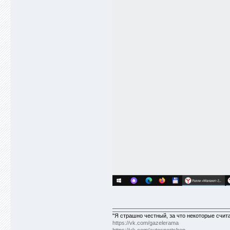
"Я страшно честный, за что некоторые счит
https://vk.com/gazelerama