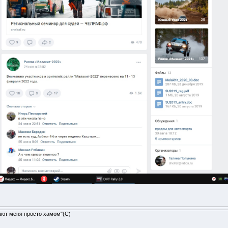
ают меня просто хамом"(С)