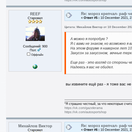
https://vk.com/autosportshop
Re: мороз крепчал- раф че
REEF
«
Ответ #5 :
10 December 2021, 23
Старожил
Цитата: Михайлов Виктор от 10 December 202
А можно я попробую ?
Я с вами не знаком, но возможно я в
Сообщений: 900
На этом форуме я наверное лет 10 
Пол:
Закусон за закусоном, вечные терк
Оффлайн
Еще раз - это взгляд со стороны 
Надеюсь я вас не обидел.
вы извините ещё раз - я тоже вас не
"Я страшно честный, за что некоторые счит
https://vk.com/gazelerama
https://vk.com/autosportshop
Re: мороз крепчал- раф че
Михайлов Виктор
«
Ответ #6 :
10 December 2021, 23
Старожил