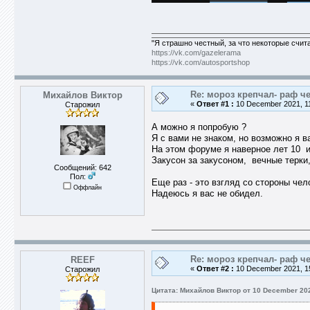
"Я страшно честный, за что некоторые счит
https://vk.com/gazelerama
https://vk.com/autosportshop
Re: мороз крепчал- раф че
Михайлов Виктор
«
Ответ #1 :
10 December 2021, 11
Старожил
А можно я попробую ?
Я с вами не знаком, но возможно я в
На этом форуме я наверное лет 10 и в
Закусон за закусоном, вечные терки,
Сообщений: 642
Пол:
Еще раз - это взгляд со стороны чел
Оффлайн
Надеюсь я вас не обидел.
Re: мороз крепчал- раф че
REEF
«
Ответ #2 :
10 December 2021, 15
Старожил
Цитата: Михайлов Виктор от 10 December 202