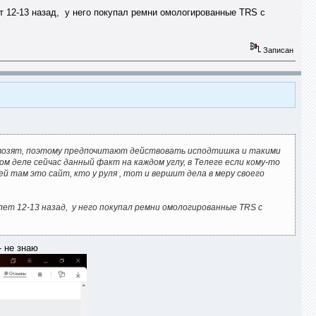
лет 12-13 назад, у него покупал ремни омологированные TRS с
Записан
 вывозят, поэтому предпочитают действовать исподтишка и такими
м деле сейчас данный факт на каждом углу, в Телеге если кому-то
й там это сайт, кто у руля , тот и вершит дела в меру своего
 лет 12-13 назад, у него покупал ремни омологированные TRS с
- не знаю