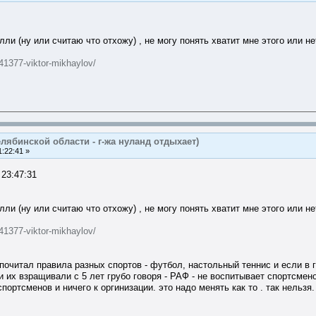
лли (ну или считаю что отхожу) , не могу понять хватит мне этого или нет 
/41377-viktor-mikhaylov/
лябинской области - г-жа нуланд отдыхает)
:22:41 »
23:47:31
лли (ну или считаю что отхожу) , не могу понять хватит мне этого или нет 
/41377-viktor-mikhaylov/
 почитал правила разных спортов - футбол, настольный теннис и если в 
 их взращивали с 5 лет грубо говоря - РАФ - не воспитывает спортсмено
портсменов и ничего к оргинизации. это надо менять как то . так нельзя.