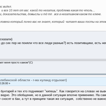
ас видел.
и все 10 лет от вас какой то негатив, проблема какая то чтоль....
и, доказательства, домыслы и тд тп . все в негативном каком то ключе.
человека который лично вас не знает, который читает ваши посты на этом 
 сказали)
о до сих пор не поняли что все люди разные?) есть позитивщики, есть нег
ают меня просто хамом"(С)
лябинской области - г-жа нуланд отдыхает)
:26:00 »
 бунтарей и тех кто поднимает "кипешь". Как говорится на словах не вы
 видно. Это обобщение, но в данной ситуации вполне применимо. На сам
сносят в бан, а тут в принципе такая же ситуация, собственно не важно 