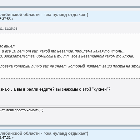
лябинской области - г-жа нуланд отдыхает)
:37:55 »
1, 11:25:03
ас видел.
и все 10 лет от вас какой то негатив, проблема какая то чтоль....
и, доказательства, домыслы и тд тп . все в негативном каком то ключе.
человека который лично вас не знает, который читает ваши посты на этом 
 знаю , а вы в ралли ездите? вы знакомы с этой "кухней"?
ают меня просто хамом"(С)
лябинской области - г-жа нуланд отдыхает)
:47:31 »