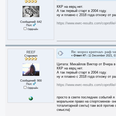
ККР на еврц нет.
А так первый старт в 2004 году.
ну и плавно с 2018 года отхожу от ра
Сообщений: 642
https://www.ewrc-results.com/coprofile
Пол:
Оффлайн
Re: мороз крепчал- раф че
REEF
«
Ответ #7 :
11 December 2021, 01
Старожил
Цитата: Михайлов Виктор от Вчера в 
ККР на еврц нет.
А так первый старт в 2004 году.
ну и плавно с 2018 года отхожу от ра
Сообщений: 900
Пол:
https://www.ewrc-results.com/coprofile
Оффлайн
просто в свете последних событий я
моральное право на спортсменов- они
тоталитарной секты) там всё против с
смысла)