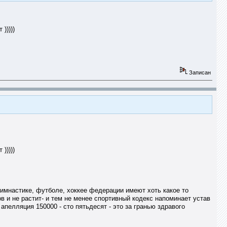
)))))
Записан
)))))
гимнастике, футболе, хоккее федерации имеют хоть какое то
в и не растит- и тем не менее спортивный кодекс напоминает устав
 апелляция 150000 - сто пятьдесят - это за гранью здравого