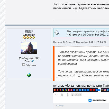
То что он пишет критические комента
пересылкой =)). Адекватный человек
Re: мороз крепчал- раф че
REEF
«
Ответ #4 :
10 December 2021, 21
Старожил
Цитата: M.S. от 10 December 2021, 20:26:00
Тут все очевидно и просто. Не лю
бабскими методами, убрать чтобы 
Сообщений: 900
не понравится высказывание сразу 
Пол:
самодурства.
Оффлайн
То что он пишет критические комен
пересылкой =)). Адекватный челове
ну спасибо за понимание) кстати Гал