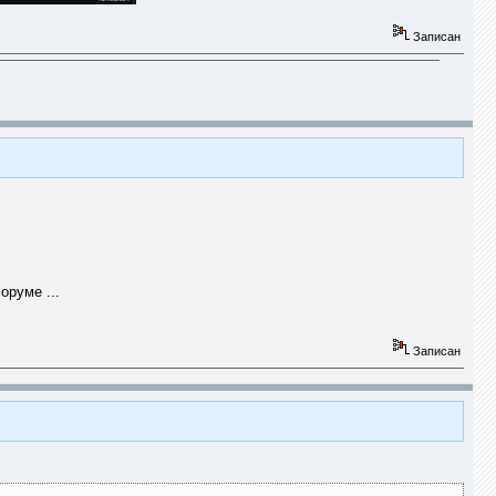
Записан
оруме ...
Записан