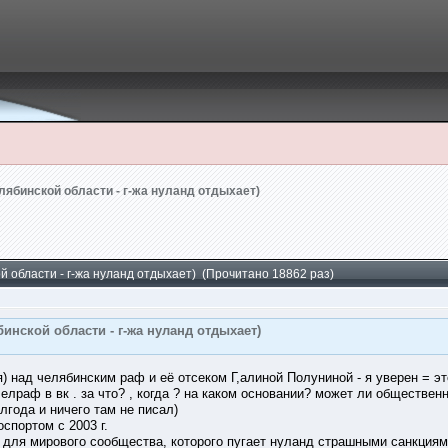
лябинской области - г-жа нуланд отдыхает)
й области - г-жа нуланд отдыхает) (Прочитано 18862 раз)
инской области - г-жа нуланд отдыхает)
) над челябинским раф и её отсеком Г,алиной Полуниной - я уверен = это
челраф в вк . за что? , когда ? на каком основании? может ли обществен
лгода и ничего там не писал)
спортом с 2003 г.
 для мирового сообщества, которого пугает нуланд страшными санкциями)