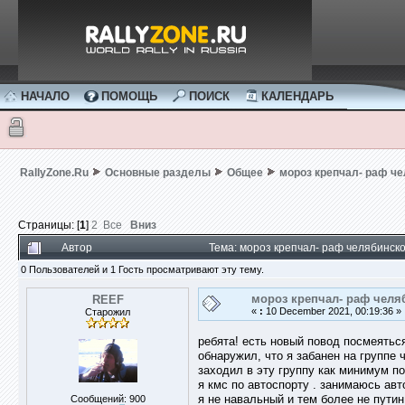
НАЧАЛО
ПОМОЩЬ
ПОИСК
КАЛЕНДАРЬ
RallyZone.Ru
Основные разделы
Общее
мороз крепчал- раф че
Страницы: [
1
]
2
Все
Вниз
Автор
Тема: мороз крепчал- раф челябинско
0 Пользователей и 1 Гость просматривают эту тему.
мороз крепчал- раф челяб
REEF
«
:
10 December 2021, 00:19:36 »
Старожил
ребята! есть новый повод посмеяться
обнаружил, что я забанен на группе 
заходил в эту группу как минимум по
я кмс по автоспорту . занимаюсь авто
я не навальный и тем более не путин
Сообщений: 900