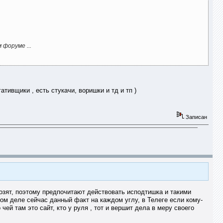
форуме ...
ативщики , есть стукачи, воришки и тд и тп )
Записан
возят, поэтому предпочитают действовать исподтишка и такими
ом деле сейчас данный факт на каждом углу, в Телеге если кому-
чей там это сайт, кто у руля , тот и вершит дела в меру своего