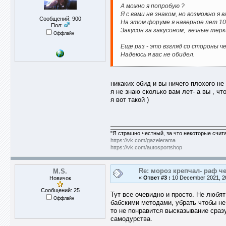
А можно я попробую ?
Я с вами не знаком, но возможно я в
Сообщений: 900
На этом форуме я наверное лет 10 
Пол:
Закусон за закусоном, вечные терк
Оффлайн
Еще раз - это взгляд со стороны 
Надеюсь я вас не обидел.
никаких обид и вы ничего плохого не
я не знаю сколько вам лет- а вы , чт
я вот такой )
"Я страшно честный, за что некоторые счит
https://vk.com/gazelerama
https://vk.com/autosportshop
Re: мороз крепчал- раф че
M.S.
«
Ответ #3 :
10 December 2021, 20
Новичок
Сообщений: 25
Тут все очевидно и просто. Не любят
Оффлайн
бабскими методами, убрать чтобы не
то не понравится высказывание сразу 
самодурства.