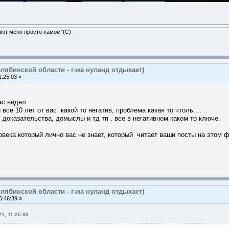
ают меня просто хамом"(С)
лябинской области - г-жа нуланд отдыхает)
:25:03 »
ас видел.
се 10 лет от вас какой то негатив, проблема какая то чтоль....
 доказательства, домыслы и тд тп . все в негативном каком то ключе.
овека который лично вас не знает, который читает ваши посты на этом ф
лябинской области - г-жа нуланд отдыхает)
:46:39 »
1, 11:25:03