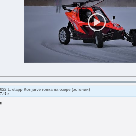
2022 1. etapp Korijärve гонкa на озере (эстонии)
7:45 »
!!