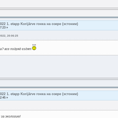
2022 1. etapp Korijärve гонкa на озере (эстонии)
7:23 »
022, 20:06:25
а? все подряд ездят
2022 1. etapp Korijärve гонкa на озере (эстонии)
2:45 »
 за экологию!