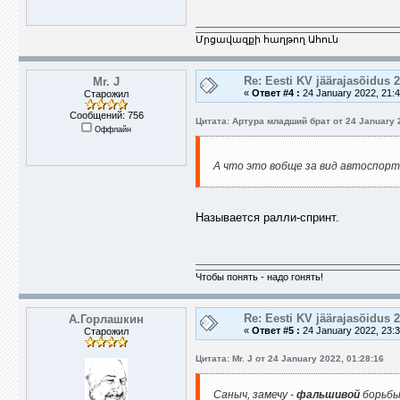
Մրցավազքի հաղթող Ահուն
Re: Eesti KV jäärajasõidus 
Mr. J
«
Ответ #4 :
24 January 2022, 21:4
Старожил
Сообщений: 756
Цитата: Артура младший брат от 24 January 2
Оффлайн
А что это вобще за вид автоспорт
Называется ралли-спринт.
Чтобы понять - надо гонять!
Re: Eesti KV jäärajasõidus 
А.Горлашкин
«
Ответ #5 :
24 January 2022, 23:3
Старожил
Цитата: Mr. J от 24 January 2022, 01:28:16
Саныч, замечу -
фальшивой
борьбы