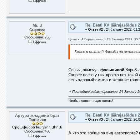
Оффлайн
Re: Eesti KV jäärajasõidus 
Mr. J
«
Ответ #2 :
24 January 2022, 01:2
Старожил
Сообщений: 756
Цитата: А.Горлашкин от 23 January 2022, 15:
Оффлайн
Класс и никакой борьбы за экологию
Саныч, замечу -
фальшивой
борьбы 
Скорее всего у них просто нет тако
есть здравый смысл и желание гонят
«
Последнее редактирование: 24 January 20
Чтобы понять - надо гонять!
Re: Eesti KV jäärajasõidus 
Артура младший брат
«
Ответ #3 :
24 January 2022, 20:0
Постоялец
Մրցավազքի հաղթող Ահուն
Сообщений: 480
А что это вобще за вид автоспорта?
Оффлайн