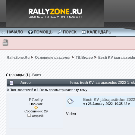
НАЧАЛО
ПОМОЩЬ
ПОИСК
КАЛЕНДАРЬ
RallyZone.Ru
Основные разделы
ТВ/Видео
Eesti KV jäärajasõidu
Страницы: [
1
]
Вниз
Автор
Тема: Eesti KV jäärajasõidus 2022 1. 
0 Пользователей и 1 Гость просматривают эту тему.
Eesti KV jäärajasõidus 2022
PGrally
«
:
23 January 2022, 10:35:42 »
Новичок
Сообщений: 29
Video:
Оффлайн