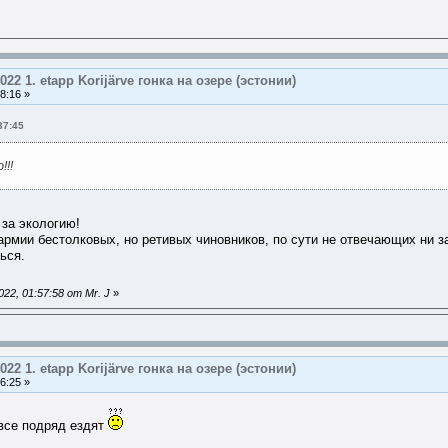
2022 1. etapp Korijärve гонкa на озере (эстонии)
8:16 »
37:45
!!!
за экологию!
й армии бестолковых, но ретивых чиновников, по сути не отвечающих ни 
ься.
22, 01:57:58 от Mr. J
»
2022 1. etapp Korijärve гонкa на озере (эстонии)
6:25 »
 все подряд ездят