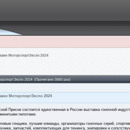
тавке МоторспортЭкспо 2024
оторспортЭкспо 2024 (Прочитано 3880 раз)
тавке МоторспортЭкспо 2024
асной Пресне состоится единственная в России выставка гоночной индус
именитыми пилотами.
повые гонщики, лучшие команды, организаторы гоночных серий, спортив
ехники, запчастей, комплектующих для тюнинга, экипировки и сопутств