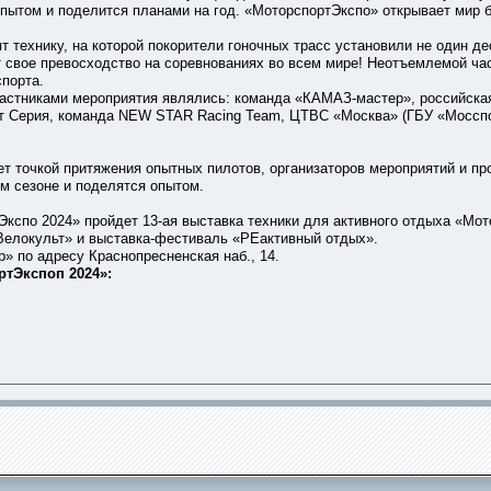
пытом и поделится планами на год. «МоторспортЭкспо» открывает мир 
т технику, на которой покорители гоночных трасс установили не один д
 свое превосходство на соревнованиях во всем мире! Неотъемлемой час
порта.
астниками мероприятия являлись: команда «КАМАЗ-мастер», российская
т Серия, команда NEW STAR Racing Team, ЦТВС «Москва» (ГБУ «Мосспор
т точкой притяжения опытных пилотов, организаторов мероприятий и пр
м сезоне и поделятся опытом.
кспо 2024» пройдет 13-ая выставка техники для активного отдыха «Мо
Велокульт» и выставка-фестиваль «РЕактивный отдых».
» по адресу Краснопресненская наб., 14.
тЭкспоп 2024»: