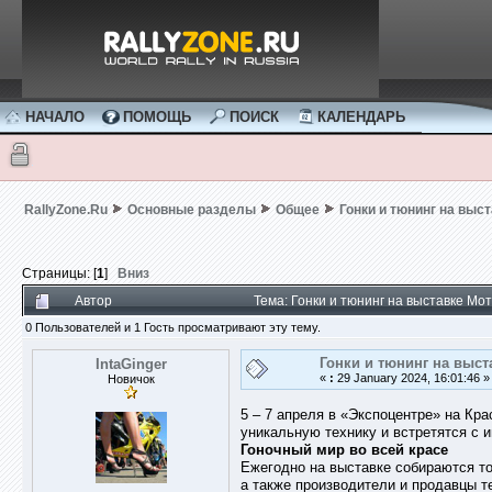
НАЧАЛО
ПОМОЩЬ
ПОИСК
КАЛЕНДАРЬ
RallyZone.Ru
Основные разделы
Общее
Гонки и тюнинг на выс
Страницы: [
1
]
Вниз
Автор
Тема: Гонки и тюнинг на выставке М
0 Пользователей и 1 Гость просматривают эту тему.
Гонки и тюнинг на выс
IntaGinger
«
:
29 January 2024, 16:01:46 »
Новичок
5 – 7 апреля в «Экспоцентре» на Кр
уникальную технику и встретятся с 
Гоночный мир во всей красе
Ежегодно на выставке собираются то
а также производители и продавцы т