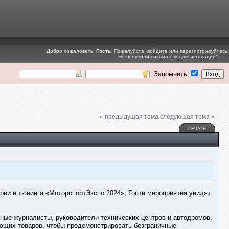
Добро пожаловать,
Гость
. Пожалуйста,
войдите
или
зарегистрируйтесь
.
Не получили
письмо с кодом активации
?
Запомнить:
« предыдущая тема
следующая тема »
ПЕЧАТЬ
трии и тюнинга «МоторспортЭкспо 2024». Гости мероприятия увидят
ные журналисты, руководители технических центров и автодромов,
ующих товаров, чтобы продемонстрировать безграничные