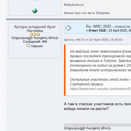
RallyZone.ru
Канал про это же в Telegram
Re: WRC 2025 - новости
Артура младший брат
«
Ответ #118 :
23 April 2025, 0
Постоялец
Մրցավազքի հաղթող Ահուն
Цитата: AK-72 от 22 April 2025, 15:30:03
Сообщений: 480
Оффлайн
На майский этап чемпионата Ближ
Аравии последней тренировкой пе
внимание только в Тойоте. Заводс
(полноценно не ездил за рулем с 
очередном этапе исторического че
Остальные участники этой гонки -
Саудовской Аравии:
https://www.ewrc-results.com/entries/
А там в списках участников есть пи
вобще попали на ралли?
Մրցավազքի հաղթող Ահուն