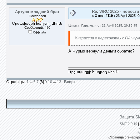
Re: WRC 2025 - новости
Артура младший брат
«
Ответ #119 :
23 April 2025, 0
Постоялец
Մրցավազքի հաղթող Ահուն
Цитата: Гарымыч от 22 April 2025, 20:35:45
Сообщений: 480
Оффлайн
Инграссиа о переговорах с FIA: ну
А Фурмо вернули деньги обратно?
Մրցավազքի հաղթող Ահուն
Страницы:
1
...
6
7
[
8
]
9
10
...
13
Вверх
Защита SM
SMF 2.0.19
|
R
Страница сгенериро