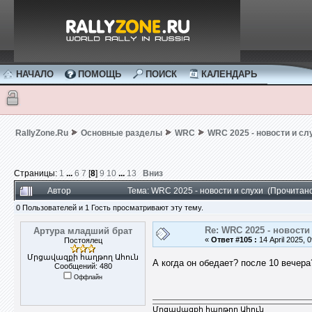
НАЧАЛО
ПОМОЩЬ
ПОИСК
КАЛЕНДАРЬ
RallyZone.Ru
Основные разделы
WRC
WRC 2025 - новости и сл
Страницы:
1
...
6
7
[
8
]
9
10
...
13
Вниз
Автор
Тема: WRC 2025 - новости и слухи (Прочитан
0 Пользователей и 1 Гость просматривают эту тему.
Re: WRC 2025 - новости
Артура младший брат
«
Ответ #105 :
14 April 2025, 0
Постоялец
Մրցավազքի հաղթող Ահուն
А когда он обедает? после 10 вечера
Сообщений: 480
Оффлайн
Մրցավազքի հաղթող Ահուն