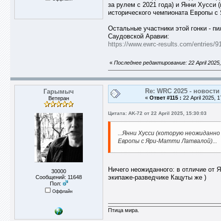
за рулем с 2021 года) и Янни Хусси
исторического чемпионата Европы с Я
Остальные участники этой гонки - пи
Саудовской Аравии:
https://www.ewrc-results.com/entries/9
«
Последнее редактирование: 22 April 2025,
Re: WRC 2025 - новости
Гарымыч
«
Ответ #115 :
22 April 2025, 1
Ветеран
Цитата: AK-72 от 22 April 2025, 15:30:03
...Янни Хусси (которую неожиданн
Европы с Яри-Матти Латвалой)...
Ничего неожиданного: в отличие от Я
30000
экипаже-разведчике Кацуты же )
Сообщений: 11648
Пол:
Оффлайн
Птица мира.