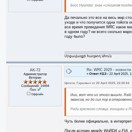
Босс Hyundai: знак «слишком поздн
Да печально это все на весь мир ст
уходе и что получится одна тойота о
все время проведения WRC какое ма
в одном году? ни всего сколько маро
году было?
Մրցավազքի հաղթող Ահուն
Re: WRC 2025 - новости
AK-72
«
Ответ #113 :
22 April 2025, 1
Администратор
Ветеран
Цитата: Гарымыч от 20 April 2025, 22:26:04
Сообщений: 14494
Пол:
Оффлайн
Иии, вот что из этого вышло. Ral
эвансов, но до сих пор в откровенн
Ради крепкого словца: гонщики и F
Чуть более официально, в интерпрета
После встреч между WoRDA и FIA, к