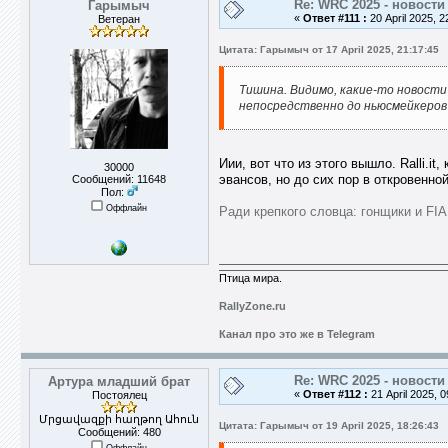
Re: WRC 2025 - новости
Гарымыч
«
Ответ #111 :
20 April 2025, 2
Ветеран
Цитата: Гарымыч от 17 April 2025, 21:17:45
Тишина. Видимо, какие-то новости
непосредственно до ньюсмейкеров 
Иии, вот что из этого вышло. Ralli.
30000
эвансов, но до сих пор в откровенно
Сообщений: 11648
Пол:
Оффлайн
Ради крепкого словца: гонщики и FI
Птица мира.
RallyZone.ru
Канал про это же в Telegram
Re: WRC 2025 - новости
Артура младший брат
«
Ответ #112 :
21 April 2025, 0
Постоялец
Մրցավազքի հաղթող Ահուն
Цитата: Гарымыч от 19 April 2025, 18:26:43
Сообщений: 480
Оффлайн