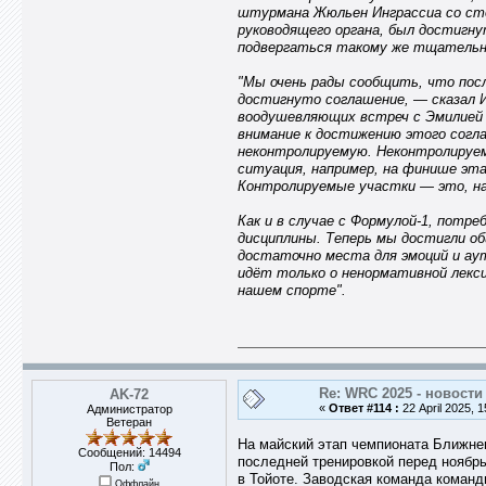
штурмана Жюльен Инграссиа со ст
руководящего органа, был достигн
подвергаться такому же тщательно
"Мы очень рады сообщить, что посл
достигнуто соглашение, — сказал И
воодушевляющих встреч с Эмилией 
внимание к достижению этого согла
неконтролируемую. Неконтролируем
ситуация, например, на финише эта
Контролируемые участки — это, нап
Как и в случае с Формулой-1, потр
дисциплины. Теперь мы достигли об
достаточно места для эмоций и ау
идёт только о ненормативной лекс
нашем спорте".
Re: WRC 2025 - новости
AK-72
«
Ответ #114 :
22 April 2025, 1
Администратор
Ветеран
На майский этап чемпионата Ближнег
Сообщений: 14494
последней тренировкой перед ноябр
Пол:
в Тойоте. Заводская команда команд
Оффлайн