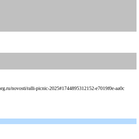
org.ru/novosti/ralli-picnic-2025#1744895312152-e7019f0e-aa0c