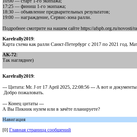
10:00 — старт 1-го экипажа;
17:25 — финиш 1-го экипажа;
18:30 — объявление предварительных результатов;
19:00 — награждение, Сервис-зона ралли.
Подробнее смотрите на нашем сайте https://afspb.org.ru/novosti/ral
Karelrally2019
:
Карта схема как ралли Санкт-Петербург с 2017 по 2021 год. Ма
AK-72
:
Так нагляднее)
Karelrally2019
:
--- Цитата: Mr. J от 17 April 2025, 22:08:56 --- А вот и докумен
Добро пожаловать.
--- Конец цитаты ---
А Вы Пикник нулем или в зачёте планируете?
Навигация
[0]
Главная страница сообщений