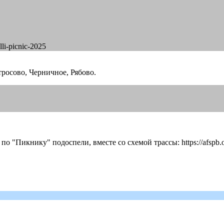
li-picnic-2025
тросово, Черничное, Рябово.
ты по "Пикнику" подоспели, вместе со схемой трассы: https://afspb.