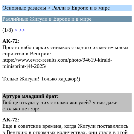
Основные разделы > Ралли в Европе и в мире
Раллийные Жигули в Европе и в мире
(1/8)
>
>>
AK-72
:
Просто набор ярких снимков с одного из местечковых
спринтов в Венгрии:
https://www.ewrc-results.com/photo/94619-kirald-
minisprint-j4f-2025/
Только Жигули! Только хардкор!)
Артура младший брат
:
Вобще откуда у них столько жигулей? у нас даже
столько нет :up:
AK-72
:
Еще в советские времена, когда Жигули поставлялись
в Венгрию в огромных количествах, они стали в этой