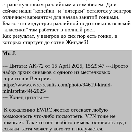
стране культовым раллийным автомобилем. Да и
сейчас наши "копейки" и "пятерки" остаются у венгров
отличным вариантом для начала занятий гонками.
Благо, что индустрия раллийной подготовки вазовской
"классики" там работает в полный рост.
Как результат, у венгров до сих пор есть гонки, в
которых стартует до сотни Жигулей!
Mr. J
:
--- Цитата: AK-72 от 15 April 2025, 15:29:47 ---Просто
набор ярких снимков с одного из местечковых
спринтов в Венгрии:
https://www.ewrc-results.com/photo/94619-kirald-
minisprint-j4f-2025/
--- Конец цитаты ---
К сожалению EWRC жёстко отсекает любую
возможность что-либо посмотреть. VPN тоже не
помогает. Так что нет особого смысла оставлять туда
ссылки, хотя может у кого-то и получается.