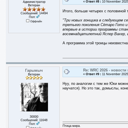
«
Ответ #8 :
10 November 2025,
Администратор
Ветеран
Итого, больше четырех с половиной 
Сообщений: 14494
Пол:
"Три новых гонщика в следующем сез
Оффлайн
третьего поколения Сётаро Гото и
впервые в истории программы стане
восемнадцатилетний Яспер Вахер, в
А программа этой троицы неизвестна
Re: WRC 2026 - новости 
Гарымыч
«
Ответ #9 :
11 November 2025,
Ветеран
Нуу, по аналогии с тем же Юки можн
научатся). Но это так, домыслы, кон
30000
Сообщений: 11648
Пол:
Птица мира.