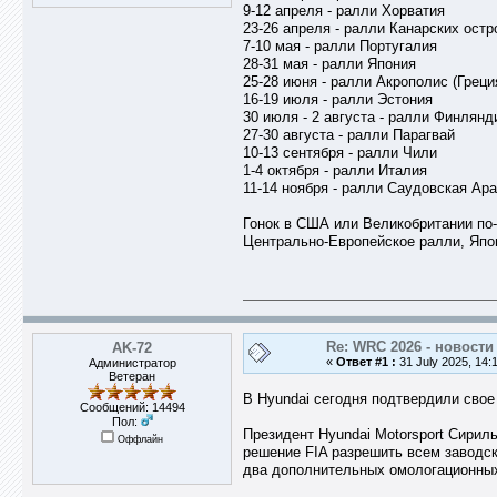
9-12 апреля - ралли Хорватия
23-26 апреля - ралли Канарских остр
7-10 мая - ралли Португалия
28-31 мая - ралли Япония
25-28 июня - ралли Акрополис (Греци
16-19 июля - ралли Эстония
30 июля - 2 августа - ралли Финлянд
27-30 августа - ралли Парагвай
10-13 сентября - ралли Чили
1-4 октября - ралли Италия
11-14 ноября - ралли Саудовская Ар
Гонок в США или Великобритании по-
Центрально-Европейское ралли, Япони
Re: WRC 2026 - новости
AK-72
«
Ответ #1 :
31 July 2025, 14:
Администратор
Ветеран
В Hyundai сегодня подтвердили свое
Сообщений: 14494
Пол:
Президент Hyundai Motorsport Сирил
Оффлайн
решение FIA разрешить всем заводс
два дополнительных омологационны