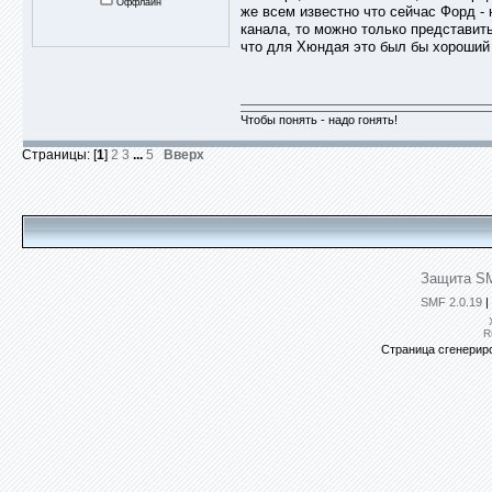
Оффлайн
же всем известно что сейчас Форд -
канала, то можно только представить
что для Хюндая это был бы хороший 
Чтобы понять - надо гонять!
Страницы: [
1
]
2
3
...
5
Вверх
Защита SM
SMF 2.0.19
|
R
Страница сгенериро