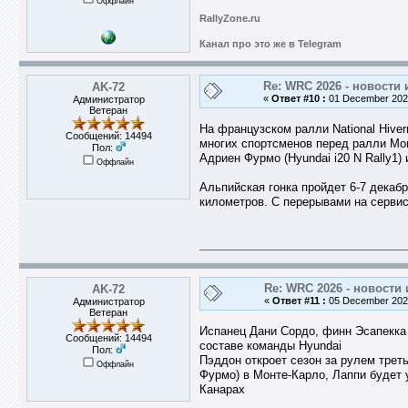
Оффлайн
RallyZone.ru
Канал про это же в Telegram
Re: WRC 2026 - новости 
AK-72
«
Ответ #10 :
01 December 2025
Администратор
Ветеран
На французском ралли National Hiver
Сообщений: 14494
многих спортсменов перед ралли Мон
Пол:
Адриен Фурмо (Hyundai i20 N Rally1) 
Оффлайн
Альпийская гонка пройдет 6-7 декаб
километров. С перерывами на сервис
Re: WRC 2026 - новости 
AK-72
«
Ответ #11 :
05 December 2025
Администратор
Ветеран
Испанец Дани Сордо, финн Эсапекка
Сообщений: 14494
составе команды Hyundai
Пол:
Пэддон откроет сезон за рулем трет
Оффлайн
Фурмо) в Монте-Карло, Лаппи будет 
Канарах