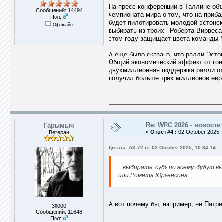
На пресс-конференции в Таллине объ
Сообщений: 14494
чемпионата мира о том, что на приба
Пол:
будет пилотировать молодой эстонски
Оффлайн
выбирать из троих - Роберта Вирвес
этом году защищает цвета команды M
А еще было сказано, что ралли Эсто
Общий экономический эффект от гонк
двухмиллионная поддержка ралли от 
получил больше трех миллионов евр
Re: WRC 2026 - новости
Гарымыч
«
Ответ #4 :
02 October 2025, 
Ветеран
Цитата: AK-72 от 02 October 2025, 10:34:14
...выбирать, судя по всему, будут
или Ромета Юргенсона...
А вот почему бы, например, не Патри
30000
Сообщений: 11648
Пол: