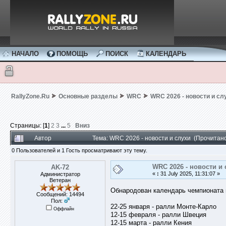
НАЧАЛО
ПОМОЩЬ
ПОИСК
КАЛЕНДАРЬ
RallyZone.Ru
Основные разделы
WRC
WRC 2026 - новости и сл
Страницы: [
1
]
2
3
...
5
Вниз
Автор
Тема: WRC 2026 - новости и слухи (Прочитан
0 Пользователей и 1 Гость просматривают эту тему.
WRC 2026 - новости и 
AK-72
«
:
31 July 2025, 11:31:07 »
Администратор
Ветеран
Обнародован календарь чемпионата м
Сообщений: 14494
Пол:
22-25 января - ралли Монте-Карло
Оффлайн
12-15 февраля - ралли Швеция
12-15 марта - ралли Кения