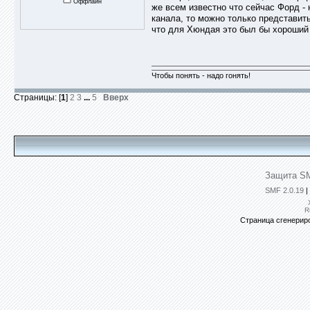
Оффлайн
же всем известно что сейчас Форд -
канала, то можно только представить
что для Хюндая это был бы хороший 
Чтобы понять - надо гонять!
Страницы: [
1
]
2
3
...
5
Вверх
Защита SM
SMF 2.0.19
|
R
Страница сгенериро