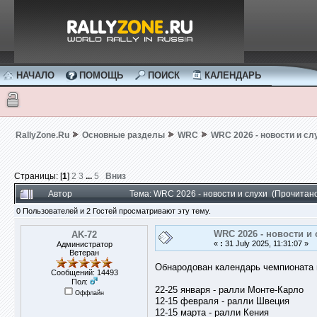
НАЧАЛО
ПОМОЩЬ
ПОИСК
КАЛЕНДАРЬ
RallyZone.Ru
Основные разделы
WRC
WRC 2026 - новости и сл
Страницы: [
1
]
2
3
...
5
Вниз
Автор
Тема: WRC 2026 - новости и слухи (Прочитан
0 Пользователей и 2 Гостей просматривают эту тему.
WRC 2026 - новости и 
AK-72
«
:
31 July 2025, 11:31:07 »
Администратор
Ветеран
Обнародован календарь чемпионата м
Сообщений: 14493
Пол:
22-25 января - ралли Монте-Карло
Оффлайн
12-15 февраля - ралли Швеция
12-15 марта - ралли Кения