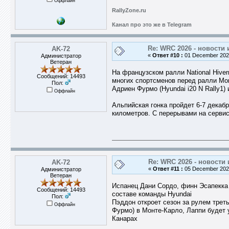
Оффлайн
RallyZone.ru
Канал про это же в Telegram
Re: WRC 2026 - новости 
AK-72
«
Ответ #10 :
01 December 2025
Администратор
Ветеран
На французском ралли National Hiver
Сообщений: 14493
многих спортсменов перед ралли Мон
Пол:
Адриен Фурмо (Hyundai i20 N Rally1) 
Оффлайн
Альпийская гонка пройдет 6-7 декаб
километров. С перерывами на сервис
Re: WRC 2026 - новости 
AK-72
«
Ответ #11 :
05 December 2025
Администратор
Ветеран
Испанец Дани Сордо, финн Эсапекка
Сообщений: 14493
составе команды Hyundai
Пол:
Пэддон откроет сезон за рулем трет
Оффлайн
Фурмо) в Монте-Карло, Лаппи будет 
Канарах