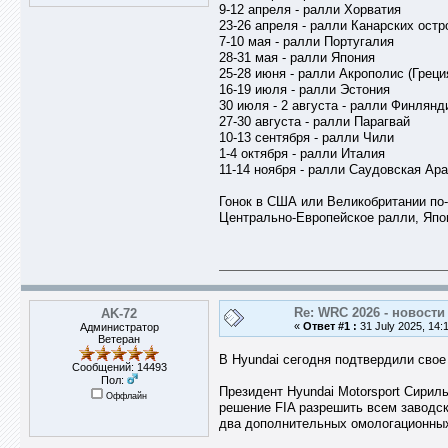
9-12 апреля - ралли Хорватия
23-26 апреля - ралли Канарских остр
7-10 мая - ралли Португалия
28-31 мая - ралли Япония
25-28 июня - ралли Акрополис (Греци
16-19 июля - ралли Эстония
30 июля - 2 августа - ралли Финлянд
27-30 августа - ралли Парагвай
10-13 сентября - ралли Чили
1-4 октября - ралли Италия
11-14 ноября - ралли Саудовская Ар
Гонок в США или Великобритании по-
Центрально-Европейское ралли, Япони
Re: WRC 2026 - новости
AK-72
«
Ответ #1 :
31 July 2025, 14:
Администратор
Ветеран
В Hyundai сегодня подтвердили свое
Сообщений: 14493
Пол:
Президент Hyundai Motorsport Сирил
Оффлайн
решение FIA разрешить всем заводс
два дополнительных омологационны