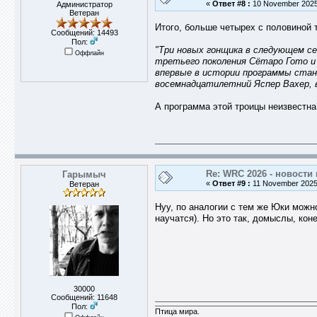
«
Ответ #8 :
10 November 2025,
Администратор
Ветеран
Итого, больше четырех с половиной 
Сообщений: 14493
Пол:
"Три новых гонщика в следующем сез
Оффлайн
третьего поколения Сётаро Гото и
впервые в истории программы стане
восемнадцатилетний Яспер Вахер, в
А программа этой троицы неизвестна
Re: WRC 2026 - новости 
Гарымыч
«
Ответ #9 :
11 November 2025,
Ветеран
Нуу, по аналогии с тем же Юки можн
научатся). Но это так, домыслы, кон
30000
Сообщений: 11648
Пол:
Птица мира.