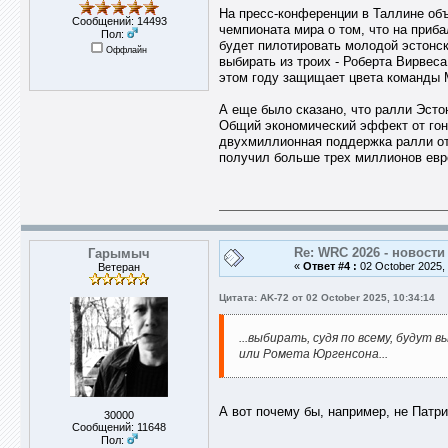
На пресс-конференции в Таллине объ
Сообщений: 14493
чемпионата мира о том, что на приба
Пол:
будет пилотировать молодой эстонски
Оффлайн
выбирать из троих - Роберта Вирвес
этом году защищает цвета команды M
А еще было сказано, что ралли Эсто
Общий экономический эффект от гонк
двухмиллионная поддержка ралли от 
получил больше трех миллионов евр
Re: WRC 2026 - новости
Гарымыч
«
Ответ #4 :
02 October 2025, 
Ветеран
Цитата: AK-72 от 02 October 2025, 10:34:14
...выбирать, судя по всему, будут
или Ромета Юргенсона...
А вот почему бы, например, не Патри
30000
Сообщений: 11648
Пол: