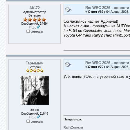
Re: WRC 2026 - новости
AK-72
«
Ответ #69 :
04 August 2026, 
Администратор
Ветеран
Согласились насчет Адриена))
Сообщений: 14494
А насчет сына - французы из AUTOhe
Пол:
Le PDG de Cosmobilis, Jean-Louis Mosc
Оффлайн
Toyota GR Yaris Rally2 chez PrintSport
Re: WRC 2026 - новости
Гарымыч
«
Ответ #70 :
04 August 2026, 
Ветеран
Усё, понял ) Это я в утренней газете
30000
Сообщений: 11648
Пол:
Птица мира.
Оффлайн
RallyZone.ru