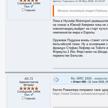
Цитата: Гарымыч от 28 May 2026, 21:24:47
Сообщений: 14494
Пол:
Оффлайн
Япония: последний старт Пэддона 
Пока в Hyundai Motorsport размышля
на гонках в Южной Америке пока не 
новозеландец выйдет на старт культ
чемпионатов мира и Европы.
Оружием Пэддона вновь станет хэтчбе
бельгийской гонки. Ну а основными 
француз Стефан Лефевр на Тойоте и 
Формулы-1 Йос Ферстапен на Шкоде,
первенстве Бельгии.
Re: WRC 2026 - новости
AK-72
«
Ответ #65 :
22 June 2026, 09
Администратор
Ветеран
Калле Рованпера поправил свое здор
Сообщений: 14494
https://www.f1news.ru/news/autosport-
Пол:
Оффлайн