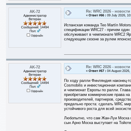
Re: WRC 2026 - новости
AK-72
«
Ответ #66 :
09 July 2026, 10
Администратор
Ветеран
Испанская команда Teo Martín Motors
Сообщений: 14494
спецификации WRC27 - причем один 
Пол:
обслуживают в чемпионате WRC2 Ярис
Оффлайн
следующем сезоне за рулем японско
Re: WRC 2026 - новости
AK-72
«
Ответ #67 :
04 August 2026, 
Администратор
Ветеран
По ходу ралли Финляндия наконец-т
Сообщений: 14494
Cosmobilis и инвестиционная компан
Пол:
и чемпионат Европы по ралли. Глава
Оффлайн
приобретаем коммерческие права н
производителей, партнеров, средст
предельно проста: сделать WRC мир
устойчивого роста для всей экосисте
Любопытно, что сам Жан-Луи Моска н
сын Арно Моска выступает на Тойот