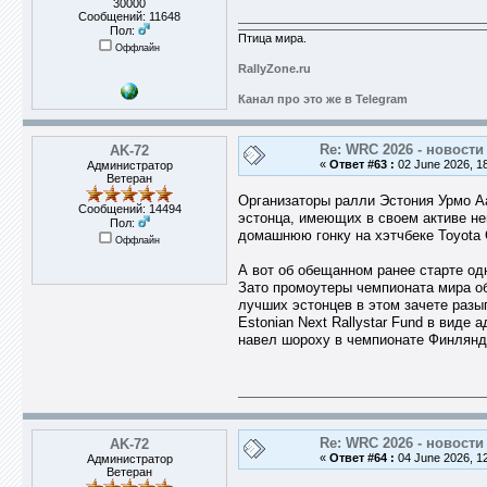
30000
Сообщений: 11648
Пол:
Птица мира.
Оффлайн
RallyZone.ru
Канал про это же в Telegram
Re: WRC 2026 - новости
AK-72
«
Ответ #63 :
02 June 2026, 18
Администратор
Ветеран
Организаторы ралли Эстония Урмо Аа
Сообщений: 14494
эстонца, имеющих в своем активе не
Пол:
домашнюю гонку на хэтчбеке Toyota G
Оффлайн
А вот об обещанном ранее старте од
Зато промоутеры чемпионата мира о
лучших эстонцев в этом зачете разы
Estonian Next Rallystar Fund в виде
навел шороху в чемпионате Финля
Re: WRC 2026 - новости
AK-72
«
Ответ #64 :
04 June 2026, 12
Администратор
Ветеран