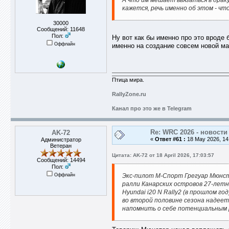
А что им мешает ввязаться в дра
кажется, речь именно об этом - чт
30000
Сообщений: 11648
Пол:
Ну вот как бы именно про это вроде 
Оффлайн
именно на создание совсем новой ма
Птица мира.
RallyZone.ru
Канал про это же в Telegram
Re: WRC 2026 - новости
AK-72
«
Ответ #61 :
18 May 2026, 14
Администратор
Ветеран
Цитата: AK-72 от 18 April 2026, 17:03:57
Сообщений: 14494
Пол:
Оффлайн
Экс-пилот М-Спорт Грегуар Мюнст
ралли Канарских островов 27-летн
Hyundai i20 N Rally2 (в прошлом г
во второй половине сезона надеетс
напомнить о себе потенциальным