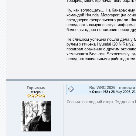
Товарищ Мюнстер начал воплощать с
Ну, как воплощать... На Канарах ему
командой Hyundai Motorsport (на осн
преддверии февральского ралли Швец
передавать самую свежую информацию
более выгодное положение перед др
Не слишком успешно пошли дела у М
рулем хэтчбека Hyundai i20 N Rally2
проиграл сражение с другим экс-за
чемпионата Бельгии, Sezoensrally, 
перед потенциальными работодателям
Re: WRC 2026 - новости
Гарымыч
«
Ответ #62 :
28 May 2026, 21
Ветеран
Япония: последний старт Пэддона в 