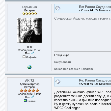
Re: Ралли Саудовск
Гарымыч
«
Ответ #4 :
27 November 
Ветеран
Саудовская Аравия: маршрут гонки 
30000
Сообщений: 11648
Пол:
Птица мира.
Оффлайн
RallyZone.ru
Канал про это же в Telegram
Re: Ралли Саудовск
AK-72
«
Ответ #5 :
28 November 
Администратор
Ветеран
Достойный, конечно, финал WRC полу
Сообщений: 14494
разделяет меньше десяти секунд, и 
Пол:
известно лишь на финише последнег
Онлайн
Ну и держу кулачки за Колю с Косте
WRC2 Challenger