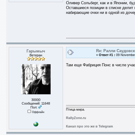
Оливер Сольберг, как и в Японии, бу
Оставшиеся позиции в списке делит 
набирающие очки ни в одной из доче
Re: Ралли Саудовск
Гарымыч
«
Ответ #1 :
09 November 
Ветеран
Там еще Фабриция Понс в числе участ
30000
Сообщений: 11648
Пол:
Птица мира.
Оффлайн
RallyZone.ru
Канал про это же в Telegram