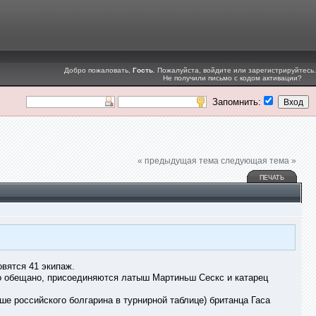
Добро пожаловать,
Гость
. Пожалуйста,
войдите
или
зарегистрируйтесь
.
Не получили
письмо с кодом активации
?
Запомнить:
« предыдущая тема
следующая тема »
ПЕЧАТЬ
вятся 41 экипаж.
ло обещано, присоединяются латыш Мартиньш Сескс и катарец
е российского болгарина в турнирной таблице) британца Гаса