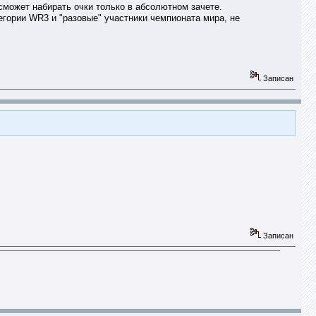
 сможет набирать очки только в абсолютном зачете.
гории WR3 и "разовые" участники чемпионата мира, не
Записан
Записан