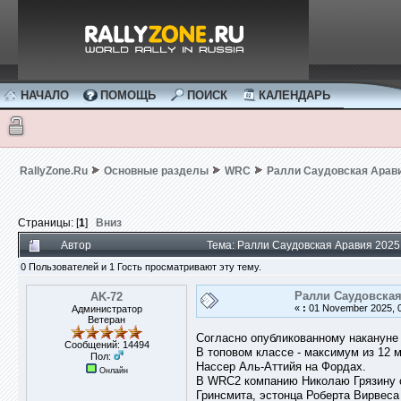
НАЧАЛО
ПОМОЩЬ
ПОИСК
КАЛЕНДАРЬ
RallyZone.Ru
Основные разделы
WRC
Ралли Саудовская Арав
Страницы: [
1
]
Вниз
Автор
Тема: Ралли Саудовская Аравия 2025
0 Пользователей и 1 Гость просматривают эту тему.
Ралли Саудовская
AK-72
«
:
01 November 2025, 0
Администратор
Ветеран
Согласно опубликованному наканун
Сообщений: 14494
В топовом классе - максимум из 12 
Пол:
Нассер Аль-Аттийя на Фордах.
Онлайн
В WRC2 компанию Николаю Грязину со
Гринсмита, эстонца Роберта Вирвеса