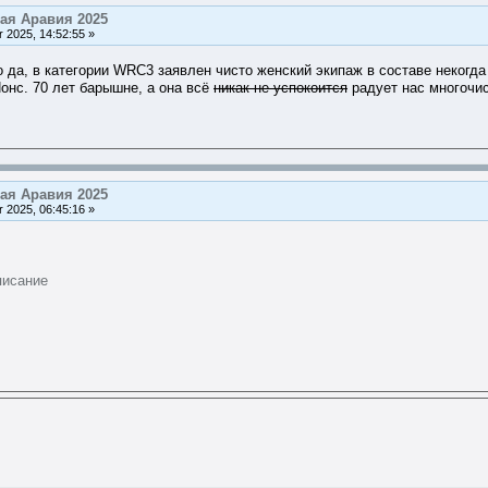
ая Аравия 2025
2025, 14:52:55 »
о да, в категории WRC3 заявлен чисто женский экипаж в составе некогд
онс. 70 лет барышне, а она всё
никак не успокоится
радует нас многочис
ая Аравия 2025
2025, 06:45:16 »
писание