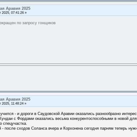
ая Аравия 2025
2025, 07:41:26 »
сокращен по запросу гонщиков
ая Аравия 2025
2025, 11:48:24 »
чился - и дороги в Саудовской Аравии оказались разнообразно интере
Хундаи с Фордами оказались весьма конкурентоспособными в новой для 
о спецучастка.
й - после сходов Соланса вчера и Корхонена сегодня парням теперь нуж