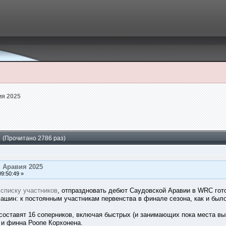
ия 2025
 (Прочитано 2786 раз)
 Аравия 2025
9:50:49 »
е
списку участников
, отпраздновать дебют Саудовской Аравии в WRC гото
машин: к постоянным участникам первенства в финале сезона, как и бы
ставят 16 соперников, включая быстрых (и занимающих пока места выш
 и финна Роопе Корхонена.