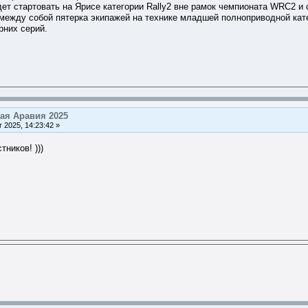
дет стартовать на Ярисе категории Rally2 вне рамок чемпионата WRC2 и
между собой пятерка экипажей на технике младшей полноприводной кате
рних серий.
ая Аравия 2025
2025, 14:23:42 »
ников! )))