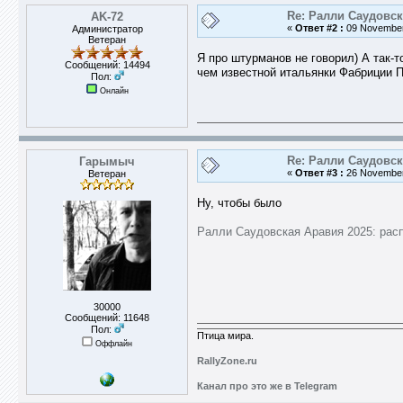
Re: Ралли Саудовск
AK-72
«
Ответ #2 :
09 November 
Администратор
Ветеран
Я про штурманов не говорил) А так-т
Сообщений: 14494
чем известной итальянки Фабриции П
Пол:
Онлайн
Re: Ралли Саудовск
Гарымыч
«
Ответ #3 :
26 November 
Ветеран
Ну, чтобы было
Ралли Саудовская Аравия 2025: рас
30000
Сообщений: 11648
Пол:
Птица мира.
Оффлайн
RallyZone.ru
Канал про это же в Telegram