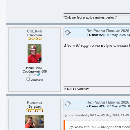
"Only perfect practice makes perfect"
Re: Ралли Пикник 2026
CHEK-IN
«
Ответ #23 :
07 May 2026, 00
Старожил
В 96 и 97 году точно в Луге финиши 
Иван Чекин
Сообщений: 608
Пол:
Оффлайн
In RALLY veritas!!
Re: Ралли Пикник 2026
Раллист
«
Ответ #24 :
07 May 2026, 10
Ветеран
Цитата: Karelrally2019 от 05 May 2026, 22:05
Да хоть где, лишь бы проблем с со