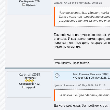
Сообщений: 756
Цитата: AK-72 от 05 May 2026, 09:55:28
Оффлайн
Честно говоря, был удивлен, когд
были с ними при проведении осенне
разрешить и потом за что-то отве
Там всё было на личных контактах. 
сначала. И как назло, самая вредная 
новички, понятное дело, стараются н
никто не отменял.
Чтобы понять - надо гонять!
Re: Ралли Пикник 2026
Karelrally2019
«
Ответ #20 :
05 May 2026, 22
Постоялец
Сообщений: 422
Цитата: Раллист от 05 May 2026, 20:31:16
Оффлайн
да можно и в Луге сделать, там то
Да хоть где, лишь бы проблем с сог