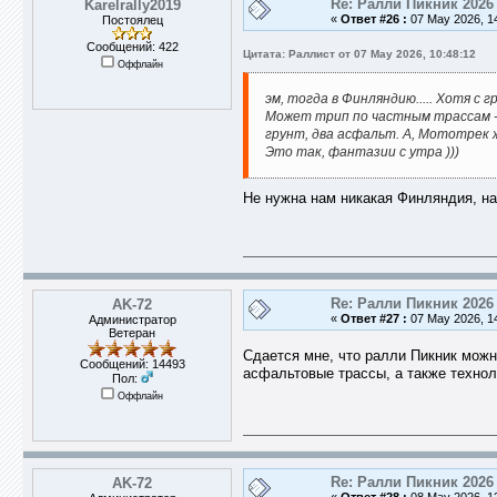
Re: Ралли Пикник 2026
Karelrally2019
«
Ответ #26 :
07 May 2026, 14
Постоялец
Сообщений: 422
Цитата: Раллист от 07 May 2026, 10:48:12
Оффлайн
эм, тогда в Финляндию..... Хотя с 
Может трип по частным трассам - 
грунт, два асфальт. А, Мототрек ж
Это так, фантазии с утра )))
Не нужна нам никакая Финляндия, нас
Re: Ралли Пикник 2026
AK-72
«
Ответ #27 :
07 May 2026, 14
Администратор
Ветеран
Сдается мне, что ралли Пикник можн
Сообщений: 14493
асфальтовые трассы, а также технол
Пол:
Оффлайн
Re: Ралли Пикник 2026
AK-72