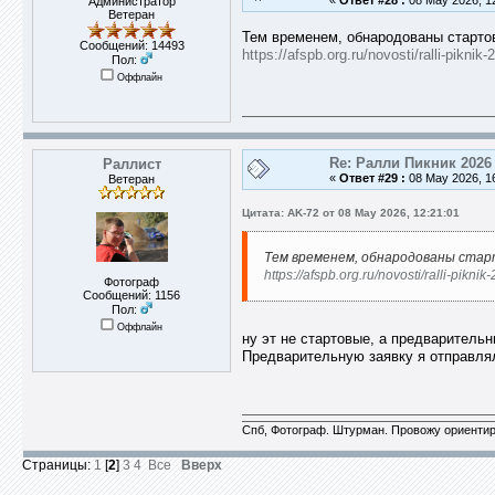
«
Ответ #28 :
08 May 2026, 12
Администратор
Ветеран
Тем временем, обнародованы старто
Сообщений: 14493
https://afspb.org.ru/novosti/ralli-pik
Пол:
Оффлайн
Re: Ралли Пикник 2026
Раллист
«
Ответ #29 :
08 May 2026, 16
Ветеран
Цитата: AK-72 от 08 May 2026, 12:21:01
Тем временем, обнародованы стар
https://afspb.org.ru/novosti/ralli-p
Фотограф
Сообщений: 1156
Пол:
Оффлайн
ну эт не стартовые, а предварительн
Предварительную заявку я отправлял,
Спб, Фотограф. Штурман. Провожу ориентир
Страницы:
1
[
2
]
3
4
Все
Вверх