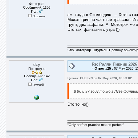
Фотограф
Сообщений: 1156
Пол:
эм, тогда в Финляндию..... Хотя с гр
Оффлайн
Может трип по частным трассам - Иг
грунт, два асфальт. А, Мототрек же е
Это так, фантазии с утра )))
Спб, Фотограф. Штурман. Провожу ориентир
Re: Ралли Пикник 2026
dzy
«
Ответ #25 :
07 May 2026, 13
Постоялец
Сообщений: 142
Цитата: CHEK-IN от 07 May 2026, 00:53:02
Пол:
Оффлайн
В 96 и 97 году точно в Луге финиши
Это точно))
"Only perfect practice makes perfect"