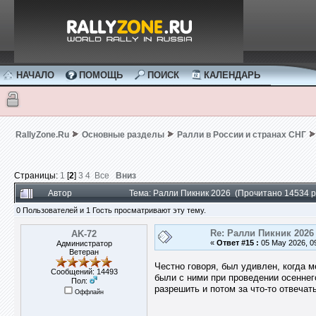
НАЧАЛО
ПОМОЩЬ
ПОИСК
КАЛЕНДАРЬ
RallyZone.Ru
Основные разделы
Ралли в России и странах СНГ
Страницы:
1
[
2
]
3
4
Все
Вниз
Автор
Тема: Ралли Пикник 2026 (Прочитано 14534 р
0 Пользователей и 1 Гость просматривают эту тему.
Re: Ралли Пикник 2026
AK-72
«
Ответ #15 :
05 May 2026, 09
Администратор
Ветеран
Честно говоря, был удивлен, когда 
Сообщений: 14493
были с ними при проведении осеннего
Пол:
разрешить и потом за что-то отвечат
Оффлайн