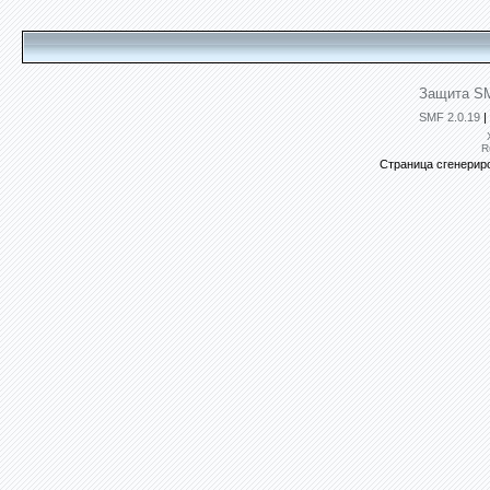
Защита SM
SMF 2.0.19
|
R
Страница сгенериро