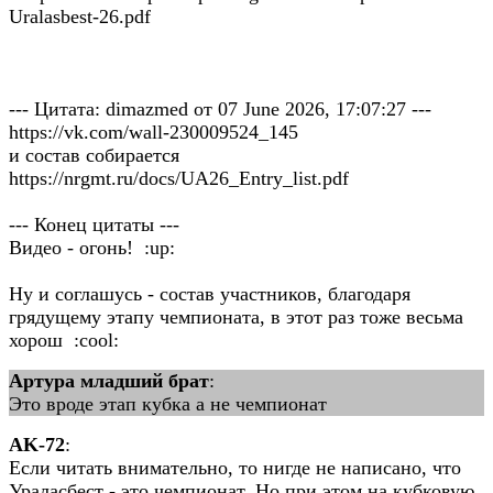
Uralasbest-26.pdf
--- Цитата: dimazmed от 07 June 2026, 17:07:27 ---
https://vk.com/wall-230009524_145
и состав собирается
https://nrgmt.ru/docs/UA26_Entry_list.pdf
--- Конец цитаты ---
Видео - огонь! :up:
Ну и соглашусь - состав участников, благодаря
грядущему этапу чемпионата, в этот раз тоже весьма
хорош :cool:
Артура младший брат
:
Это вроде этап кубка а не чемпионат
AK-72
:
Если читать внимательно, то нигде не написано, что
Ураласбест - это чемпионат. Но при этом на кубковую