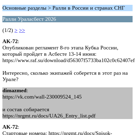
Основные разделы > Ралли в России и странах СНГ
Ралли Ураласбест 2026
(1/2)
>
>>
AK-72
:
Опубликован регламент 8-го этапа Кубка России,
который пройдет в Асбесте 13-14 июня:
https://www.raf.su/download/d56307f5733ba102c0c62407e
Интересно, сколько экипажей соберется в этот раз на
Урале?
dimazmed
:
https://vk.com/wall-230009524_145
и состав собирается
https://nrgmt.ru/docs/UA26_Entry_list.pdf
AK-72
:
Стартовые номера: https://nrgmt.ru/docs/Spisok-