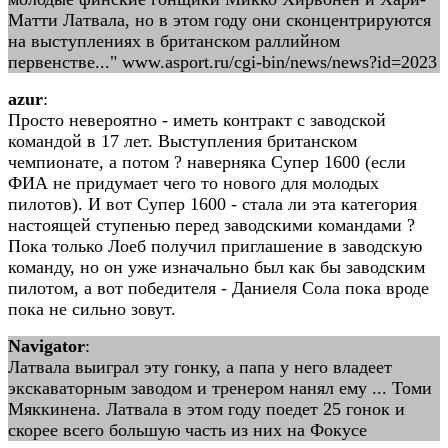
Матти Латвала, но в этом году они сконцентрируются
на выступлениях в британском раллийном
первенстве..." www.asport.ru/cgi-bin/news/news?id=2023
azur
:
Просто невероятно - иметь контракт с заводской
командой в 17 лет. Выступления британском
чемпионате, а потом ? наверняка Супер 1600 (если
ФИА не придумает чего то нового для молодых
пилотов). И вот Супер 1600 - стала ли эта категория
настоящей ступенью перед заводскими командами ?
Пока только Лоеб получил приглашение в заводскую
команду, но он уже изначально был как бы заводским
пилотом, а вот победителя - Даниеля Сола пока вроде
пока не сильно зовут.
Navigator
:
Латвала выиграл эту гонку, а папа у него владеет
экскаваторным заводом и тренером нанял ему ... Томи
Мяккинена. Латвала в этом году поедет 25 гонок и
скорее всего большую часть из них на Фокусе