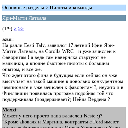
Основные разделы > Пилоты и команды
Яри-Матти Латвала
(1/9)
>
>>
azur
:
На ралли Eesti Talv, заявился 17 летний !фин Яри-
Матти Латвала, на Corolla WRC ! и уже зачислен к
фаворитам ! а ведь там наверняка стартуют не
мальчики, а вполне быстрые пилоты с большим
опытом, и все же.
Что ждет этого фина в будущем если сейчас он уже
выступает на такой машине в довольно конкурентном
чемпионате и уже зачислен к фаворитам ?, неужто и в
Финляндии появилась програма подобная той что
поддерживала (поддерживает?) Нейла Вердена ?
Maxxi
:
Может у него просто папа владелец Neste :)?
"Кроме Дюваля и Мартина, контракты с Ford имеют
молодые финские гонщики Микко Хирвонен и Хари-