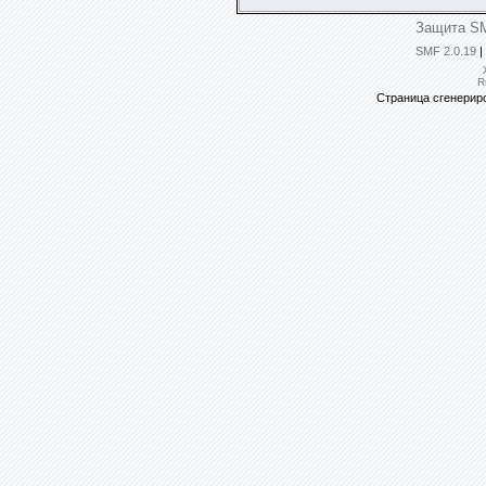
Защита SM
SMF 2.0.19
|
R
Страница сгенериро