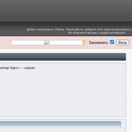
Добро пожаловать,
Гость
. Пожалуйста,
войдите
или
зарегистрируйтесь
.
Не получили
письмо с кодом активации
?
Запомнить:
октор Хаус» — сериал