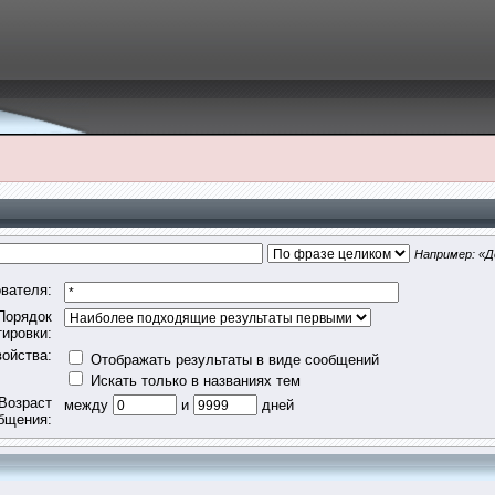
Например:
«Д
вателя:
Порядок
тировки:
ойства:
Отображать результаты в виде сообщений
Искать только в названиях тем
Возраст
между
и
дней
бщения: