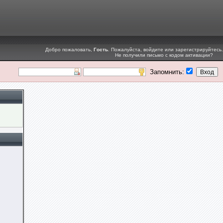
Добро пожаловать,
Гость
. Пожалуйста,
войдите
или
зарегистрируйтесь
.
Не получили
письмо с кодом активации
?
Запомнить: