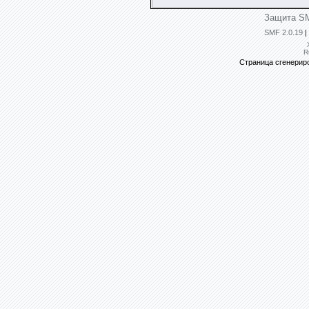
Защита SM
SMF 2.0.19
|
R
Страница сгенериро