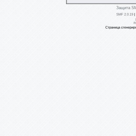
Защита SM
SMF 2.0.19
|
R
Страница сгенериро