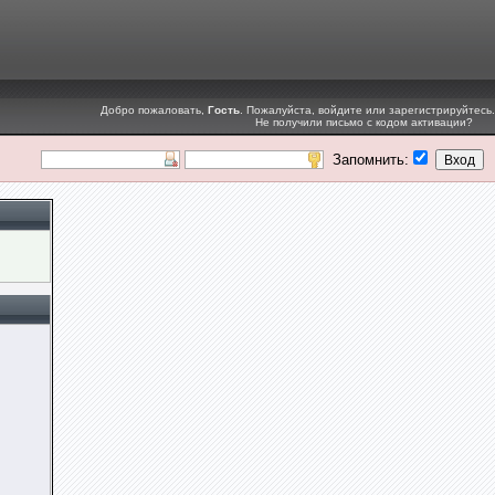
Добро пожаловать,
Гость
. Пожалуйста,
войдите
или
зарегистрируйтесь
.
Не получили
письмо с кодом активации
?
Запомнить: