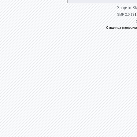
Защита SM
SMF 2.0.19
|
R
Страница сгенериро