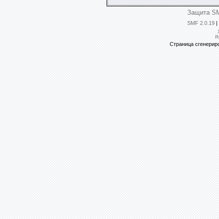
Защита SM
SMF 2.0.19
|
R
Страница сгенериро