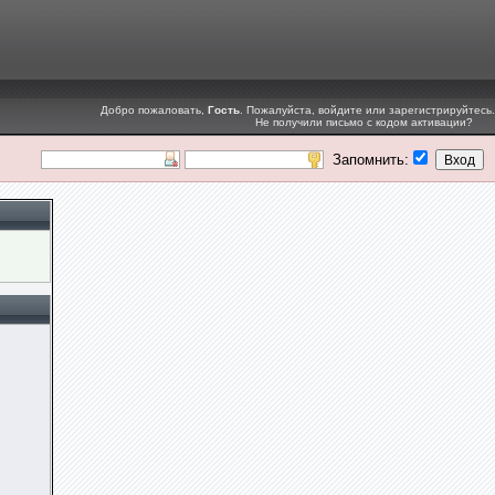
Добро пожаловать,
Гость
. Пожалуйста,
войдите
или
зарегистрируйтесь
.
Не получили
письмо с кодом активации
?
Запомнить: