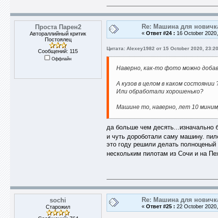
Re: Машина для новичк
Проста Парен2
«
Ответ #24 :
16 October 2020,
Автораллийный критик
Постоялец
Цитата: Alexey1982 от 15 October 2020, 23:20
Сообщений: 115
Оффлайн
Наверно, как-то фото можно добав
А кузов в целом в каком состоянии 
Или обработали хорошенько?
Машине то, наверно, лет 10 миним
да больше чем десять...изначально 
и чуть дороботали саму машину. пил
это году решили делать полноценый 
нескольким пилотам из Сочи и на Пе
Re: Машина для новичк
sochi
«
Ответ #25 :
22 October 2020,
Старожил