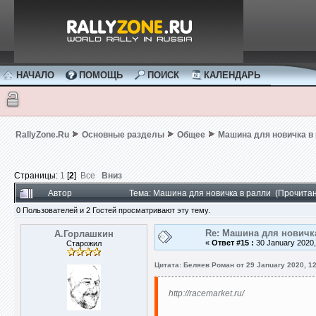
НАЧАЛО
ПОМОЩЬ
ПОИСК
КАЛЕНДАРЬ
RallyZone.Ru
Основные разделы
Общее
Машина для новичка в
Страницы:
1
[
2
]
Все
Вниз
Автор
Тема: Машина для новичка в ралли (Прочитан
0 Пользователей и 2 Гостей просматривают эту тему.
Re: Машина для новичк
А.Горлашкин
«
Ответ #15 :
30 January 2020,
Старожил
Цитата: Беляев Роман от 29 January 2020, 12
http://racemarket.ru/