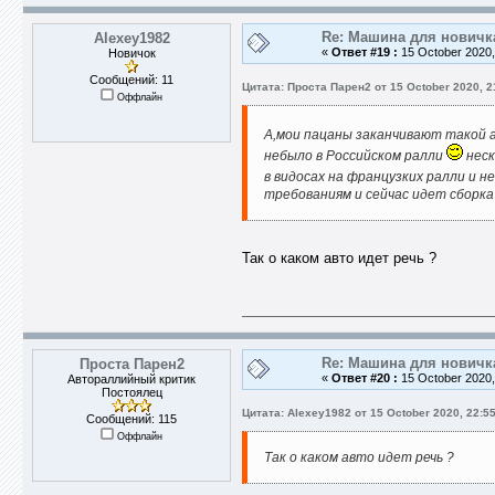
Re: Машина для новичк
Alexey1982
«
Ответ #19 :
15 October 2020,
Новичок
Сообщений: 11
Цитата: Проста Парен2 от 15 October 2020, 2
Оффлайн
А,мои пацаны заканчивают такой 
небыло в Российском ралли
неск
в видосах на французких ралли и 
требованиям и сейчас идет сборка 
Так о каком авто идет речь ?
Re: Машина для новичк
Проста Парен2
«
Ответ #20 :
15 October 2020,
Автораллийный критик
Постоялец
Цитата: Alexey1982 от 15 October 2020, 22:5
Сообщений: 115
Оффлайн
Так о каком авто идет речь ?