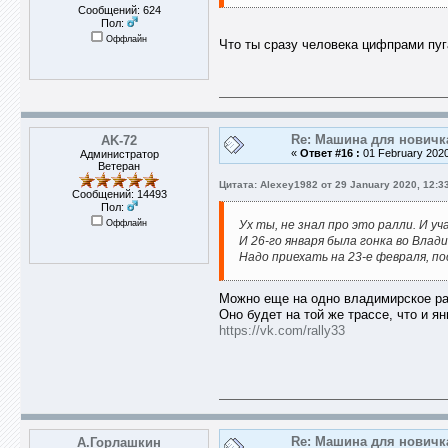
Сообщений: 624
Пол:
Оффлайн
Что ты сразу человека цифпрами п
Re: Машина для новичк
AK-72
«
Ответ #16 :
01 February 2020
Администратор
Ветеран
Цитата: Alexey1982 от 29 January 2020, 12:3
Сообщений: 14493
Пол:
Оффлайн
Ух ты, не знал про это ралли. И у
И 26-го января была гонка во Влад
Надо приехать на 23-е февраля, п
Можно еще на одно владимирское ра
Оно будет на той же трассе, что и я
https://vk.com/rally33
Re: Машина для новичк
А.Горлашкин