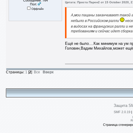
Сообщений: 764
Цитата: Проста Парен2 от 15 October 2020, 2
Пол:
Оффлайн
А,мои пацаны заканчивают такой 
небыло в Российском ралли
неск
в видосах на французких ралли и 
требованиям и сейчас идет сборка 
Ещё не было....Как минимум на ум 
Головин,Вадим Михайлов,может ещё к
Страницы:
1
[
2
]
Все
Вверх
Защита SM
SMF 2.0.19
|
R
Страница сгенериро