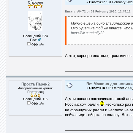
«
Ответ #17 :
01 February 2020
Старожил
Цитата: AK-72 от 01 February 2020, 12:45:12
Можно еще на одно владимирское р
Оно будет на той же трассе, что и
https://vk.com/rally33
Сообщений: 624
Пол:
Оффлайн
А что, карьеры знатные, трамплинов
Re: Машина для новичк
Проста Парен2
«
Ответ #18 :
15 October 2020,
Автораллийный критик
Постоялец
А,мои пацаны заканчивают такой апп
Сообщений: 115
Оффлайн
Российском ралли
несколько раз 
на французких ралли и неплохо на э
сейчас идет сборка по салону. Вот 