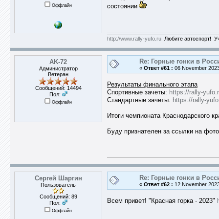
Оффлайн
состоянии
http://www.rally-yufo.ru
Любите автоспорт! Уч
Re: Горные гонки в Росс
AK-72
«
Ответ #61 :
06 November 2023,
Администратор
Ветеран
Результаты финального этапа
Сообщений: 14494
Спортивные зачеты:
https://rally-yu
Пол:
Стандартные зачеты:
https://rally-y
Оффлайн
Итоги чемпионата Краснодарского кр
Буду признателен за ссылки на фото
Re: Горные гонки в Росс
Сергей Шаргин
«
Ответ #62 :
12 November 2023,
Пользователь
Сообщений: 89
Всем привет! "Красная горка - 2023"
Пол:
Оффлайн