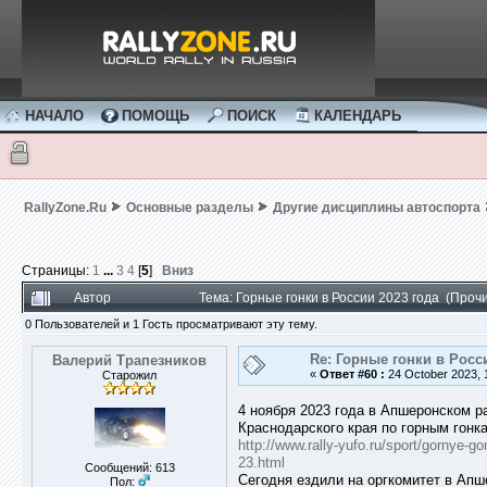
НАЧАЛО
ПОМОЩЬ
ПОИСК
КАЛЕНДАРЬ
RallyZone.Ru
Основные разделы
Другие дисциплины автоспорта
Страницы:
1
...
3
4
[
5
]
Вниз
Автор
Тема: Горные гонки в России 2023 года (Проч
0 Пользователей и 1 Гость просматривают эту тему.
Re: Горные гонки в Росс
Валерий Трапезников
«
Ответ #60 :
24 October 2023, 
Старожил
4 ноября 2023 года в Апшеронском 
Краснодарского края по горным гонк
http://www.rally-yufo.ru/sport/gornye
23.html
Сообщений: 613
Сегодня ездили на оргкомитет в Апш
Пол: