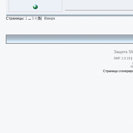
Страницы:
1
...
3
4
[
5
]
Вверх
Защита SM
SMF 2.0.19
|
R
Страница сгенериро