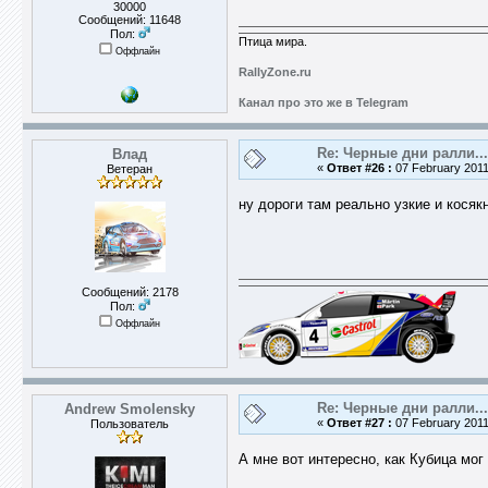
30000
Сообщений: 11648
Пол:
Птица мира.
Оффлайн
RallyZone.ru
Канал про это же в Telegram
Re: Черные дни ралли...
Влад
«
Ответ #26 :
07 February 2011
Ветеран
ну дороги там реально узкие и косяк
Сообщений: 2178
Пол:
Оффлайн
Re: Черные дни ралли...
Andrew Smolensky
«
Ответ #27 :
07 February 2011
Пользователь
А мне вот интересно, как Кубица мог