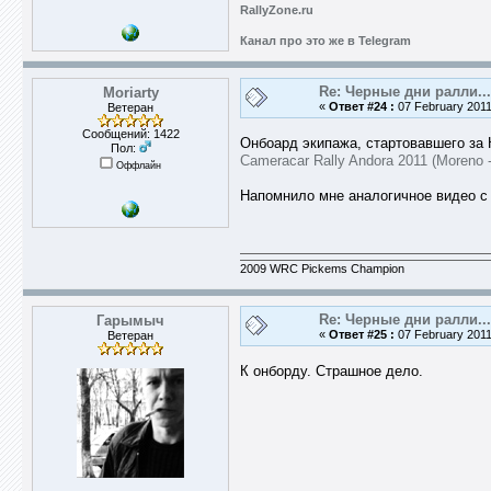
RallyZone.ru
Канал про это же в Telegram
Re: Черные дни ралли...
Moriarty
«
Ответ #24 :
07 February 2011
Ветеран
Сообщений: 1422
Онбоард экипажа, стартовавшего за 
Пол:
Cameracar Rally Andora 2011 (Moreno 
Оффлайн
Напомнило мне аналогичное видео с 
2009 WRC Pickems Champion
Re: Черные дни ралли...
Гарымыч
«
Ответ #25 :
07 February 2011
Ветеран
К онборду. Страшное дело.