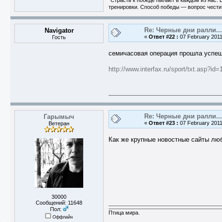
"Страсть к победе пылает в каждом из нас.
тренировки. Способ победы — вопрос чести.
Re: Черные дни ралли...
Navigator
«
Ответ #22 :
07 February 2011
Гость
семичасовая операция прошла успеш
http://www.interfax.ru/sport/txt.asp?id
Re: Черные дни ралли...
Гарымыч
«
Ответ #23 :
07 February 2011
Ветеран
Как же крупные новостные сайты любя
30000
Сообщений: 11648
Пол:
Птица мира.
Оффлайн