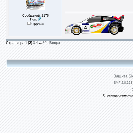
Сообщений: 2178
Пол:
Оффлайн
Страницы:
1
[
2
]
3
4
...
30
Вверх
Защита SM
SMF 2.0.19
|
R
Страница сгенериро