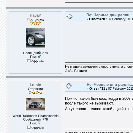
Re: Черные дни ралли...
Ha3aP
«
Ответ #20 :
07 February 2011
Постоялец
Сообщений: 374
Пол:
Оффлайн
Не машина ломается у спортсмена, а спор
© к/ф Гонщики
Re: Черные дни ралли..
Loiste
«
Ответ #21 :
07 February 2011
Старожил
Помню, какой был шок, когда в 2007 
после такого не выживают.
А тут снова... снова такой ацкий трэ
World Raikkonen Championship
Сообщений: 778
Пол:
Оффлайн