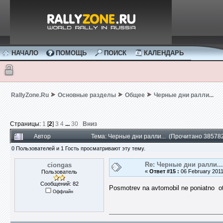
НАЧАЛО
ПОМОЩЬ
ПОИСК
КАЛЕНДАРЬ
RallyZone.Ru
Основные разделы
Общее
Черные дни ралли...
Страницы:
1
[
2
]
3
4
...
30
Вниз
Автор
Тема: Черные дни ралли... (Прочитано 385782
0 Пользователей и 1 Гость просматривают эту тему.
Re: Черные дни ралли...
ciongas
«
Ответ #15 :
06 February 2011
Пользователь
Сообщений: 82
Posmotrev na avtomobil ne poniatno ot
Оффлайн