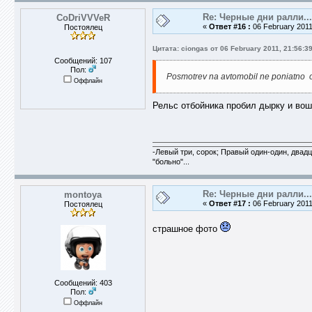
Re: Черные дни ралли...
CoDriVVVeR
«
Ответ #16 :
06 February 2011
Постоялец
Цитата: ciongas от 06 February 2011, 21:56:3
Сообщений: 107
Пол:
Posmotrev na avtomobil ne poniatno o
Оффлайн
Рельс отбойника пробил дырку и вош
-Левый три, сорок; Правый один-один, двадца
"больно"...
Re: Черные дни ралли...
montoya
«
Ответ #17 :
06 February 2011
Постоялец
страшное фото
Сообщений: 403
Пол:
Оффлайн