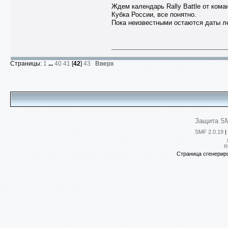
Ждем календарь Rally Battle от ко
Кубка России, все понятно.
Пока неизвестными остаются даты л
Страницы:
1
...
40
41
[
42
]
43
Вверх
Защита SM
SMF 2.0.19
|
R
Страница сгенериро