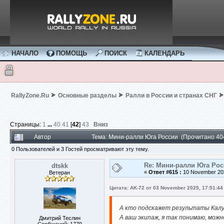
НАЧАЛО
ПОМОЩЬ
ПОИСК
КАЛЕНДАРЬ
RallyZone.Ru
Основные разделы
Ралли в России и странах СНГ
Страницы:
1
...
40
41
[
42
]
43
Вниз
Автор
Тема: Мини-ралли Юга России (Прочитано 40
0 Пользователей и 3 Гостей просматривают эту тему.
Re: Мини-ралли Юга Ро
dtskk
«
Ответ #615 :
10 November 202
Ветеран
Цитата: AK-72 от 03 November 2025, 17:51:44
А кто подскажет результаты Калу
А ваш экипаж, я так понимаю, мо
Дмитрий Теслин