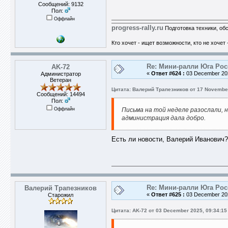
Сообщений: 9132
Пол:
Оффлайн
progress-rally.ru
Подготовка техники, об
Кто хочет - ищет возможности, кто не хочет 
Re: Мини-ралли Юга Ро
AK-72
«
Ответ #624 :
03 December 202
Администратор
Ветеран
Цитата: Валерий Трапезников от 17 November
Сообщений: 14494
Пол:
Оффлайн
Письма на той неделе разослали, 
администрация дала добро.
Есть ли новости, Валерий Иванович?
Re: Мини-ралли Юга Ро
Валерий Трапезников
«
Ответ #625 :
03 December 202
Старожил
Цитата: AK-72 от 03 December 2025, 09:34:15