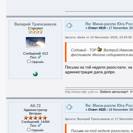
Re: Мини-ралли Юга Ро
Валерий Трапезников
«
Ответ #619 :
17 November 202
Старожил
Цитата: dtskk от 10 November 2025, 23:05:30
Содовый - ТОР
Валерий Иванови
Сообщений: 613
фестиваля. Многие собираются ехат
Пол:
Оффлайн
Письма на той неделе разослали, на
администрация дала добро.
http://www.rally-yufo.ru
Любите автоспорт! Уч
Re: Мини-ралли Юга Ро
AK-72
«
Ответ #620 :
18 November 202
Администратор
Ветеран
Цитата: Валерий Трапезников от 17 November
Сообщений: 14494
Пол:
Оффлайн
Письма на той неделе разослали, 