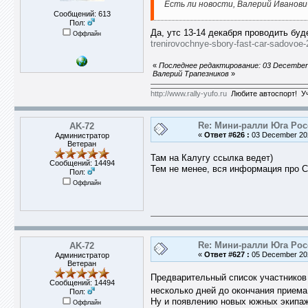
Есть ли новости, Валерий Иванови
Сообщений: 613
Пол:
Да, утс 13-14 декабря проводить бу
Оффлайн
trenirovochnye-sbory-fast-car-sadovoe-
«
Последнее редактирование: 03 December 
Валерий Трапезников
»
http://www.rally-yufo.ru
Любите автоспорт! Уч
Re: Мини-ралли Юга Ро
AK-72
«
Ответ #626 :
03 December 202
Администратор
Ветеран
Там на Калугу ссылка ведет)
Сообщений: 14494
Тем не менее, вся информация про 
Пол:
Оффлайн
Re: Мини-ралли Юга Ро
AK-72
«
Ответ #627 :
05 December 202
Администратор
Ветеран
Предварительный список участников 
Сообщений: 14494
несколько дней до окончания приема
Пол:
Ну и появлению новых южных экипаже
Оффлайн