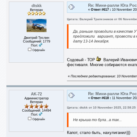
Re: Мини-ралли Юга Ро
dtskk
«
Ответ #617 :
10 November 202
Ветеран
Цитата: Валерий Трапезников от 06 November
Да, раньше проводили в качестве 
предложили вариант, провести в к
Дмитрий Теслин
дату 13-14 декабря.
Сообщений: 1779
Пол:
Оффлайн
Содовый - ТОР
Валерий Иванович,
фестиваля. Многие собираются ехать.
«
Последнее редактирование: 10 November 
Re: Мини-ралли Юга Ро
AK-72
«
Ответ #618 :
11 November 202
Администратор
Ветеран
Цитата: dtskk от 10 November 2025, 22:58:25
Сообщений: 14494
Пол:
Оффлайн
Не крыша то була...а так...
Капот, стало быть, нахулиганил)))