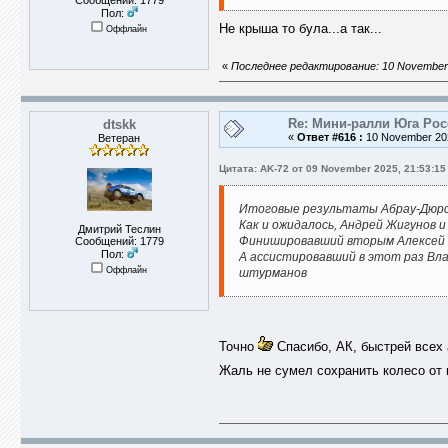
Сообщений: 1779
Пол:
Не крыша то була...а так...
Оффлайн
«
Последнее редактирование: 10 November 
Re: Мини-ралли Юга Ро
dtskk
«
Ответ #616 :
10 November 202
Ветеран
Цитата: AK-72 от 09 November 2025, 21:53:15
Итоговые результаты Абрау-Дюр
Как и ожидалось, Андрей Жигунов и
Дмитрий Теслин
Финишировавший вторым Алексей Ку
Сообщений: 1779
Пол:
А ассистировавший в этот раз Вл
Оффлайн
штурманов
Точно
Спасибо, АК, быстрей все
Жаль не сумел сохранить колесо от 