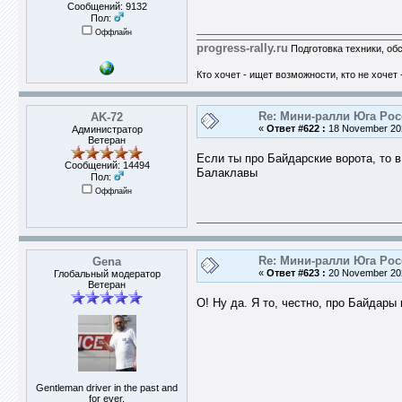
Сообщений: 9132
Пол:
Оффлайн
progress-rally.ru
Подготовка техники, об
Кто хочет - ищет возможности, кто не хочет 
Re: Мини-ралли Юга Ро
AK-72
«
Ответ #622 :
18 November 202
Администратор
Ветеран
Если ты про Байдарские ворота, то в
Сообщений: 14494
Балаклавы
Пол:
Оффлайн
Re: Мини-ралли Юга Ро
Gena
«
Ответ #623 :
20 November 202
Глобальный модератор
Ветеран
О! Ну да. Я то, честно, про Байдар
Gentleman driver in the past and
for ever.