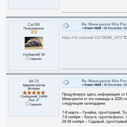
Re: Мини-ралли Юга Ро
Car100
«
Ответ #628 :
09 December 202
Пользователь
https://vk.com/wall-211758295_1673
"С
Сообщений: 83
Оффлайн
Re: Мини-ралли Юга Ро
AK-72
«
Ответ #629 :
30 December 202
Администратор
Ветеран
Продублирую здесь информацию от 
Сообщений: 14494
Мини-ралли от его команды в 2026 г
Пол:
следующим календарем:
Оффлайн
7-8 марта – Гунайка, грунт/гравий, Т
7-8 ноября – Калуга, грунт/асфальт, 
29-30 ноября – Садовый, грунт/грави