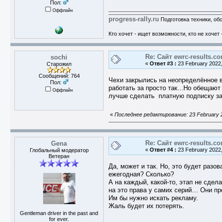
Пол:
Оффлайн
progress-rally.ru
Подготовка техники, об
Кто хочет - ищет возможности, кто не хочет 
Re: Сайт ewrc-results.c
sochi
«
Ответ #3 :
23 February 2022,
Старожил
Сообщений: 764
Чехи закрылись на неопределённое в
Пол:
работать за просто так...Но обещают
Оффлайн
лучше сделать платную подписку за
«
Последнее редактирование: 23 February 2
Re: Сайт ewrc-results.c
Gena
«
Ответ #4 :
23 February 2022,
Глобальный модератор
Ветеран
Да, может и так. Но, это будет разо
ежегодная? Сколько?
А на каждый, какой-то, этап не сдел
на это права у самих серий… Они пр
Им бы нужно искать рекламу.
Жаль будет их потерять.
Gentleman driver in the past and
for ever.