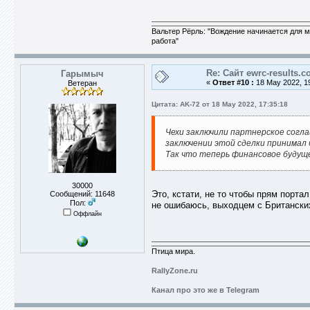
Вальтер Рёрль: "Вождение начинается для м
работа"
Re: Сайт ewrc-results.
Гарымыч
«
Ответ #10 :
18 May 2022, 19
Ветеран
Цитата: AK-72 от 18 May 2022, 17:35:18
Чехи заключили партнерское соглаш
заключении этой сделки принимал 
Так что теперь финансовое будуще
30000
Это, кстати, не то чтобы прям порта
Сообщений: 11648
Пол:
не ошибаюсь, выходцем с Британских
Оффлайн
Птица мира.
RallyZone.ru
Канал про это же в Telegram