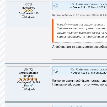
Re: Сайт ewrc-results.c
ССВ
«
Ответ #11 :
26 March 2023, 
Постоялец
Сообщений: 140
Цитата: A.Krylov от 17 December 2018, 13:38
Оффлайн
https://www.ewrc-results.com/contact/
Тут имена тех кто правит страни
Думаю наличие русского языка на 
корректировать не точности по с
А сейчас кто-то занимается российс
Re: Сайт ewrc-results.c
AK-72
«
Ответ #12 :
27 March 2023, 
Администратор
Ветеран
Какое-то время всё было поставлено 
Сообщений: 14493
Напишите ей, если что-то нужно попр
Пол:
Оффлайн