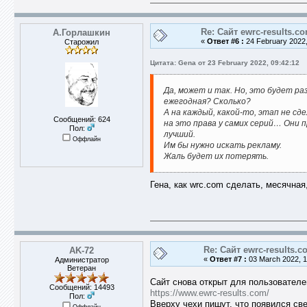
Re: Сайт ewrc-results.c
А.Горлашкин
«
Ответ #6 :
24 February 2022,
Старожил
Цитата: Gena от 23 February 2022, 09:42:12
Да, может и так. Но, это будет ра
ежегодная? Сколько?
А на каждый, какой-то, этап не сд
Сообщений: 624
на это права у самих серий… Они
Пол:
лучший.
Оффлайн
Им бы нужно искать рекламу.
Жаль будет их потерять.
Гена, как wrc.com сделать, месячная
Re: Сайт ewrc-results.c
AK-72
«
Ответ #7 :
03 March 2022, 1
Администратор
Ветеран
Сайт снова открыт для пользователе
Сообщений: 14493
https://www.ewrc-results.com/
Пол:
Вверху чехи пишут, что появился све
Оффлайн