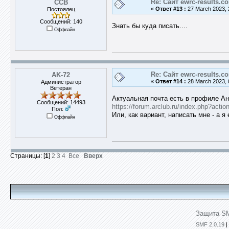
Re: Сайт ewrc-results.c
ССВ
«
Ответ #13 :
27 March 2023, 
Постоялец
Сообщений: 140
Знать бы куда писать....
Оффлайн
Re: Сайт ewrc-results.c
AK-72
«
Ответ #14 :
28 March 2023, 
Администратор
Ветеран
Актуальная почта есть в профиле Ан
Сообщений: 14493
https://forum.arclub.ru/index.php?actio
Пол:
Или, как вариант, написать мне - а я
Оффлайн
Страницы: [
1
]
2
3
4
Все
Вверх
Защита SM
SMF 2.0.19
|