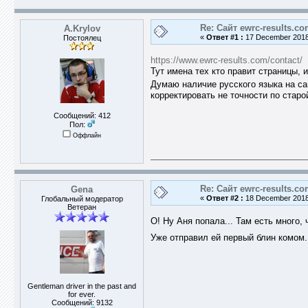
Re: Сайт ewrc-results.c
A.Krylov
«
Ответ #1 :
17 December 2018,
Постоялец
https://www.ewrc-results.com/contact/
Тут имена тех кто правит страницы, 
Думаю наличие русского языка на с
корректировать не точности по стар
Сообщений: 412
Пол:
Оффлайн
Re: Сайт ewrc-results.c
Gena
«
Ответ #2 :
18 December 2018,
Глобальный модератор
Ветеран
О! Ну Аня попала... Там есть много,
Уже отправил ей первый блин комом
Gentleman driver in the past and
for ever.
Сообщений: 9132