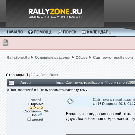
НАЧАЛО
ПОМОЩЬ
ПОИСК
КАЛЕНДАРЬ
RallyZone.Ru
Основные разделы
Общее
Сайт ewrc-results.com
Страницы: [
1
]
2
3
4
Все
Вниз
Автор
Тема: Сайт ewrc-results.com (Прочитано 3298
0 Пользователей и 1 Гость просматривают эту тему.
Сайт ewrc-results.com
sochi
«
:
16 December 2018, 01:17
Старожил
Сообщений: 764
Вроде как с недавних пор сайт стал
Пол:
Двух Лех и Николая с Ярославом. Пу
Оффлайн